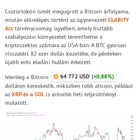
Csütörtökön ismét megugrott a Bitcoin árfolyama,
miután előrelépés történt az úgynevezett
CLARITY
Act
törvénycsomag ügyében, amely tisztább
szabályozási környezetet teremthetne a
kriptoszektor számára az USA-ban. A BTC gyorsan
visszatért 82 ezer dollár közelébe, de pénteken
újabb erős eladási hullám érkezett.
64 772 USD
(+0,88%)
Jelenleg a Bitcoin
dolláron kereskedik, miközben több altcoin, például
az
XRP és a SOL
is erősebb heti teljesítményt
mutatott.