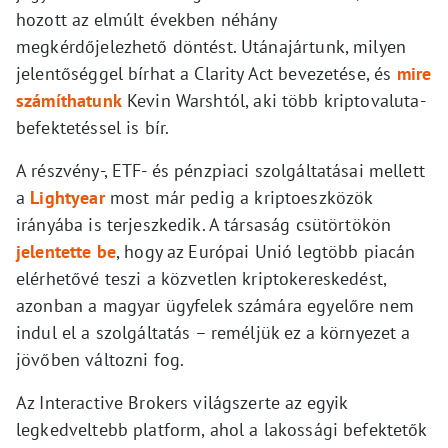
hozott az elmúlt években néhány
megkérdőjelezhető döntést. Utánajártunk, milyen
jelentőséggel bírhat a Clarity Act bevezetése, és
mire
számíthatunk
Kevin Warshtól, aki több kriptovaluta-
befektetéssel is bír.
A részvény-, ETF- és pénzpiaci szolgáltatásai mellett
a
Lightyear
most már pedig a kriptoeszközök
irányába is terjeszkedik. A társaság csütörtökön
jelentette be
, hogy az Európai Unió legtöbb piacán
elérhetővé teszi a közvetlen kriptokereskedést,
azonban a magyar ügyfelek számára egyelőre nem
indul el a szolgáltatás – reméljük ez a környezet a
jövőben változni fog.
Az Interactive Brokers világszerte az egyik
legkedveltebb platform, ahol a lakossági befektetők