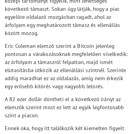
közepi tartományt figyelik, mint lehetséges
következő támaszt. Sokan úgy látják, hogy a piac
egyelőre oldalazó mozgásban ragadt, ahol az
árfolyam egy meghatározott támasz és ellenállás
között mozog.
Eric Coleman elemző szerint a Bitcoin jelenleg
pontosan a várakozásoknak megfelelően viselkedik:
az árfolyam a támaszról felpattan, majd ismét
elutasításba ütközik az ellenállási szintnél. Szerinte
addig maradhat ez az oldalazás, amíg nem érkezik
egy erősebb kitörés vagy nagyobb letörés.
A 82 ezer dollár döntheti el a következő irányt az
elemzők szerint most ez lett az egyik legfontosabb
szint a piacon.
Ennek oka, hogy itt találkozik két kiemelten figyelt