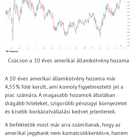
Csúcson a 10 éves amerikai államkötvény hozama
A 10 éves amerikai államkötvény hozama már
4,55% fölé került, ami komoly figyelmeztető jel a
piac számára. A magasabb hozamok általában
drágább hiteleket, szigorúbb pénzügyi környezetet
és kisebb kockázatvállalási kedvet jelentenek.
A befektetők most már arra számítanak, hogy az
amerikai jegybank nem kamatcsökkentésre, hanem