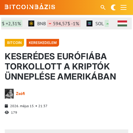
,31%
BNB
594,57$ -1%
SOL
73,96$ +0,02%
BITCOIN
KERESKEDELEM
KESERÉDES EURÓFIÁBA
TORKOLLOTT A KRIPTÓK
ÜNNEPLÉSE AMERIKÁBAN
Zsófi
2026. május 15.
21:37
179