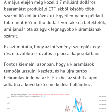
A május elején még közel 1,7 milliárd dolláros
beáramlást produkáló ETF-ekből később több
százmillió dollár távozott. Egyetlen napon például
több mint 635 millió dollárt vontak ki a befektetők,
ami január óta az egyik legnagyobb kiáramlásnak
számít.
Ez azt mutatja, hogy az intézményi szereplők egy
része továbbra is óvatos a piaccal kapcsolatban.
Fontos kiemelni azonban, hogy a kiáramlások
tempója lassulni kezdett, és ha újra tartós
beáramlás indulna az ETF-ekbe, az stabil alapot
adhatna a következő emelkedési hullámhoz.