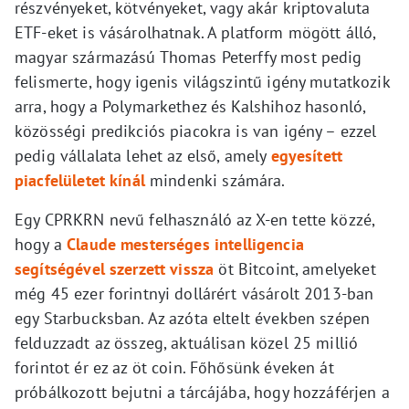
részvényeket, kötvényeket, vagy akár kriptovaluta
ETF-eket is vásárolhatnak. A platform mögött álló,
magyar származású Thomas Peterffy most pedig
felismerte, hogy igenis világszintű igény mutatkozik
arra, hogy a Polymarkethez és Kalshihoz hasonló,
közösségi predikciós piacokra is van igény – ezzel
pedig vállalata lehet az első, amely
egyesített
piacfelületet kínál
mindenki számára.
Egy CPRKRN nevű felhasználó az X-en tette közzé,
hogy a
Claude mesterséges intelligencia
segítségével szerzett vissza
öt Bitcoint, amelyeket
még 45 ezer forintnyi dollárért vásárolt 2013-ban
egy Starbucksban. Az azóta eltelt években szépen
felduzzadt az összeg, aktuálisan közel 25 millió
forintot ér ez az öt coin. Főhősünk éveken át
próbálkozott bejutni a tárcájába, hogy hozzáférjen a