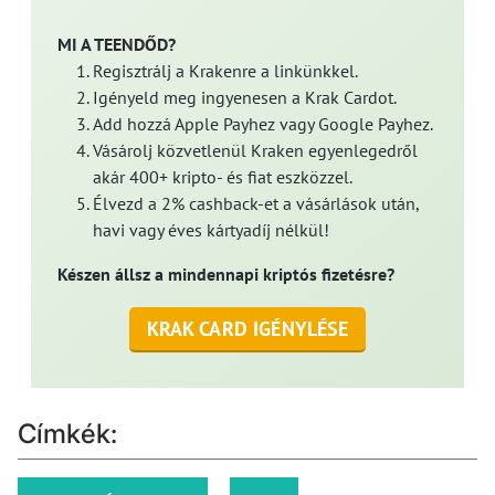
MI A TEENDŐD?
Regisztrálj a Krakenre a linkünkkel.
Igényeld meg ingyenesen a Krak Cardot.
Add hozzá Apple Payhez vagy Google Payhez.
Vásárolj közvetlenül Kraken egyenlegedről
akár 400+ kripto- és fiat eszközzel.
Élvezd a 2% cashback-et a vásárlások után,
havi vagy éves kártyadíj nélkül!
Készen állsz a mindennapi kriptós fizetésre?
KRAK CARD IGÉNYLÉSE
Címkék: