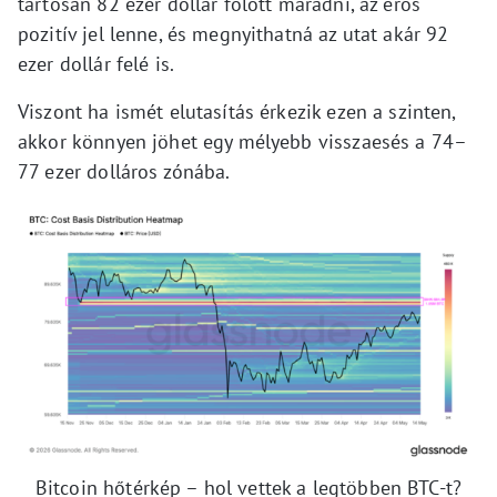
tartósan 82 ezer dollár fölött maradni, az erős
pozitív jel lenne, és megnyithatná az utat akár 92
ezer dollár felé is.
Viszont ha ismét elutasítás érkezik ezen a szinten,
akkor könnyen jöhet egy mélyebb visszaesés a 74–
77 ezer dolláros zónába.
Bitcoin hőtérkép – hol vettek a legtöbben BTC-t?