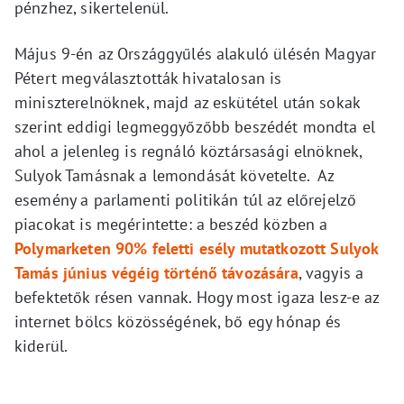
pénzhez, sikertelenül.
Május 9-én az Országgyűlés alakuló ülésén Magyar
Pétert megválasztották hivatalosan is
miniszterelnöknek, majd az eskütétel után sokak
szerint eddigi legmeggyőzőbb beszédét mondta el
ahol a jelenleg is regnáló köztársasági elnöknek,
Sulyok Tamásnak a lemondását követelte. Az
esemény a parlamenti politikán túl az előrejelző
piacokat is megérintette: a beszéd közben a
Polymarketen 90% feletti esély mutatkozott Sulyok
Tamás június végéig történő távozására
, vagyis a
befektetők résen vannak. Hogy most igaza lesz-e az
internet bölcs közösségének, bő egy hónap és
kiderül.