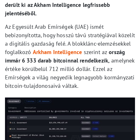
derült ki az Akham Intelligence legfrissebb
jelentéséből.
Az Egyesült Arab Emírségek (UAE) ismét
bebizonyította, hogy hosszú távú stratégiával közelít
a digitális gazdaság felé. A blokklánc-elemzésekkel
foglalkozó
Arkham Intelligence
szerint az
ország
immár 6 333 darab bitcoinnal rendelkezik,
amelynek
értéke körülbelül 712 millió dollár. Ezzel az
Emírségek a világ negyedik legnagyobb kormányzati
bitcoin-tulajdonosaivá váltak.