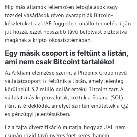
Míg más államok jellemzően lefoglalások vagy
tőzsdei vásárlások révén gyarapítják Bitcoin-
készletüket, az UAE független, önálló termelés útján
jut hozzá, ezzel hosszabb távú befolyást biztosítva
magának a kripto-ökoszisztémában.
Egy másik csoport is feltűnt a listán,
ami nem csak Bitcoint tartalékol
Az Arkham elemzése szerint a Phoenix Group nevű
vállalatcsoport is feltűnik a listán, amely jelenleg
körülbelül 3,2 millió dollár értékű Bitcoint tart. A
vállalat más kriptovaluták, köztük a Solana (SOL)
iránt is érdeklődik, amelyet szintén említettek a Q2-
es pénzügyi jelentésükben.
Ez a fajta diverzifikáció mutatja, hogy az UAE nem
csupán rövid távú nyereséget keres, hanem