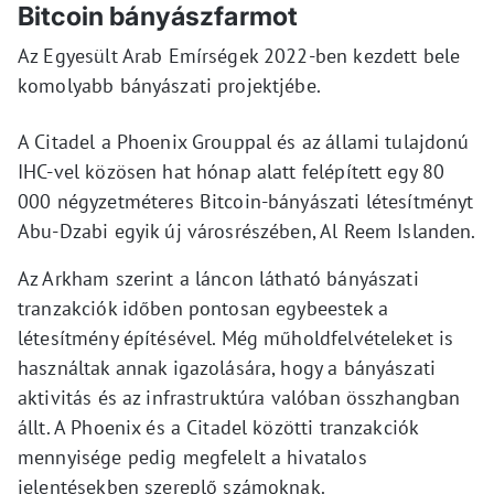
Bitcoin bányászfarmot
Az Egyesült Arab Emírségek 2022-ben kezdett bele
komolyabb bányászati projektjébe.
A Citadel a Phoenix Grouppal és az állami tulajdonú
IHC-vel közösen hat hónap alatt felépített egy 80
000 négyzetméteres Bitcoin-bányászati létesítményt
Abu-Dzabi egyik új városrészében, Al Reem Islanden.
Az Arkham szerint a láncon látható bányászati
tranzakciók időben pontosan egybeestek a
létesítmény építésével. Még műholdfelvételeket is
használtak annak igazolására, hogy a bányászati
aktivitás és az infrastruktúra valóban összhangban
állt. A Phoenix és a Citadel közötti tranzakciók
mennyisége pedig megfelelt a hivatalos
jelentésekben szereplő számoknak.