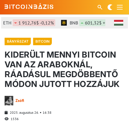
TH
1 912,76$ -0,12%
BNB
601,32$ +1,46%
BÁNYÁSZAT
BITCOIN
KIDERÜLT MENNYI BITCOIN
VAN AZ ARABOKNÁL,
RÁADÁSUL MEGDÖBBENTŐ
MÓDON JUTOTT HOZZÁJUK
Zsófi
2025. augusztus 26.
16:38
1536