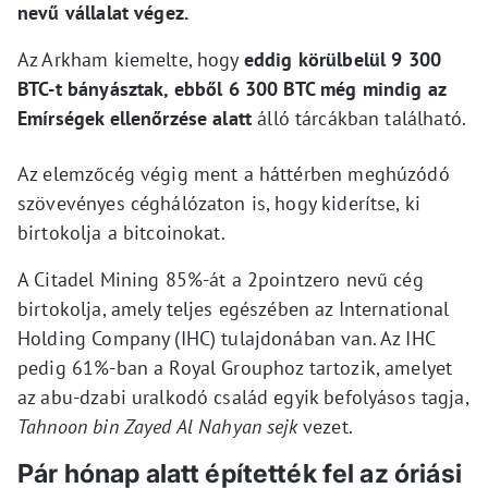
nevű vállalat végez.
Az Arkham kiemelte, hogy
eddig körülbelül 9 300
BTC-t bányásztak, ebből 6 300 BTC még mindig az
Emírségek ellenőrzése alatt
álló tárcákban található.
Az elemzőcég végig ment a háttérben meghúzódó
szövevényes céghálózaton is, hogy kiderítse, ki
birtokolja a bitcoinokat.
A Citadel Mining 85%-át a 2pointzero nevű cég
birtokolja, amely teljes egészében az International
Holding Company (IHC) tulajdonában van. Az IHC
pedig 61%-ban a Royal Grouphoz tartozik, amelyet
az abu-dzabi uralkodó család egyik befolyásos tagja,
Tahnoon bin Zayed Al Nahyan sejk
vezet.
Pár hónap alatt építették fel az óriási