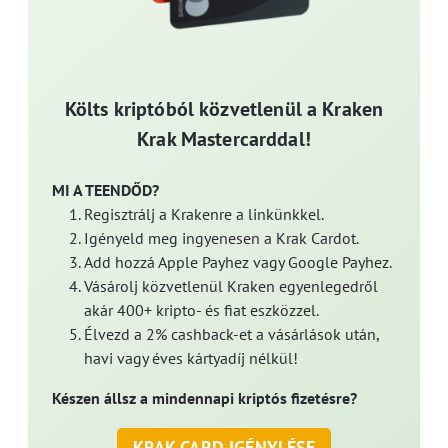
Költs kriptóból közvetlenül a Kraken
Krak Mastercarddal!
MI A TEENDŐD?
Regisztrálj a Krakenre a linkünkkel.
Igényeld meg ingyenesen a Krak Cardot.
Add hozzá Apple Payhez vagy Google Payhez.
Vásárolj közvetlenül Kraken egyenlegedről
akár 400+ kripto- és fiat eszközzel.
Élvezd a 2% cashback-et a vásárlások után,
havi vagy éves kártyadíj nélkül!
Készen állsz a mindennapi kriptós fizetésre?
KRAK CARD IGÉNYLÉSE