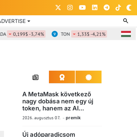
ADVERTISE
0,199$ -3,74%
TON
1,33$ -4,21%
DOT
0,80
A MetaMask következő
nagy dobása nem egy új
token, hanem az AI...
2026. augusztus 07.
premik
Új adóparadicsom