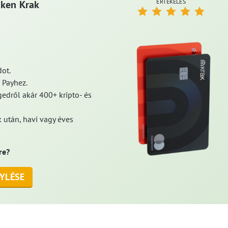
ÉRTÉKELÉS
aken Krak
ot.
 Payhez.
edről akár 400+ kripto- és
 után, havi vagy éves
re?
YLÉSE