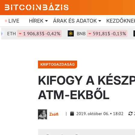
LIVE
HÍREK
ÁRAK ÉS ADATOK
KEZDŐKNE
TH
1 906,83$ -0,42%
BNB
591,81$ -0,13%
S
KRIPTOGAZDASÁG
KIFOGY A KÉSZ
ATM-EKBŐL
2019. október 06.
18:02
Zsófi