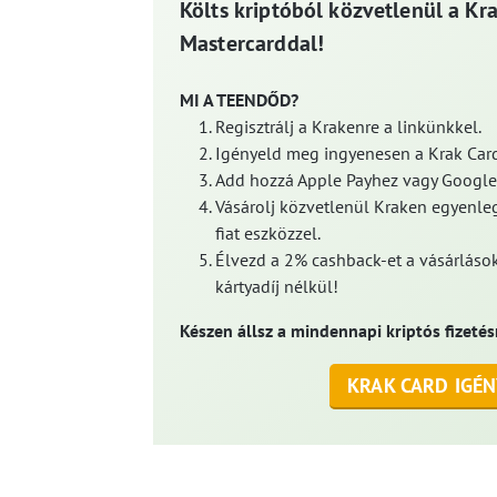
Költs kriptóból közvetlenül a Kr
Mastercarddal!
MI A TEENDŐD?
Regisztrálj a Krakenre a linkünkkel.
Igényeld meg ingyenesen a Krak Card
Add hozzá Apple Payhez vagy Google
Vásárolj közvetlenül Kraken egyenleg
fiat eszközzel.
Élvezd a 2% cashback-et a vásárlások
kártyadíj nélkül!
Készen állsz a mindennapi kriptós fizetés
KRAK CARD IGÉN