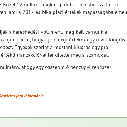
. Közel 12 millió hongkongi dollár értékben zajlott a
ten, ami a 2017-es bika piaci értékek magasságába emel
lják a kereskedési volument, meg kell várnunk a
kapjunk arról, hogy a jelenlegi értékek egy rövid kiugrás
edést. Egyesek szerint a mostani kiugrás egy pro
 értékű tranzakcióval lendítette meg a számokat.
anulmány, ahogy egy összeomló pénzügyi rendszer
Részletes jogi információ