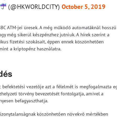
(@HKWORLDCITY)
October 5, 2019
 HSBC ATM-jei üresek. A még működő automatáknál hosszú
gy még sikerül készpénzhez jutniuk. A hírek szerint a
nikus fizetési szokásait, éppen ennek köszönhetően
mint a kriptopénz használatra.
dés
befektetési vezetője azt a félelmét is megfogalmazta e
helyzeti törvény bevezetését fontolgatja, amivel a
yesen befagyaszthatja.
bizonytalanságnak köszönhetően növekvő mértékben