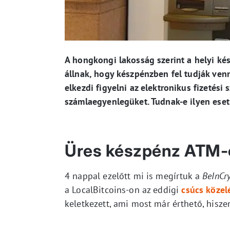
A hongkongi lakosság szerint a helyi ké
állnak, hogy készpénzben fel tudják venn
elkezdi figyelni az elektronikus fizetési 
számlaegyenlegüket. Tudnak-e ilyen eset
Üres készpénz ATM-
4 nappal ezelőtt mi is megírtuk a
BeInCr
a LocalBitcoins-on az eddigi
csúcs közel
keletkezett, ami most már érthető, hisze