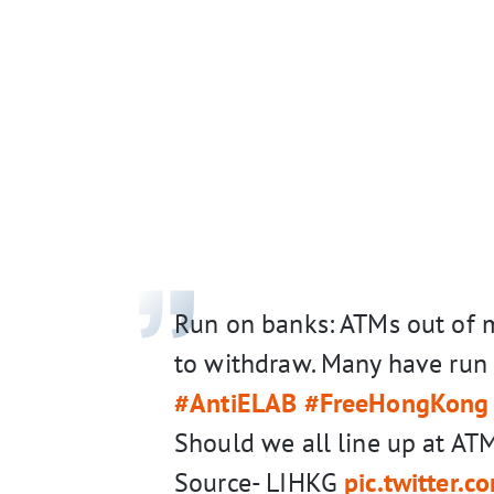
Run on banks: ATMs out of 
to withdraw. Many have run 
#AntiELAB
#FreeHongKong
Should we all line up at ATM
Source- LIHKG
pic.twitter.