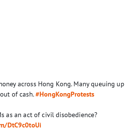
money across Hong Kong. Many queuing up
out of cash.
#HongKongProtests
s as an act of civil disobedience?
com/DtC9c0toUi