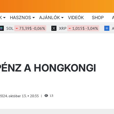
K
HASZNOS
AJÁNLÓK
VIDEÓK
SHOP
OL
73,39$ -0,06%
XRP
1,015$ -3,04%
ADA
PÉNZ A HONGKONGI
2024. október 13.
20:35
13