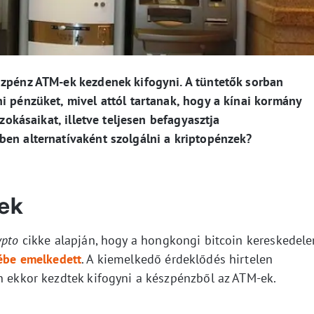
szpénz ATM-ek kezdenek kifogyni. A tüntetők sorban
i pénzüket, mivel attól tartanak, hogy a kínai kormány
szokásaikat, illetve teljesen befagyasztja
ben alternatívaként szolgálni a kriptopénzek?
ek
ypto
cikke alapján, hogy a hongkongi bitcoin kereskedel
ébe emelkedett
. A kiemelkedő érdeklődés hirtelen
n ekkor kezdtek kifogyni a készpénzből az ATM-ek.