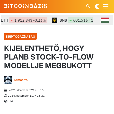
H
1 912,84$ -0,23%
BNB
601,51$ +1,51%
SO
KRIPTOGAZDASÁG
KIJELENTHETŐ, HOGY
PLANB STOCK-TO-FLOW
MODELLJE MEGBUKOTT
Tomasito
2021. december 29.
8:15
2024. december 11.
15:21
14