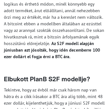
logikus és érthető módon, minél könnyebb egy
adott terméket, árut előállítani, annál nehezebben
őrzi meg az értékét, már ha a kereslet nem változik.
A bitcoint ebben a modellben általában az ezüsttel
vagy az arannyal szokták összehasonlítani. De sokan
hivatkoznak rá, mint a bitcoin árfolyamának egyik
hosszútávú előrejelzője.
Az S2F modell alapján
júniusban azt jósolták, hogy idén decemberre 100
ezer dollárt el fogja érni a BTC ára.
Elbukott PlanB S2F modellje?
Tekintve, hogy az évből már csak három nap van
hátra és a cikk írásakor a BTC ára alig több, mint 48
ezer dollár, kijelenthetjük, hogy a júniusi S2F modell