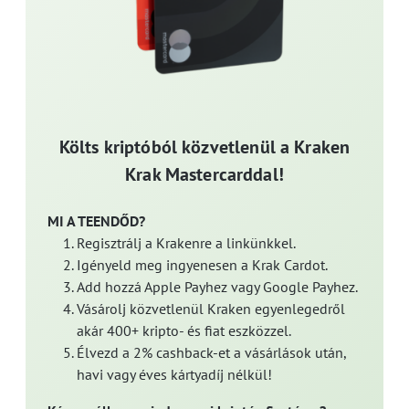
Költs kriptóból közvetlenül a Kraken
Krak Mastercarddal!
MI A TEENDŐD?
Regisztrálj a Krakenre a linkünkkel.
Igényeld meg ingyenesen a Krak Cardot.
Add hozzá Apple Payhez vagy Google Payhez.
Vásárolj közvetlenül Kraken egyenlegedről
akár 400+ kripto- és fiat eszközzel.
Élvezd a 2% cashback-et a vásárlások után,
havi vagy éves kártyadíj nélkül!