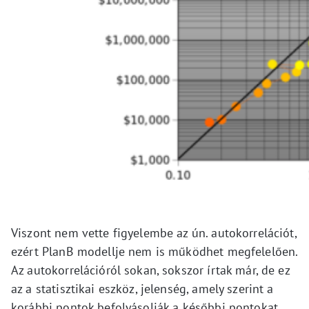
Viszont nem vette figyelembe az ún. autokorrelációt,
ezért PlanB modellje nem is működhet megfelelően.
Az autokorrelációról sokan, sokszor írtak már, de ez
az a statisztikai eszköz, jelenség, amely szerint a
korábbi pontok befolyásolják a későbbi pontokat