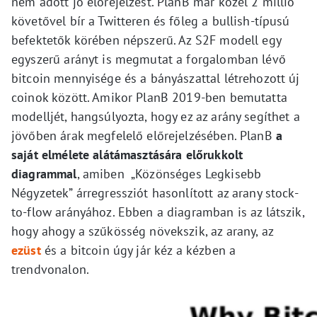
nem adott jó előrejelzést. PlanB már közel 2 millió
követővel bír a Twitteren és főleg a bullish-típusú
befektetők körében népszerű. Az S2F modell egy
egyszerű arányt is megmutat a forgalomban lévő
bitcoin mennyisége és a bányászattal létrehozott új
coinok között. Amikor PlanB 2019-ben bemutatta
modelljét, hangsúlyozta, hogy ez az arány segíthet a
jövőben árak megfelelő előrejelzésében. PlanB
a
saját elmélete alátámasztására előrukkolt
diagrammal
, amiben „Közönséges Legkisebb
Négyzetek” árregressziót hasonlított az arany stock-
to-flow arányához. Ebben a diagramban is az látszik,
hogy ahogy a szűkösség növekszik, az arany, az
ezüst
és a bitcoin úgy jár kéz a kézben a
trendvonalon.