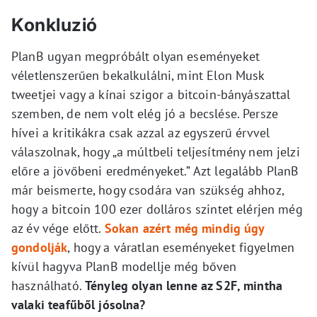
Konkluzió
PlanB ugyan megpróbált olyan eseményeket
véletlenszerűen bekalkulálni, mint Elon Musk
tweetjei vagy a kínai szigor a bitcoin-bányászattal
szemben, de nem volt elég jó a becslése. Persze
hívei a kritikákra csak azzal az egyszerű érvvel
válaszolnak, hogy „a múltbeli teljesítmény nem jelzi
előre a jövőbeni eredményeket.” Azt legalább PlanB
már beismerte, hogy csodára van szükség ahhoz,
hogy a bitcoin 100 ezer dolláros szintet elérjen még
az év vége előtt.
Sokan azért még mindig úgy
gondolják
, hogy a váratlan eseményeket figyelmen
kívül hagyva PlanB modellje még bőven
használható.
Tényleg olyan lenne az S2F, mintha
valaki teafűből jósolna?