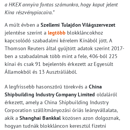
a HKEX annyira fontos számunkra, hogy kaput jelent
Kína részvénypiacaira.”
A múlt évben a
Szellemi Tulajdon Világszervezet
jelentése szerint a
legtöbb
blokkláncokhoz
kapcsolódó szabadalmi kérelem Kínából jött. A
Thomson Reuters által gyűjtött adatok szerint 2017-
ben a szabadalmak több mint a fele, 406-ból 225
kínai és csak 91 bejelentés érkezett az Egyesült
Államokból és 13 Ausztráliából.
A legfrissebb hasonszőrű törekvés a
China
Shipbuilding Industry Company Limited
oldaláról
érkezett, amely a China Shipbuilding Industry
Corporation szállítmányozási óriás leányvállalata,
akik a
Shanghai Bankkal
közösen azon dolgoznak,
hogyan tudnák blokkláncon keresztül fizetni