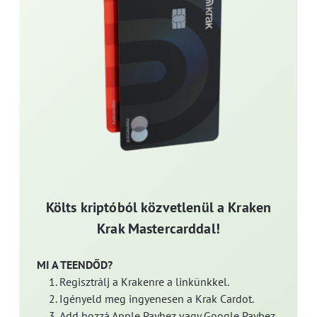
Költs kriptóból közvetlenül a Kraken
Krak Mastercarddal!
MI A TEENDŐD?
Regisztrálj a Krakenre a linkünkkel.
Igényeld meg ingyenesen a Krak Cardot.
Add hozzá Apple Payhez vagy Google Payhez.