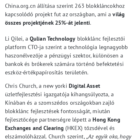
China.org.cn állítása szerint 263 blokkláncokhoz
kapcsolódó projekt fut az országban, ami a
világ
összes projektjének 25%-át jelenti
.
Li Qilei, a
Qulian Technology
blokklánc fejlesztői
platform CTO-ja szerint a technológia legnagyobb
haszonélvezője a pénzügyi szektor, különösen a
bankok és brókerek számára történő befektetési
eszköz-értékpapírosítás területén.
Chris Church, a new yorki
Digital Asset
üzletfejlesztési igazgatója kihangsúlyozta, a
Kínában és a szomszédos országokban zajló
blokklánc fejlesztések fontosságát, miután
fejlesztőcége partnerségre lépett a
Hong Kong
Exchanges and Clearing
(HKEX) tőzsdével és
elszámolóházzal. Church szerint,
„Az egyik oka, hogy