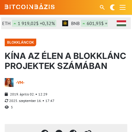
ETH
1 919,02$ +0,32%
BNB
601,93$ +1,65%
BLOKKLÁNCOK
KÍNA AZ ÉLEN A BLOKKLÁNC
PROJEKTEK SZÁMÁBAN
-VM-
2019. április 02.
12:29
2025. szeptember 16.
17:47
5