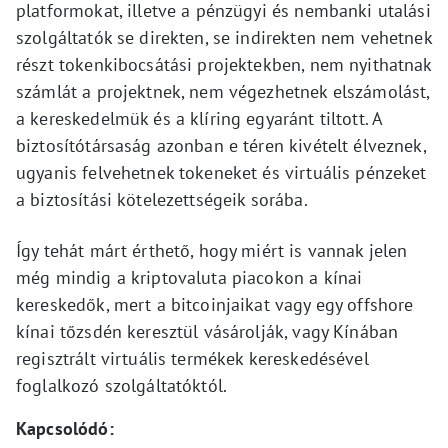
platformokat, illetve a pénzügyi és nembanki utalási
szolgáltatók se direkten, se indirekten nem vehetnek
részt tokenkibocsátási projektekben, nem nyithatnak
számlát a projektnek, nem végezhetnek elszámolást,
a kereskedelmük és a klíring egyaránt tiltott. A
biztosítótársaság azonban e téren kivételt élveznek,
ugyanis felvehetnek tokeneket és virtuális pénzeket
a biztosítási kötelezettségeik sorába.
Így tehát márt érthető, hogy miért is vannak jelen
még mindig a kriptovaluta piacokon a kínai
kereskedők, mert a bitcoinjaikat vagy egy offshore
kínai tőzsdén keresztül vásárolják, vagy Kínában
regisztrált virtuális termékek kereskedésével
foglalkozó szolgáltatóktól.
Kapcsolódó: