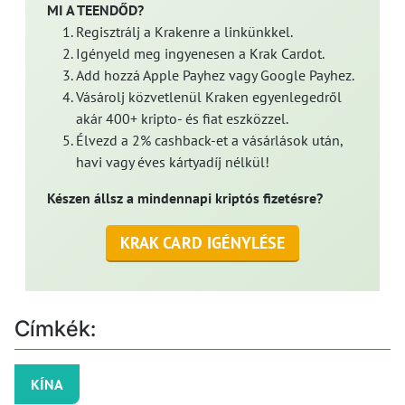
MI A TEENDŐD?
Regisztrálj a Krakenre a linkünkkel.
Igényeld meg ingyenesen a Krak Cardot.
Add hozzá Apple Payhez vagy Google Payhez.
Vásárolj közvetlenül Kraken egyenlegedről
akár 400+ kripto- és fiat eszközzel.
Élvezd a 2% cashback-et a vásárlások után,
havi vagy éves kártyadíj nélkül!
Készen állsz a mindennapi kriptós fizetésre?
KRAK CARD IGÉNYLÉSE
Címkék:
KÍNA