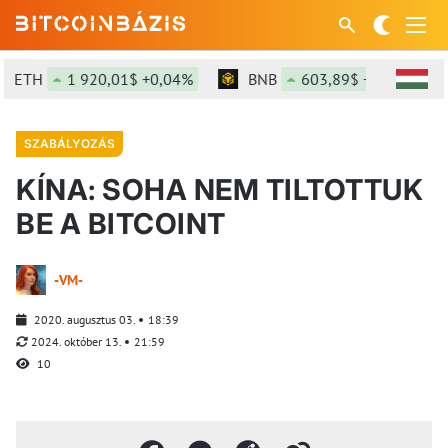
ETH
1 920,01$ +0,04%
BNB
603,89$ +1,61%
SZABÁLYOZÁS
KÍNA: SOHA NEM TILTOTTUK
BE A BITCOINT
-VM-
2020. augusztus 03.
18:39
2024. október 13.
21:59
10