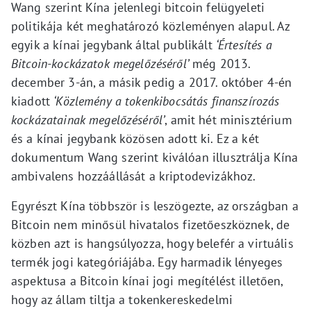
Wang szerint Kína jelenlegi bitcoin felügyeleti
politikája két meghatározó közleményen alapul. Az
egyik a kínai jegybank által publikált
‘Értesítés a
Bitcoin-kockázatok megelőzéséről’
még 2013.
december 3-án, a másik pedig a 2017. október 4-én
kiadott
‘Közlemény a tokenkibocsátás finanszírozás
kockázatainak megelőzéséről’
, amit hét minisztérium
és a kínai jegybank közösen adott ki. Ez a két
dokumentum Wang szerint kiválóan illusztrálja Kína
ambivalens hozzáállását a kriptodevizákhoz.
Egyrészt Kína többször is leszögezte, az országban a
Bitcoin nem minősül hivatalos fizetőeszköznek, de
közben azt is hangsúlyozza, hogy belefér a virtuális
termék jogi kategóriájába. Egy harmadik lényeges
aspektusa a Bitcoin kínai jogi megítélést illetően,
hogy az állam tiltja a tokenkereskedelmi