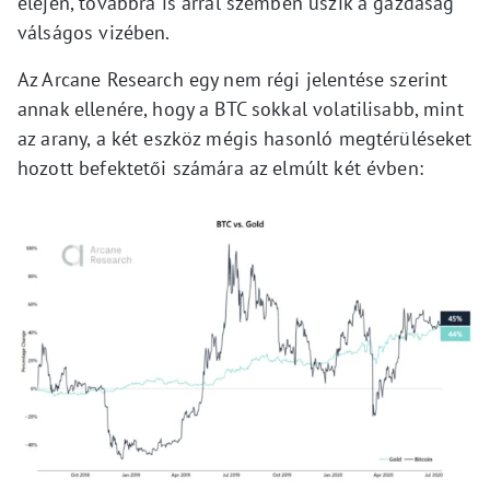
elején, továbbra is árral szemben úszik a gazdaság
válságos vizében.
Az Arcane Research egy nem régi jelentése szerint
annak ellenére, hogy a BTC sokkal volatilisabb, mint
az arany, a két eszköz mégis hasonló megtérüléseket
hozott befektetői számára az elmúlt két évben: