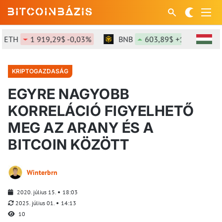
TH
1 919,29$ -0,03%
BNB
603,89$ +1,56%
KRIPTOGAZDASÁG
EGYRE NAGYOBB
KORRELÁCIÓ FIGYELHETŐ
MEG AZ ARANY ÉS A
BITCOIN KÖZÖTT
Winterbrn
2020. július 15.
18:03
2025. július 01.
14:13
10