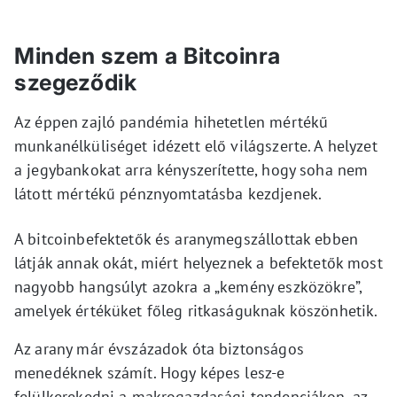
Minden szem a Bitcoinra
szegeződik
Az éppen zajló pandémia hihetetlen mértékű
munkanélküliséget idézett elő világszerte. A helyzet
a jegybankokat arra kényszerítette, hogy soha nem
látott mértékű pénznyomtatásba kezdjenek.
A bitcoinbefektetők és aranymegszállottak ebben
látják annak okát, miért helyeznek a befektetők most
nagyobb hangsúlyt azokra a „kemény eszközökre”,
amelyek értéküket főleg ritkaságuknak köszönhetik.
Az arany már évszázadok óta biztonságos
menedéknek számít. Hogy képes lesz-e
felülkerekedni a makrogazdasági tendenciákon, az