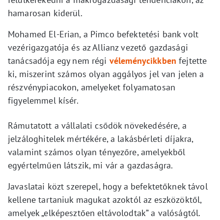
hamarosan kiderül.
Mohamed El-Erian, a Pimco befektetési bank volt
vezérigazgatója és az Allianz vezető gazdasági
tanácsadója egy nem régi
véleménycikkben
fejtette
ki, miszerint számos olyan aggályos jel van jelen a
részvénypiacokon, amelyeket folyamatosan
figyelemmel kísér.
Rámutatott a vállalati csődök növekedésére, a
jelzáloghitelek mértékére, a lakásbérleti díjakra,
valamint számos olyan tényezőre, amelyekből
egyértelműen látszik, mi vár a gazdaságra.
Javaslatai közt szerepel, hogy a befektetőknek távol
kellene tartaniuk magukat azoktól az eszközöktől,
amelyek „elképesztően eltávolodtak” a valóságtól.