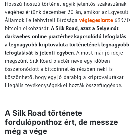
Hosszú-hosszú történet egyik jelentős szakaszának
végéhez értünk december 20-án, amikor az Egyesült
Államok Fellebbviteli Bírósága
véglegesítette
69370
bitcoin elkobzását.
A Silk Road, azaz a Selyemút
darkwebes online piactérhez kapcsolódó lefoglalás
a legnagyobb kriptovaluta történetének legnagyobb
lefoglalását is jelenti egyben
. A most már jó ideje
megszűnt Silk Road piactér neve egy időben
összefonódott a bitcoinnal és részben neki is
köszönhető, hogy egy jó darabig a kriptovalutákat
illegális tevékenységekkel hozták összefüggésbe.
A Silk Road története
fordulóponthoz ért, de messze
még a vége