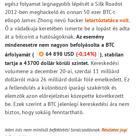
egész folyamat legnagyobb lépését a Silk Roadot
2012-ben meghackelő és onnan 50 ezer BTC-t
ellopó James Zhong nevű hacker
letartóztatása volt.
Ő a vádalkuja keretében ismerte be a lopást és adta
át a bitcoint a hatóságoknak.
Az esemény
mindenesetre nem nagyon befolyásolta a BTC
64 898 USD
(-0,14%)
árfolyamát (
), stabilan
tartja a 43700 dollár körüli szintet.
Kereskedési
volumene a december 20-ai, szerdai 11 milliárd
dollárról mára 26 milliárd dollár fölé emelkedett. Ez
a fellendülés a különböző iparági szakértők és
elemzők azon előrejelzései közepette következett
be. Ezek szerint a BTC jelenlegi kereskedési ára nem
biztos, hogy sokáig fenntartható.
Jelen írás nem minősül befektetési tanácsadásnak.
Részletes jogi