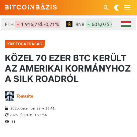
ETH
1 916,23$ -0,21%
BNB
603,02$ +1,26%
KRIPTOGAZDASÁG
KÖZEL 70 EZER BTC KERÜLT
AZ AMERIKAI KORMÁNYHOZ
A SILK ROADRÓL
Tomasito
2023. december 22.
13:41
2025. július 01.
21:56
11