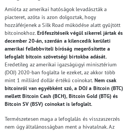
Amióta az amerikai hatóságok levadászták a
piacteret, azóta is azon dolgoztak, hogy
hozzáférjenek a Silk Road működése alatt gyűjtött
bitcoinokhoz.
Erőfeszítéseik végül sikerrel jártak és
december 20-án, szerdán a kilencedik kerületi
amerikai fellebbviteli bíróság megerősítette a
lefoglalt bitcoin szövetségi birtokba adását.
Eredetileg az amerikai igazságügyi minisztérium
(DOJ) 2020-ban foglalta le ezeket, az akkor több
mint 1 milliárd dollár értékű coinokat.
Nem csak
bitcoinról van egyébként szó, a DOJ a Bitcoin (BTC)
mellett Bitcoin Cash (BCH), Bitcoin Gold (BTG) és
Bitcoin SV (BSV) coinokat is lefoglalt.
Természetesen maga a lefoglalás és visszaszerzés
nem úgy általánosságban ment a hivatalnak. Az