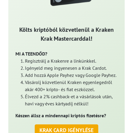
Költs kriptóból közvetlenül a Kraken
Krak Mastercarddal!
MI A TEENDŐD?
Regisztrálj a Krakenre a linkünkkel.
Igényeld meg ingyenesen a Krak Cardot.
Add hozzá Apple Payhez vagy Google Payhez.
Vásárolj közvetlenül Kraken egyenlegedről
akár 400+ kripto- és fiat eszközzel.
Élvezd a 2% cashback-et a vásárlások után,
havi vagy éves kártyadíj nélkül!
Készen állsz a mindennapi kriptós fizetésre?
KRAK CARD IGÉNYLÉSE