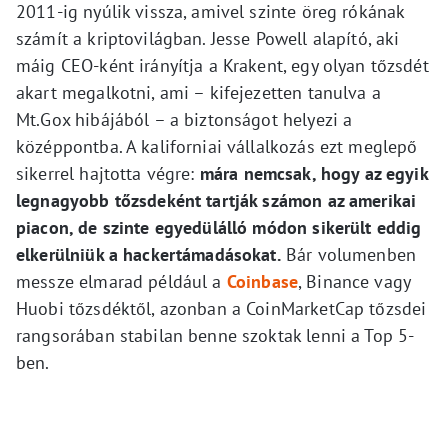
2011-ig nyúlik vissza, amivel szinte öreg rókának
számít a kriptovilágban. Jesse Powell alapító, aki
máig CEO-ként irányítja a Krakent, egy olyan tőzsdét
akart megalkotni, ami – kifejezetten tanulva a
Mt.Gox hibájából – a biztonságot helyezi a
középpontba. A kaliforniai vállalkozás ezt meglepő
sikerrel hajtotta végre:
mára nemcsak, hogy az egyik
legnagyobb tőzsdeként tartják számon az amerikai
piacon, de szinte egyedülálló módon sikerült eddig
elkerülniük a hackertámadásokat.
Bár volumenben
messze elmarad például a
Coinbase
, Binance vagy
Huobi tőzsdéktől, azonban a CoinMarketCap tőzsdei
rangsorában stabilan benne szoktak lenni a Top 5-
ben.