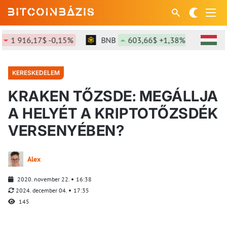
916,17$ -0,15%
BNB
603,66$ +1,38%
SOL
7
KERESKEDELEM
KRAKEN TŐZSDE: MEGÁLLJA
A HELYÉT A KRIPTOTŐZSDÉK
VERSENYÉBEN?
Alex
2020. november 22.
16:38
2024. december 04.
17:35
145