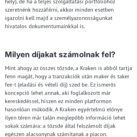
hely), de ha a teljes szolgáltatási portfólióhoz
szeretnénk hozzáférni, akkor minden esetben
igazolni kell majd a személyazonosságunkat
hivatalos dokumentumainkkal is.
Milyen díjakat számolnak fel?
Mint ahogy az összes tőzsde, a Kraken is abból tartja
fenn magát, hogy a tranzakciók után maker és taker
fee-t (eladási és vételi díj) szed be. Ez ismerős
koncepció lehet annak, aki foglalkozott már
kereskedéssel, hiszen ez minden platformon
hasonlóan működik. A Kraken egyértelmű előnye
ilyen téren már talán meglepőbb információ lehet
sokak számára: a tőzsde által felszámolt díjak
egészen alacsonynak számítanak a piacon.