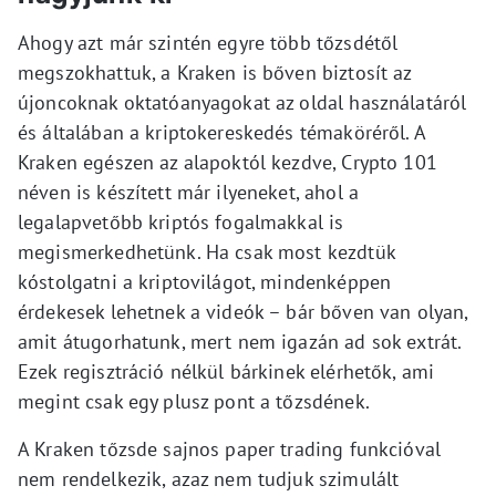
Ahogy azt már szintén egyre több tőzsdétől
megszokhattuk, a Kraken is bőven biztosít az
újoncoknak oktatóanyagokat az oldal használatáról
és általában a kriptokereskedés témaköréről. A
Kraken egészen az alapoktól kezdve, Crypto 101
néven is készített már ilyeneket, ahol a
legalapvetőbb kriptós fogalmakkal is
megismerkedhetünk. Ha csak most kezdtük
kóstolgatni a kriptovilágot, mindenképpen
érdekesek lehetnek a videók – bár bőven van olyan,
amit átugorhatunk, mert nem igazán ad sok extrát.
Ezek regisztráció nélkül bárkinek elérhetők, ami
megint csak egy plusz pont a tőzsdének.
A Kraken tőzsde sajnos paper trading funkcióval
nem rendelkezik, azaz nem tudjuk szimulált