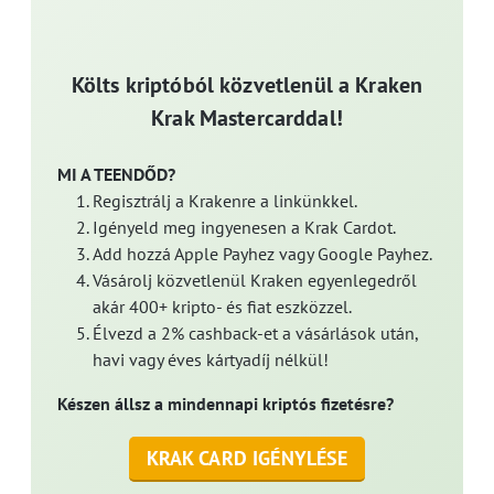
Költs kriptóból közvetlenül a Kraken
Krak Mastercarddal!
MI A TEENDŐD?
Regisztrálj a Krakenre a linkünkkel.
Igényeld meg ingyenesen a Krak Cardot.
Add hozzá Apple Payhez vagy Google Payhez.
Vásárolj közvetlenül Kraken egyenlegedről
akár 400+ kripto- és fiat eszközzel.
Élvezd a 2% cashback-et a vásárlások után,
havi vagy éves kártyadíj nélkül!
Készen állsz a mindennapi kriptós fizetésre?
KRAK CARD IGÉNYLÉSE