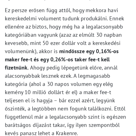
Ez persze erősen függ attól, hogy mekkora havi
kereskedelmi volument tudunk produkálni. Ennek
ellenére az biztos, hogy még ha a legalacsonyabb
kategóriában vagyunk (azaz az elmúlt 30 napban
kevesebb, mint 50 ezer dollár volt a kereskedési
volumenünk), akkor is
mindössze egy 0,16%-os
maker fee-t és egy 0,26%-os taker fee-t kell
fizetnünk.
Ahogy pedig lépegetünk előre, annál
alacsonyabbak lesznek ezek. A legmagasabb
kategória (ahol a 30 napos volumen egy elég
kemény 10 millió dollárt ér el) a maker fee-t
teljesen el is hagyja – bár ezzel azért, legyünk
őszinték, a legtöbben nem fogunk találkozni. Ettől
függetlenül már a legalacsonyabb szint is egészen
barátságos díjazást takar, így ilyen szempontból
kevés panasz lehet a Krakenre.