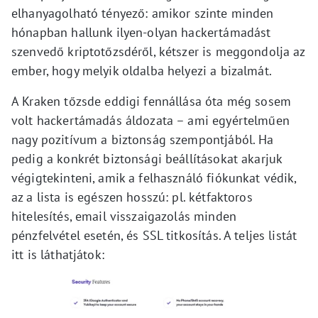
elhanyagolható tényező: amikor szinte minden
hónapban hallunk ilyen-olyan hackertámadást
szenvedő kriptotőzsdéről, kétszer is meggondolja az
ember, hogy melyik oldalba helyezi a bizalmát.
A Kraken tőzsde eddigi fennállása óta még sosem
volt hackertámadás áldozata – ami egyértelműen
nagy pozitívum a biztonság szempontjából. Ha
pedig a konkrét biztonsági beállításokat akarjuk
végigtekinteni, amik a felhasználó fiókunkat védik,
az a lista is egészen hosszú: pl. kétfaktoros
hitelesítés, email visszaigazolás minden
pénzfelvétel esetén, és SSL titkosítás. A teljes listát
itt is láthatjátok: