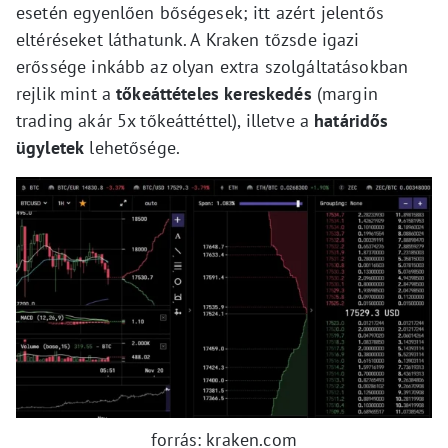
esetén egyenlően bőségesek; itt azért jelentős
eltéréseket láthatunk. A Kraken tőzsde igazi
erőssége inkább az olyan extra szolgáltatásokban
rejlik mint a
tőkeáttételes kereskedés
(margin
trading akár 5x tőkeáttéttel), illetve a
határidős
ügyletek
lehetősége.
forrás: kraken.com