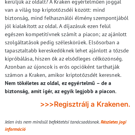
kerüljük az oldalt? A Kraken egyértelműen joggal
van a világ top kriptotőzsdéi között: mind
biztonság, mind felhasználói élmény szempontjából
jól kialakított az oldal. A díjazásuk ezen felül
egészen kompetitívnek számít a piacon; az ajánlott
szolgáltatások pedig széleskörűek. Elsősorban a
tapasztaltabb kereskedőknek lehet ajánlott a tőzsde
kipróbálása, hiszen ők az elsődleges célközönség.
Azonban az újoncok is erős opcióként tarthatják
számon a Kraken, amikor kriptotőzsdét keresnek.
Nem tökéletes az oldal, ez egyértelmű – de a
biztonság, amit ígér, az egyik legjobb a piacon.
>>>Regisztrálj a Krakenen.
Jelen írás nem minősül befektetési tanácsadásnak.
Részletes jogi
információ