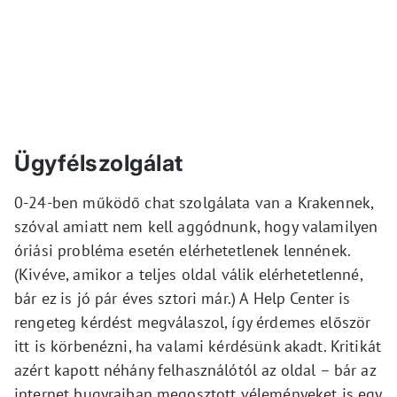
Ügyfélszolgálat
0-24-ben működő chat szolgálata van a Krakennek,
szóval amiatt nem kell aggódnunk, hogy valamilyen
óriási probléma esetén elérhetetlenek lennének.
(Kivéve, amikor a teljes oldal válik elérhetetlenné,
bár ez is jó pár éves sztori már.) A Help Center is
rengeteg kérdést megválaszol, így érdemes először
itt is körbenézni, ha valami kérdésünk akadt. Kritikát
azért kapott néhány felhasználótól az oldal – bár az
internet bugyraiban megosztott véleményeket is egy