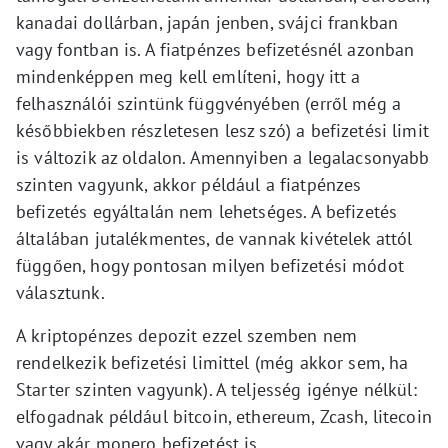
kanadai dollárban, japán jenben, svájci frankban
vagy fontban is. A fiatpénzes befizetésnél azonban
mindenképpen meg kell említeni, hogy itt a
felhasználói szintünk függvényében (erről még a
későbbiekben részletesen lesz szó) a befizetési limit
is változik az oldalon. Amennyiben a legalacsonyabb
szinten vagyunk, akkor például a fiatpénzes
befizetés egyáltalán nem lehetséges. A befizetés
általában jutalékmentes, de vannak kivételek attól
függően, hogy pontosan milyen befizetési módot
választunk.
A kriptopénzes depozit ezzel szemben nem
rendelkezik befizetési limittel (még akkor sem, ha
Starter szinten vagyunk). A teljesség igénye nélkül:
elfogadnak például bitcoin, ethereum, Zcash, litecoin
vagy akár monero befizetést is.