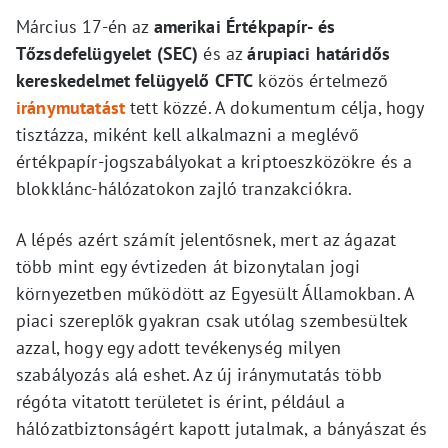
Március 17-én az
amerikai Értékpapír- és
Tőzsdefelügyelet (SEC)
és az
árupiaci határidős
kereskedelmet felügyelő CFTC
közös értelmező
iránymutatást
tett közzé. A dokumentum célja, hogy
tisztázza, miként kell alkalmazni a meglévő
értékpapír-jogszabályokat a kriptoeszközökre és a
blokklánc-hálózatokon zajló tranzakciókra.
A lépés azért számít jelentősnek, mert az ágazat
több mint egy évtizeden át bizonytalan jogi
környezetben működött az Egyesült Államokban. A
piaci szereplők gyakran csak utólag szembesültek
azzal, hogy egy adott tevékenység milyen
szabályozás alá eshet. Az új iránymutatás több
régóta vitatott területet is érint, például a
hálózatbiztonságért kapott jutalmak, a bányászat és