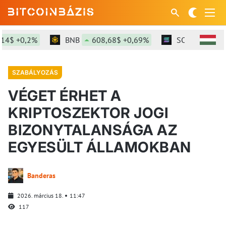
4$ +0,2%
BNB
608,68$ +0,69%
SOL
76,84$ +
SZABÁLYOZÁS
VÉGET ÉRHET A
KRIPTOSZEKTOR JOGI
BIZONYTALANSÁGA AZ
EGYESÜLT ÁLLAMOKBAN
Banderas
2026. március 18.
11:47
117