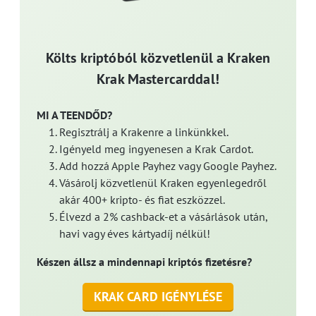
Költs kriptóból közvetlenül a Kraken
Krak Mastercarddal!
MI A TEENDŐD?
Regisztrálj a Krakenre a linkünkkel.
Igényeld meg ingyenesen a Krak Cardot.
Add hozzá Apple Payhez vagy Google Payhez.
Vásárolj közvetlenül Kraken egyenlegedről
akár 400+ kripto- és fiat eszközzel.
Élvezd a 2% cashback-et a vásárlások után,
havi vagy éves kártyadíj nélkül!
Készen állsz a mindennapi kriptós fizetésre?
KRAK CARD IGÉNYLÉSE