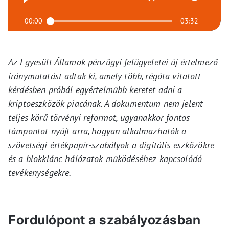
00:00
03:32
Az Egyesült Államok pénzügyi felügyeletei új értelmező
iránymutatást adtak ki, amely több, régóta vitatott
kérdésben próbál egyértelműbb keretet adni a
kriptoeszközök piacának. A dokumentum nem jelent
teljes körű törvényi reformot, ugyanakkor fontos
támpontot nyújt arra, hogyan alkalmazhatók a
szövetségi értékpapír-szabályok a digitális eszközökre
és a blokklánc-hálózatok működéséhez kapcsolódó
tevékenységekre.
Fordulópont a szabályozásban