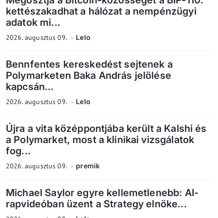
Megosztja a Bitcoin-közösséget a BIP-110:
kettészakadhat a hálózat a nempénzügyi
adatok mi...
2026. augusztus 09.
Lelo
Bennfentes kereskedést sejtenek a
Polymarketen Baka András jelölése
kapcsán...
2026. augusztus 09.
Lelo
Újra a vita középpontjába került a Kalshi és
a Polymarket, most a klinikai vizsgálatok
fog...
2026. augusztus 09.
premik
Michael Saylor egyre kellemetlenebb: AI-
rapvideóban üzent a Strategy elnöke...