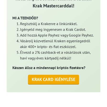
Krak Mastercarddal!
MI A TEENDŐD?
Regisztrálj a Krakenre a linkünkkel.
Igényeld meg ingyenesen a Krak Cardot.
Add hozzá Apple Payhez vagy Google Payhez.
Vásárolj közvetlenül Kraken egyenlegedről
akár 400+ kripto- és fiat eszközzel.
Élvezd a 2% cashback-et a vásárlások után,
havi vagy éves kártyadíj nélkül!
Készen állsz a mindennapi kriptós fizetésre?
KRAK CARD IGÉNYLÉSE