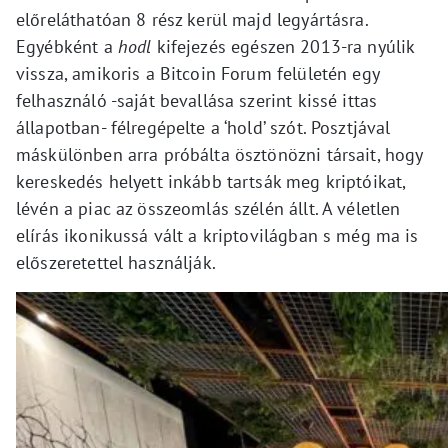
előreláthatóan 8 rész kerül majd legyártásra.
Egyébként a
hodl
kifejezés egészen 2013-ra nyúlik
vissza, amikoris a Bitcoin Forum felületén egy
felhasználó -saját bevallása szerint kissé ittas
állapotban- félregépelte a ‘hold’ szót. Posztjával
máskülönben arra próbálta ösztönözni társait, hogy
kereskedés helyett inkább tartsák meg kriptóikat,
lévén a piac az összeomlás szélén állt. A véletlen
elírás ikonikussá vált a kriptovilágban s még ma is
előszeretettel használják.