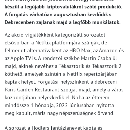
készül a legújabb kriptovalutákról szóló produkció.
A forgatás várhatóan augusztusban kezdődik s
Debrecenben zajlanak majd a legfőbb munkálatok.
Az akció-vígjátékként kategorizált sorozatot
elsősorban a Netflix platformjára szánják, de
felmerült alternatívaként az HBO Max, az Amazon és
az Apple TV is. A rendezői székbe Martin Csaba ül
majd, akinek nevéhez a Tékasztorik és Tékasztorik 2
köthető, amelyek szintén a Netflix repertoárjában
kaptak helyet. Forgatási helyszínként a debreceni
Paris Garden Restaurant szolgál majd, amely a város
központjában helyezkedik el. Noha az étterem
mindössze 1 hónapja, 2022 júniusában nyitotta
meg kapuit, máris nagy népszerűségnek örvend.
A sorozat a Hodlers fantázianevet kapta és