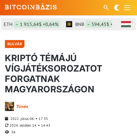
H
1 915,64$ +0,64%
BNB
594,45$ +1,27%
S
BULVÁR
KRIPTÓ TÉMÁJÚ
VÍGJÁTÉKSOROZATOT
FORGATNAK
MAGYARORSZÁGON
Tünde
2022. július 06.
17:35
2024. október 14.
14:45
36