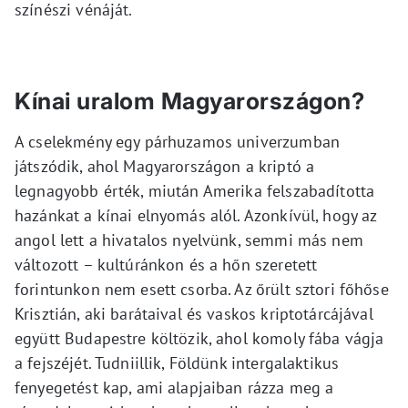
színészi vénáját.
Kínai uralom Magyarországon?
A cselekmény egy párhuzamos univerzumban
játszódik, ahol Magyarországon a kriptó a
legnagyobb érték, miután Amerika felszabadította
hazánkat a kínai elnyomás alól. Azonkívül, hogy az
angol lett a hivatalos nyelvünk, semmi más nem
változott – kultúránkon és a hőn szeretett
forintunkon nem esett csorba. Az őrült sztori főhőse
Krisztián, aki barátaival és vaskos kriptotárcájával
együtt Budapestre költözik, ahol komoly fába vágja
a fejszéjét. Tudniillik, Földünk intergalaktikus
fenyegetést kap, ami alapjaiban rázza meg a