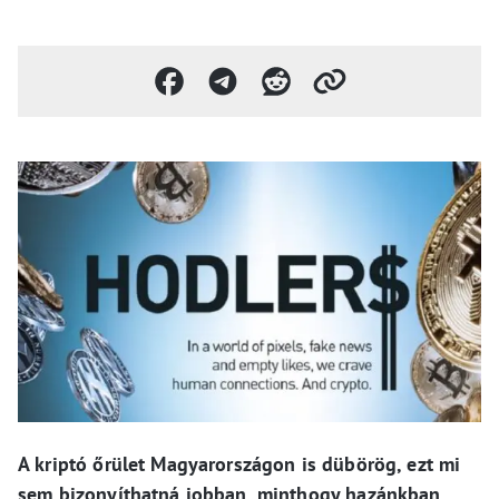
A kriptó őrület Magyarországon is dübörög, ezt mi
sem bizonyíthatná jobban, minthogy hazánkban