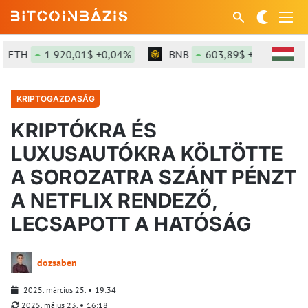
ETH
1 920,01$ +0,04%
BNB
603,89$ +1,61%
KRIPTOGAZDASÁG
KRIPTÓKRA ÉS
LUXUSAUTÓKRA KÖLTÖTTE
A SOROZATRA SZÁNT PÉNZT
A NETFLIX RENDEZŐ,
LECSAPOTT A HATÓSÁG
dozsaben
2025. március 25.
19:34
2025. május 23.
16:18