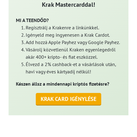
Krak Mastercarddal!
MI A TEENDŐD?
Regisztrálj a Krakenre a linkünkkel.
Igényeld meg ingyenesen a Krak Cardot.
Add hozzá Apple Payhez vagy Google Payhez.
Vásárolj közvetlenül Kraken egyenlegedről
akár 400+ kripto- és fiat eszközzel.
Élvezd a 2% cashback-et a vásárlások után,
havi vagy éves kártyadíj nélkül!
Készen állsz a mindennapi kriptós fizetésre?
KRAK CARD IGÉNYLÉSE