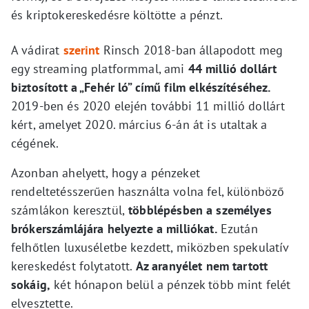
és kriptokereskedésre költötte a pénzt.
A vádirat
szerint
Rinsch 2018-ban állapodott meg
egy streaming platformmal, ami
44 millió dollárt
biztosított a „Fehér ló” című film elkészítéséhez.
2019-ben és 2020 elején további 11 millió dollárt
kért, amelyet 2020. március 6-án át is utaltak a
cégének.
Azonban ahelyett, hogy a pénzeket
rendeltetésszerűen használta volna fel, különböző
számlákon keresztül,
többlépésben a személyes
brókerszámlájára helyezte a milliókat.
Ezután
felhőtlen luxuséletbe kezdett, miközben spekulatív
kereskedést folytatott.
Az aranyélet nem tartott
sokáig,
két hónapon belül a pénzek több mint felét
elvesztette.