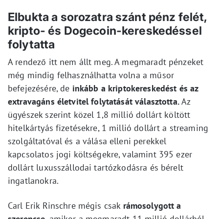
Elbukta a sorozatra szánt pénz felét,
kripto- és Dogecoin-kereskedéssel
folytatta
A rendező itt nem állt meg. A megmaradt pénzeket
még mindig felhasználhatta volna a műsor
befejezésére, de
inkább a kriptokereskedést és az
extravagáns életvitel folytatását választotta.
Az
ügyészek szerint közel 1,8 millió dollárt költött
hitelkártyás fizetésekre, 1 millió dollárt a streaming
szolgáltatóval és a válása elleni perekkel
kapcsolatos jogi költségekre, valamint 395 ezer
dollárt luxusszállodai tartózkodásra és bérelt
ingatlanokra.
Carl Erik Rinschre mégis csak
rámosolygott a
szerencse
, amikor a megmaradt 11 millió dollárból