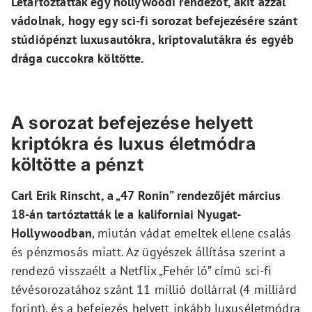
Letartóztattak egy hollywoodi rendezőt, akit azzal
vádolnak, hogy egy sci-fi sorozat befejezésére szánt
stúdiópénzt luxusautókra, kriptovalutákra és egyéb
drága cuccokra költötte.
A sorozat befejezése helyett
kriptókra és luxus életmódra
költötte a pénzt
Carl Erik Rinscht, a „47 Ronin” rendezőjét március
18-án tartóztatták le a kaliforniai Nyugat-
Hollywoodban
, miután vádat emeltek ellene csalás
és pénzmosás miatt. Az ügyészek állítása szerint a
rendező visszaélt a Netflix „Fehér ló” című sci-fi
tévésorozatához szánt 11 millió dollárral (4 milliárd
forint), és a befejezés helyett inkább luxuséletmódra