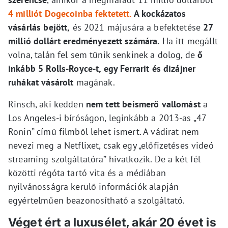
4 milliót Dogecoinba fektetett.
A kockázatos
vásárlás bejött,
és 2021 májusára a befektetése
27
millió dollárt eredményezett számára.
Ha itt megállt
volna, talán fel sem tűnik senkinek a dolog, de
ő
inkább 5 Rolls-Royce-t, egy Ferrarit és dizájner
ruhákat vásárolt
magának.
Rinsch, aki kedden
nem tett beismerő vallomást
a
Los Angeles-i bíróságon, leginkább a 2013-as „47
Ronin” című filmből lehet ismert. A vádirat nem
nevezi meg a Netflixet, csak egy „előfizetéses videó
streaming szolgáltatóra” hivatkozik. De a két fél
közötti régóta tartó vita és a médiában
nyilvánosságra kerülő információk alapján
egyértelműen beazonosítható a szolgáltató.
Véget ért a luxusélet, akár 20 évet is