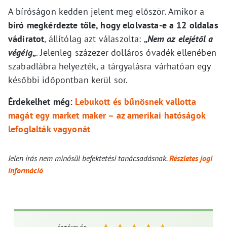
A bíróságon kedden jelent meg először. Amikor a
bíró megkérdezte tőle, hogy elolvasta-e a 12 oldalas
vádiratot
, állítólag azt válaszolta:
„
Nem az elejétől a
végéig
„
. Jelenleg százezer dolláros óvadék ellenében
szabadlábra helyezték, a tárgyalásra várhatóan egy
későbbi időpontban kerül sor.
Érdekelhet még:
Lebukott és bűnösnek vallotta
magát egy market maker – az amerikai hatóságok
lefoglalták vagyonát
Jelen írás nem minősül befektetési tanácsadásnak.
Részletes jogi
információ