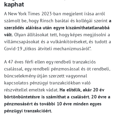
kaphat
A New York Times 2023-ban megjelent írása arról
számolt be, hogy Rinsch barátai és kollégái szerint
a
szerződés aláírása után egyre kiszámíthatatlanabbá
vált.
Olyan állításokat tett, hogy képes megjósolni a
villámcsapásokat és a vulkánkitöréseket, és tudott a
Covid-19 „titkos átviteli mechanizmusáról”.
A 47 éves férfi ellen egy rendbeli tranzakciós
csalással, egy rendbeli pénzmosással és öt rendbeli,
bűncselekmény útján szerzett vagyonnal
kapcsolatos pénzügyi tranzakciókban való
részvétellel emeltek vádat.
Ha elítélik, akár 20 év
börtönbüntetésre is számíthat a csalásért. 20 évre a
pénzmosásért és további 10 évre minden egyes
pénzügyi tranzakcióért.