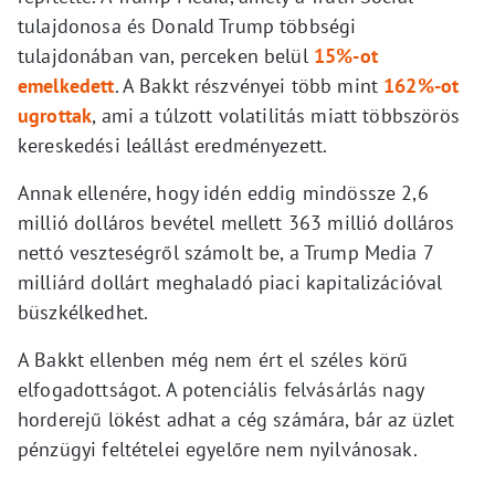
tulajdonosa és Donald Trump többségi
tulajdonában van, perceken belül
15%-ot
emelkedett
. A Bakkt részvényei több mint
162%-ot
ugrottak
, ami a túlzott volatilitás miatt többszörös
kereskedési leállást eredményezett.
Annak ellenére, hogy idén eddig mindössze 2,6
millió dolláros bevétel mellett 363 millió dolláros
nettó veszteségről számolt be, a Trump Media 7
milliárd dollárt meghaladó piaci kapitalizációval
büszkélkedhet.
A Bakkt ellenben még nem ért el széles körű
elfogadottságot. A potenciális felvásárlás nagy
horderejű lökést adhat a cég számára, bár az üzlet
pénzügyi feltételei egyelőre nem nyilvánosak.