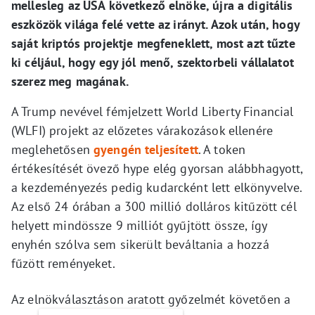
mellesleg az USA következő elnöke, újra a digitális
eszközök világa felé vette az irányt. Azok után, hogy
saját kriptós projektje megfeneklett, most azt tűzte
ki céljául, hogy egy jól menő, szektorbeli vállalatot
szerez meg magának.
A Trump nevével fémjelzett World Liberty Financial
(WLFI) projekt az előzetes várakozások ellenére
meglehetősen
gyengén teljesített
. A token
értékesítését övező hype elég gyorsan alábbhagyott,
a kezdeményezés pedig kudarcként lett elkönyvelve.
Az első 24 órában a 300 millió dolláros kitűzött cél
helyett mindössze 9 milliót gyűjtött össze, így
enyhén szólva sem sikerült beváltania a hozzá
fűzött reményeket.
Az elnökválasztáson aratott győzelmét követően a