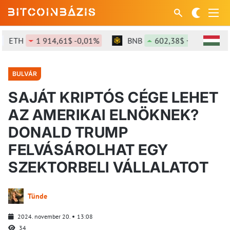
ETH
1 914,61$ -0,01%
BNB
602,38$ +0,21%
BULVÁR
SAJÁT KRIPTÓS CÉGE LEHET
AZ AMERIKAI ELNÖKNEK?
DONALD TRUMP
FELVÁSÁROLHAT EGY
SZEKTORBELI VÁLLALATOT
Tünde
2024. november 20.
13:08
34