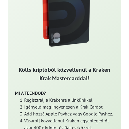
Költs kriptóból közvetlenül a Kraken
Krak Mastercarddal!
MI A TEENDŐD?
Regisztrálj a Krakenre a linkünkkel.
Igényeld meg ingyenesen a Krak Cardot.
Add hozzá Apple Payhez vagy Google Payhez.
Vásárolj közvetlenül Kraken egyenlegedről
akár 400+ kripto- és fiat eszközzel.