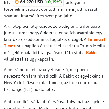
64 920 USD
(+0,19%)
BTC
árfolyama
történelmi csúcsot döntött, ami nem jött rosszul
számára imázsépítés szempontjából.
A kriptopiaci rally közepette pedig arra a döntésre
jutott Trump, hogy érdemes lenne felvásárolnia egy
kriptokereskedelemmel foglalkozó céget. A
Financial
Times
brit napilap értesülései szerint a Trump Media
már „előrehaladott tárgyalásokat” folytat a
Bakkt
vállalattal az ügy kapcsán.
A beszámoló két, az ügyet ismerő, meg nem
nevezett forrásra hivatkozik. A Bakkt-ot egyébként a
New York-i tőzsde tulajdonosa, az Intercontinental
Exchange (ICE) hozta létre.
A hír mindkét vállalat részvényárfolyamát az egekbe
repítette. A Trump Media, amely a Truth Social