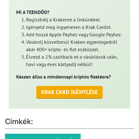
MI A TEENDŐD?
Regisztrálj a Krakenre a linkünkkel.
Igényeld meg ingyenesen a Krak Cardot.
Add hozzá Apple Payhez vagy Google Payhez.
Vásárolj közvetlenül Kraken egyenlegedről
akár 400+ kripto- és fiat eszközzel.
Élvezd a 2% cashback-et a vásárlások után,
havi vagy éves kártyadíj nélkül!
Készen állsz a mindennapi kriptós fizetésre?
KRAK CARD IGÉNYLÉSE
Címkék: