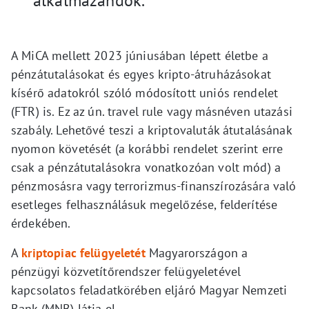
alkalmazandók.
A MiCA mellett 2023 júniusában lépett életbe a
pénzátutalásokat és egyes kripto-átruházásokat
kísérő adatokról szóló módosított uniós rendelet
(FTR) is. Ez az ún. travel rule vagy másnéven utazási
szabály. Lehetővé teszi a kriptovaluták átutalásának
nyomon követését (a korábbi rendelet szerint erre
csak a pénzátutalásokra vonatkozóan volt mód) a
pénzmosásra vagy terrorizmus-finanszírozására való
esetleges felhasználásuk megelőzése, felderítése
érdekében.
A
kriptopiac felügyeletét
Magyarországon a
pénzügyi közvetítőrendszer felügyeletével
kapcsolatos feladatkörében eljáró Magyar Nemzeti
Bank (MNB) látja el.