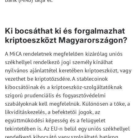
Ki bocsáthat ki és forgalmazhat
kriptoeszközt Magyarországon?
A MiCA rendeletnek megfelelően kizárólag uniós
székhellyel rendelkező jogi személy kínálhat
nyilvános ajánlattétel keretében kriptoeszközt, vagy
vezethet be kriptotőzsdére. A stablecoinok
kibocsátóinak és a kriptoeszköz-szolgáltatóknak
szigorú prudenciális és fogyasztóvédelmi
szabályoknak kell megfelelnük. Különösen a tőke, a
likviditáskezelés, a befektetői jogok, az
együttműködési képesség és a felügyelet
tekintetében is. Az EU-n belül egy uniós székhellyel
rendelkező kibocsátó vagy szolgáltató határon