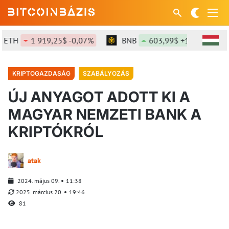
TH
1 919,25$ -0,07%
BNB
603,99$ +1,48%
S
KRIPTOGAZDASÁG
SZABÁLYOZÁS
ÚJ ANYAGOT ADOTT KI A
MAGYAR NEMZETI BANK A
KRIPTÓKRÓL
atak
2024. május 09.
11:38
2025. március 20.
19:46
81