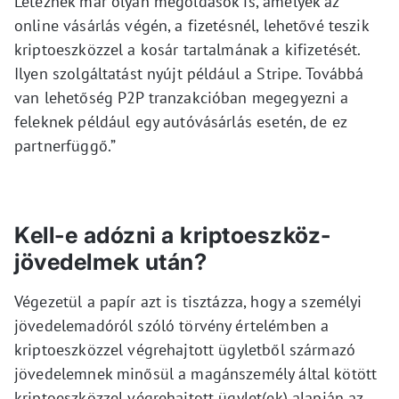
Léteznek már olyan megoldások is, amelyek az
online vásárlás végén, a fizetésnél, lehetővé teszik
kriptoeszközzel a kosár tartalmának a kifizetését.
Ilyen szolgáltatást nyújt például a Stripe. Továbbá
van lehetőség P2P tranzakcióban megegyezni a
feleknek például egy autóvásárlás esetén, de ez
partnerfüggő.”
Kell-e adózni a kriptoeszköz-
jövedelmek után?
Végezetül a papír azt is tisztázza, hogy a személyi
jövedelemadóról szóló törvény értelémben a
kriptoeszközzel végrehajtott ügyletből származó
jövedelemnek minősül a magánszemély által kötött
kriptoeszközzel végrehajtott ügylet(ek) alapján az