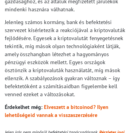
gazdasághoz, és az általuk megfizetett járulékok
mindenki hasznára válhatnak.
Jelenleg számos kormány, bank és befektetési
szervezet kísérletezik a reakciójával a kriptovaluták
fejlődésére. Egyesek a kriptovalutát fenyegetésnek
tekintik, míg mások olyan technológiaként látják,
amely összhangban létezhet a hagyományos
pénzügyi eszközök mellett. Egyes országok
ösztönzik a kriptovaluták használatát, míg mások
ellenzik. A szabályozások gyakran változnak – így
befektetőként a számításaidban figyelembe kell
venned ezeket a változásokat.
Érdekelhet még:
Elveszett a bitcoinod? Ilyen
lehetőségeid vannak a visszaszerzésére
Jelen írás nem minősül befektetési tanácsadásnak.
Részletes jogi