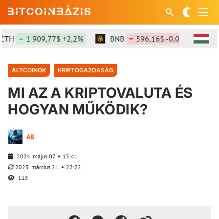
H
1 909,77$ +2,2%
BNB
596,16$ -0,05%
SOL
ALTCOINOK
KRIPTOGAZDASÁG
MI AZ A KRIPTOVALUTA ÉS
HOGYAN MŰKÖDIK?
AB
2024. május 07.
15:41
2025. március 21.
22:22
115