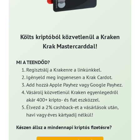
Költs kriptóból közvetlenül a Kraken
Krak Mastercarddal!
MI A TEENDŐD?
Regisztrálj a Krakenre a linkünkkel.
Igényeld meg ingyenesen a Krak Cardot.
Add hozzá Apple Payhez vagy Google Payhez.
Vásárolj közvetlenül Kraken egyenlegedről
akár 400+ kripto- és fiat eszközzel.
Élvezd a 2% cashback-et a vásárlások után,
havi vagy éves kártyadíj nélkül!
Készen állsz a mindennapi kriptós fizetésre?