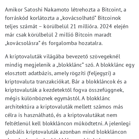
Amikor Satoshi Nakamoto létrehozta a Bitcoint, a
forráskód korlátozta a „kovácsolható” Bitcoinok
teljes számát – körülbelül 21 millióra. 2024 elején
már csak körülbelül 2 millió Bitcoin maradt
„kovácsolásra” és forgalomba hozatalra.
A kriptovaluták világába bevezető szövegeknél
mindig megjelenik a „blokklánc” szó. A blokklánc egy
elosztott adatbázis, amely rögzíti (feljegyzi) a
kriptovaluta tranzakciókat. Bár a blokkláncok és a
kriptovaluták a kezdetektől fogva összefüggnek,
mégis különböznek egymástól. A blokklánc
architektúra a kriptovaluták mellett számos más
célra is használható, és a kriptovalutákat nem
feltétlenül kell blokkláncon működtetni. A jelenlegi
globális kriptovaluták azonban mind blokkláncon