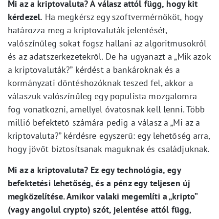
Mi az a kriptovaluta? A válasz attól függ, hogy kit
kérdezel.
Ha megkérsz egy szoftvermérnököt, hogy
határozza meg a kriptovaluták jelentését,
valószínűleg sokat fogsz hallani az algoritmusokról
és az adatszerkezetekről. De ha ugyanazt a „Mik azok
a kriptovaluták?” kérdést a bankároknak és a
kormányzati döntéshozóknak teszed fel, akkor a
válaszuk valószínűleg egy populista mozgalomra
fog vonatkozni, amellyel óvatosnak kell lenni. Több
millió befektető számára pedig a válasz a „Mi az a
kriptovaluta?” kérdésre egyszerű: egy lehetőség arra,
hogy jövőt biztosítsanak maguknak és családjuknak.
Mi az a kriptovaluta? Ez egy technológia, egy
befektetési lehetőség, és a pénz egy teljesen új
megközelítése. Amikor valaki megemlíti a „kripto”
(vagy angolul crypto) szót, jelentése attól függ,