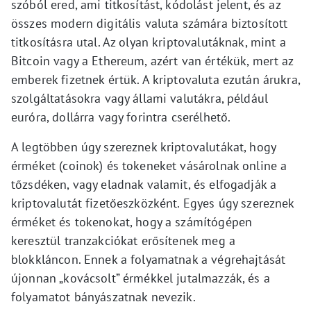
szóból ered, ami titkosítást, kódolást jelent, és az
összes modern digitális valuta számára biztosított
titkosításra utal. Az olyan kriptovalutáknak, mint a
Bitcoin vagy a Ethereum, azért van értékük, mert az
emberek fizetnek értük. A kriptovaluta ezután árukra,
szolgáltatásokra vagy állami valutákra, például
euróra, dollárra vagy forintra cserélhető.
A legtöbben úgy szereznek kriptovalutákat, hogy
érméket (coinok) és tokeneket vásárolnak online a
tőzsdéken, vagy eladnak valamit, és elfogadják a
kriptovalutát fizetőeszközként. Egyes úgy szereznek
érméket és tokenokat, hogy a számítógépen
keresztül tranzakciókat erősítenek meg a
blokkláncon. Ennek a folyamatnak a végrehajtását
újonnan „kovácsolt” érmékkel jutalmazzák, és a
folyamatot bányászatnak nevezik.