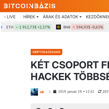
LIVE
HÍREK
ÁRAK ÉS ADATOK
KEZDŐKNE
TH
1 912,73$ +2,37%
BNB
594,93$ -0,63%
KRIPTOGAZDASÁG
KÉT CSOPORT F
HACKEK TÖBBS
2019. január 29.
12:32
2025
AB