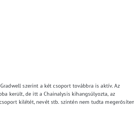
radwell szerint a két csoport továbbra is aktív. Az
pba került, de itt a Chainalysis kihangsúlyozta, az
oport kilétét, nevét stb. szintén nem tudta megerősíten