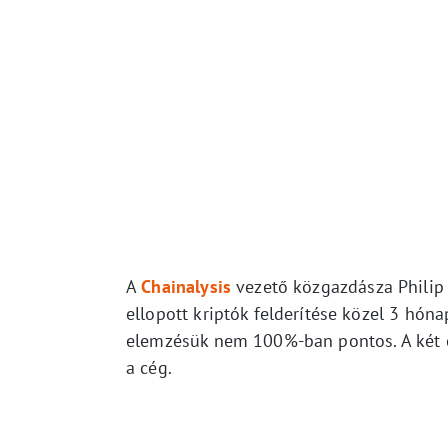
A
Chainalysis
vezető közgazdásza Philip G
ellopott kriptók felderítése közel 3 hóna
elemzésük nem 100%-ban pontos. A két cs
a cég.