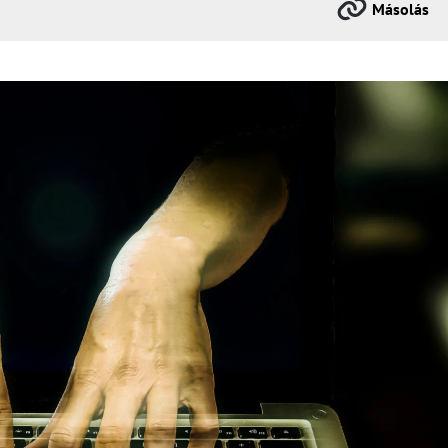
Másolás