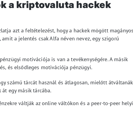
k a kriptovaluta hackek
atja azt a feltételezést, hogy a hackek mögött magányo
, amit a jelentés csak Alfa néven nevez, egy szigorú
 pénzügyi motivációja is van a tevékenységére. A másik
és, és elsődleges motivációja pénzügyi.
gy számú tárcát használ és átlagosan, mielőtt átváltanák
k át egy másik tárcába.
énzekre váltják az online váltókon és a peer-to-peer helyi