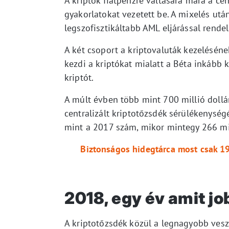
A kriptók fiatpénzre váltására mára a ce
gyakorlatokat vezetett be. A mixelés utá
legszofisztikáltabb AML eljárással rendel
A két csoport a kriptovaluták kezelésének
kezdi a kriptókat mialatt a Béta inkább k
kriptót.
A múlt évben több mint 700 millió dollár
centralizált kriptotőzsdék sérülékenysé
mint a 2017 szám, mikor mintegy 266 mil
Biztonságos hidegtárca most csak 19
2018, egy év amit jo
A kriptotőzsdék közül a legnagyobb ves