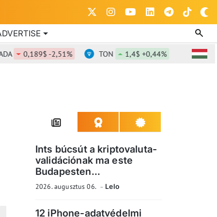
ADVERTISE
0,189$ -2,51%
TON
1,4$ +0,44%
DOT
0,83
Ints búcsút a kriptovaluta-
validációnak ma este
Budapesten...
2026. augusztus 06.
Lelo
12 iPhone-adatvédelmi