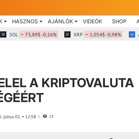
K
HASZNOS
AJÁNLÓK
VIDEÓK
SHOP
SOL
73,89$ -0,16%
XRP
1,054$ -0,98%
ADA
ELEL A KRIPTOVALUTA
ÉGÉÉRT
. július 01.
12:58
23