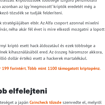
ntralizált kriptotőzsdék többsége szigorú pénzmosási
n azonban az így ‘megmosott’ kriptók eredetét még a
kező tőzsdék se tudják felderíteni.
 stratégiájában eltér. Az Alfa csoport azonnal mixelni
ivár, néha akár fél évet is mire elkezdi mozgatni a lopott
nyi kriptó esett hack áldozatául és ezek többsége a
gének kihasználásából ered. Az összeg háromszor akkora,
lió dollár értékű esett a hackerek martalékául.
 199 forintért. Több mint 1100 támogatott kriptopénz.
bb elfelejteni
zteséget a japán
Coincheck tőzsde
szenvedte el, melyről