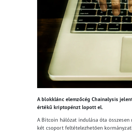
A blokklánc elemzőcég Chainalysis jelenté
értékű kriptopénzt lopott el.
A Bitcoin hálózat indulása óta összesen 
két csoport feltételezhetően kormányzat