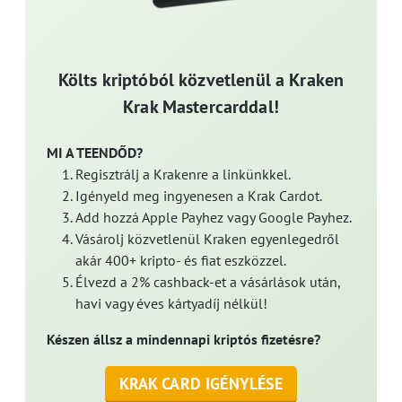
Költs kriptóból közvetlenül a Kraken
Krak Mastercarddal!
MI A TEENDŐD?
Regisztrálj a Krakenre a linkünkkel.
Igényeld meg ingyenesen a Krak Cardot.
Add hozzá Apple Payhez vagy Google Payhez.
Vásárolj közvetlenül Kraken egyenlegedről
akár 400+ kripto- és fiat eszközzel.
Élvezd a 2% cashback-et a vásárlások után,
havi vagy éves kártyadíj nélkül!
Készen állsz a mindennapi kriptós fizetésre?
KRAK CARD IGÉNYLÉSE