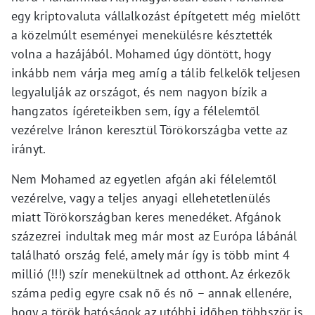
egy kriptovaluta vállalkozást építgetett még mielőtt
a közelmúlt eseményei menekülésre késztették
volna a hazájából. Mohamed úgy döntött, hogy
inkább nem várja meg amíg a tálib felkelők teljesen
legyalulják az országot, és nem nagyon bízik a
hangzatos ígéreteikben sem, így a félelemtől
vezérelve Iránon keresztül Törökországba vette az
irányt.
Nem Mohamed az egyetlen afgán aki félelemtől
vezérelve, vagy a teljes anyagi ellehetetlenülés
miatt Törökországban keres menedéket. Afgánok
százezrei indultak meg már most az Európa lábánál
található ország felé, amely már így is több mint 4
millió (!!!) szír menekültnek ad otthont. Az érkezők
száma pedig egyre csak nő és nő – annak ellenére,
hogy a török hatóságok az utóbbi időben többször is