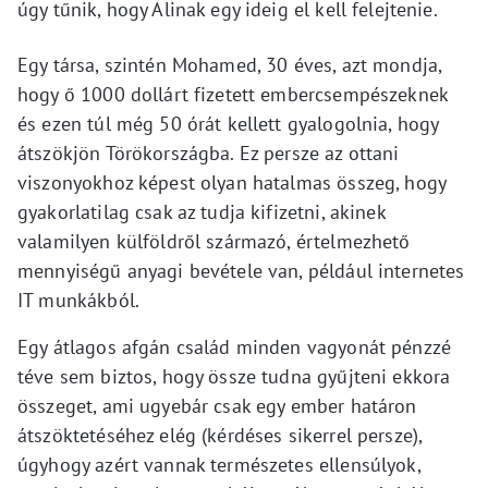
úgy tűnik, hogy Alinak egy ideig el kell felejtenie.
Egy társa, szintén Mohamed, 30 éves, azt mondja,
hogy ő 1000 dollárt fizetett embercsempészeknek
és ezen túl még 50 órát kellett gyalogolnia, hogy
átszökjön Törökországba. Ez persze az ottani
viszonyokhoz képest olyan hatalmas összeg, hogy
gyakorlatilag csak az tudja kifizetni, akinek
valamilyen külföldről származó, értelmezhető
mennyiségű anyagi bevétele van, például internetes
IT munkákból.
Egy átlagos afgán család minden vagyonát pénzzé
téve sem biztos, hogy össze tudna gyűjteni ekkora
összeget, ami ugyebár csak egy ember határon
átszöktetéséhez elég (kérdéses sikerrel persze),
úgyhogy azért vannak természetes ellensúlyok,