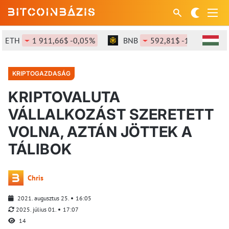
ETH
1 911,66$ -0,05%
BNB
592,81$ -1,21%
KRIPTOGAZDASÁG
KRIPTOVALUTA
VÁLLALKOZÁST SZERETETT
VOLNA, AZTÁN JÖTTEK A
TÁLIBOK
Chris
2021. augusztus 25.
16:05
2025. július 01.
17:07
14