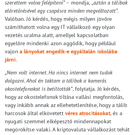
szerettem volna felépíteni”
– mondja,
„aztán a tálibok
előretörésével egy csapásra minden megváltozott”
.
Valóban. Jó kérdés, hogy mégis milyen jövőre
számíthatott volna egy IT vállalkozó egy olyan
vezetés uralma alatt, amellyel kapcsolatban
egyelőre mindenki azon aggódik, hogy például
vajon
a lányokat engedik-e egyáltalán iskolába
járni.
„Nem volt internet. Ha nincs internet nem tudok
dolgozni. Ahol én laktam a tálibok a kamerás
okostelefonokat is betiltották”
, folytatja. Jó kérdés,
hogy az okostelefonok tiltása vallási megfontolás,
vagy inkább annak az ellehetetlenítése, hogy a tálib
harcosok által elkövetett
véres atrocitásokat
, és a
nyugati szemmel elképesztő mindennapokat
megörökítse valaki. A kriptovaluta vállalkozást tehát