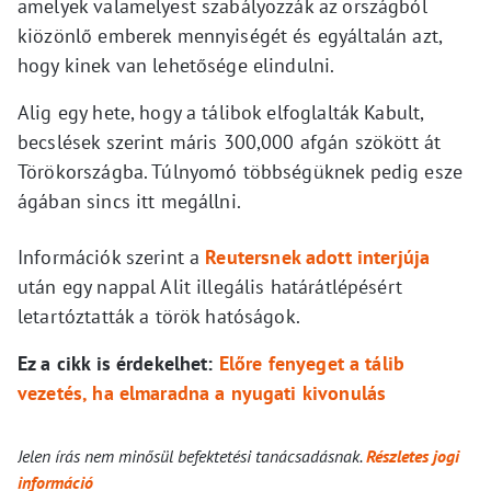
amelyek valamelyest szabályozzák az országból
kiözönlő emberek mennyiségét és egyáltalán azt,
hogy kinek van lehetősége elindulni.
Alig egy hete, hogy a tálibok elfoglalták Kabult,
becslések szerint máris 300,000 afgán szökött át
Törökországba. Túlnyomó többségüknek pedig esze
ágában sincs itt megállni.
Információk szerint a
Reutersnek adott interjúja
után egy nappal Alit illegális határátlépésért
letartóztatták a török hatóságok.
Ez a cikk is érdekelhet:
Előre fenyeget a tálib
vezetés, ha elmaradna a nyugati kivonulás
Jelen írás nem minősül befektetési tanácsadásnak.
Részletes jogi
információ