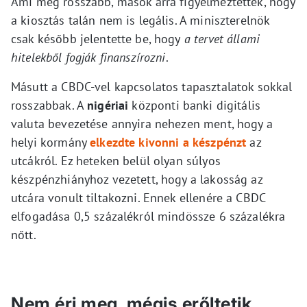
Ami még rosszabb, mások arra figyelmeztettek, hogy
a kiosztás talán nem is legális. A miniszterelnök
csak később jelentette be, hogy
a tervet állami
hitelekből fogják finanszírozni
.
Másutt a CBDC-vel kapcsolatos tapasztalatok sokkal
rosszabbak. A
nigériai
központi banki digitális
valuta bevezetése annyira nehezen ment, hogy a
helyi kormány
elkezdte kivonni a készpénzt
az
utcákról. Ez heteken belül olyan súlyos
készpénzhiányhoz vezetett, hogy a lakosság az
utcára vonult tiltakozni. Ennek ellenére a CBDC
elfogadása 0,5 százalékról mindössze 6 százalékra
nőtt.
Nem éri meg, mégis erőltetik