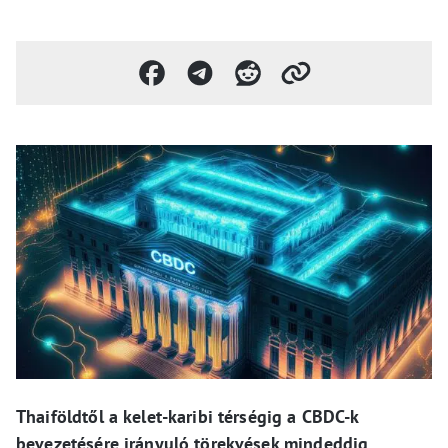
Thaiföldtől a kelet-karibi térségig a CBDC-k
bevezetésére irányuló törekvések mindeddig