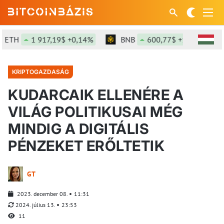
TH
1 917,19$ +0,14%
BNB
600,77$ +1,45%
KRIPTOGAZDASÁG
KUDARCAIK ELLENÉRE A
VILÁG POLITIKUSAI MÉG
MINDIG A DIGITÁLIS
PÉNZEKET ERŐLTETIK
GT
2023. december 08.
11:31
2024. július 13.
23:53
11