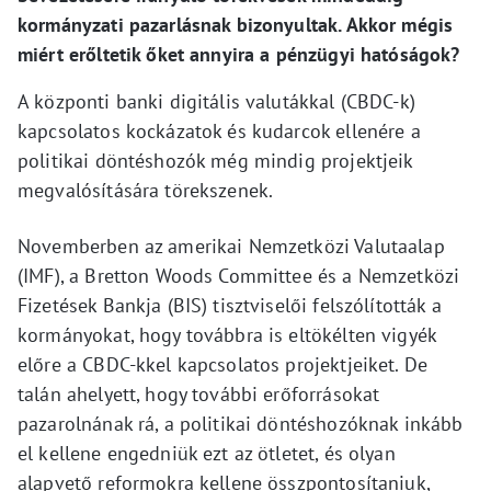
kormányzati pazarlásnak bizonyultak. Akkor mégis
miért erőltetik őket annyira a pénzügyi hatóságok?
A központi banki digitális valutákkal (CBDC-k)
kapcsolatos kockázatok és kudarcok ellenére a
politikai döntéshozók még mindig projektjeik
megvalósítására törekszenek.
Novemberben az amerikai Nemzetközi Valutaalap
(IMF), a Bretton Woods Committee és a Nemzetközi
Fizetések Bankja (BIS) tisztviselői felszólították a
kormányokat, hogy továbbra is eltökélten vigyék
előre a CBDC-kkel kapcsolatos projektjeiket. De
talán ahelyett, hogy további erőforrásokat
pazarolnának rá, a politikai döntéshozóknak inkább
el kellene engedniük ezt az ötletet, és olyan
alapvető reformokra kellene összpontosítaniuk,