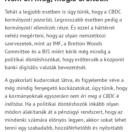
Tehát a legjobb esetben is úgy tűnik, hogy a CBDC
kormányzati pazarlás
. Legrosszabb esetben pedig
a
kormányzati ellenőrzés része
. És ezzel a háttérrel
nehéz megérteni, hogy az olyan nemzetközi
szervezetek, mint az IMF, a Bretton Woods
Committee és a BIS miért kérik még mindig a
politikai döntéshozókat, hogy erőltessék a központi
banki digitális valuták bevezetését.
A gyakorlati kudarcokat látva, és figyelembe véve a
még mindig fenyegető kockázatokat, úgy tűnik, hogy
a kormányoknak
egyszerűen nem éri meg a CBDC-k
indítása
. Ha a politikai döntéshozók inkább olyan
módon alakítanák át a pénzügyi rendszert, hogy az
mindenki számára előnyös legyen, akkor sokat lehet
tenni egy szabadabb, hozzáférhetőbb és nyitottabb