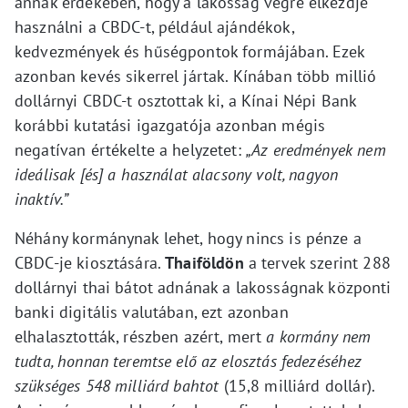
annak érdekében, hogy a lakosság végre elkezdje
használni a CBDC-t, például ajándékok,
kedvezmények és hűségpontok formájában. Ezek
azonban kevés sikerrel jártak. Kínában több millió
dollárnyi CBDC-t osztottak ki, a Kínai Népi Bank
korábbi kutatási igazgatója azonban mégis
negatívan értékelte a helyzetet:
„Az eredmények nem
ideálisak [és] a használat alacsony volt, nagyon
inaktív.”
Néhány kormánynak lehet, hogy nincs is pénze a
CBDC-je kiosztására.
Thaiföldön
a tervek szerint 288
dollárnyi thai bátot adnának a lakosságnak központi
banki digitális valutában, ezt azonban
elhalasztották, részben azért, mert
a kormány nem
tudta, honnan teremtse elő az elosztás fedezéséhez
szükséges 548 milliárd bahtot
(15,8 milliárd dollár).