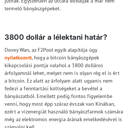
jutnak. Egyszerűen az utcára dobálják a már nem
termelő bányászgépeket.
3800 dollár a lélektani határ?
Dovey Wan, az F2Pool egyik alapítója úgy
nyilatkozott
, hogy a bitcoin bányászgépek
kikapcsolási pontja valahol a 3800 dolláros
árfolyamnál lehet, melyet nem is olyan rég el is ért
a bitcoin. Ez alatt az árfolyam alatt ugyanis nem
fedezi a fenntartási költségeket a bevétel a
bányászatból. Emellett pedig fontos figyelembe
venni, hogy most épp száraz évszak van Kínában,
ezért a vízenergiát használó bányászfarmok számára
még az elektromos energia árának emelkedésével is
számolni kell.