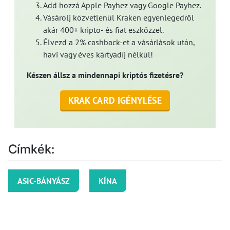
Add hozzá Apple Payhez vagy Google Payhez.
Vásárolj közvetlenül Kraken egyenlegedről
akár 400+ kripto- és fiat eszközzel.
Élvezd a 2% cashback-et a vásárlások után,
havi vagy éves kártyadíj nélkül!
Készen állsz a mindennapi kriptós fizetésre?
KRAK CARD IGÉNYLÉSE
Címkék:
ASIC-BÁNYÁSZ
KÍNA