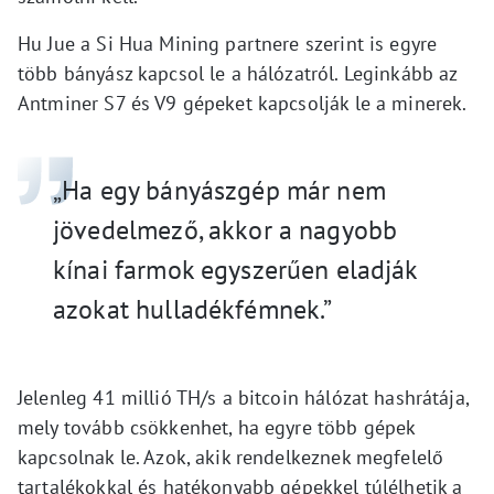
Hu Jue a Si Hua Mining partnere szerint is egyre
több bányász kapcsol le a hálózatról. Leginkább az
Antminer S7 és V9 gépeket kapcsolják le a minerek.
„Ha egy bányászgép már nem
jövedelmező, akkor a nagyobb
kínai farmok egyszerűen eladják
azokat hulladékfémnek.”
Jelenleg 41 millió TH/s a bitcoin hálózat hashrátája,
mely tovább csökkenhet, ha egyre több gépek
kapcsolnak le. Azok, akik rendelkeznek megfelelő
tartalékokkal és hatékonyabb gépekkel túlélhetik a