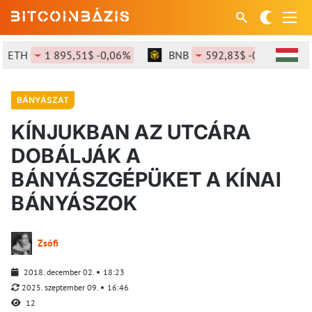
ETH
1 895,51$ -0,06%
BNB
592,83$ -0,17%
BÁNYÁSZAT
KÍNJUKBAN AZ UTCÁRA
DOBÁLJÁK A
BÁNYÁSZGÉPÜKET A KÍNAI
BÁNYÁSZOK
Zsófi
2018. december 02.
18:23
2025. szeptember 09.
16:46
12