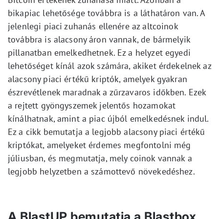
bikapiac lehetősége továbbra is a láthatáron van. A
jelenlegi piaci zuhanás ellenére az altcoinok
továbbra is alacsony áron vannak, de bármelyik
pillanatban emelkedhetnek. Ez a helyzet egyedi
lehetőséget kínál azok számára, akiket érdekelnek az
alacsony piaci értékű kriptók, amelyek gyakran
észrevétlenek maradnak a zűrzavaros időkben. Ezek
a rejtett gyöngyszemek jelentős hozamokat
kínálhatnak, amint a piac újból emelkedésnek indul.
Ez a cikk bemutatja a legjobb alacsony piaci értékű
kriptókat, amelyeket érdemes megfontolni még
júliusban, és megmutatja, mely coinok vannak a
legjobb helyzetben a számottevő növekedéshez.
A BlastUP bemutatja a Blastbox