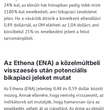
24%-kal, az elmúlt hat hónapban pedig több mint
1180%-kal emelkedett, ami bikapiaci lendületet
jelez. Ha a vásárlók áttörik a következő ellenállást
0,89 dollárnál, az OM elérheti az 1,04 dollárt, ami
körülbelül 25%-os emelkedést jelent a felső
tartományából.
Az Ethena (ENA) a közelmúltbeli
visszaesés után potenciális
bikapiaci jeleket mutat
Az Ethena (ENA) jelenleg 0,48 és 0,59 dollár között
mozog. Annak ellenére, hogy nemrég visszaesett, az
indikátorok azt mutatják, hogy hamarosan újra az
emelkedés veheti át az irányítást. Az érme az elmúlt