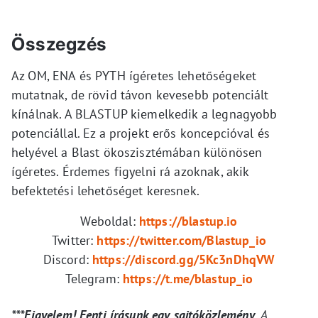
Összegzés
Az OM, ENA és PYTH ígéretes lehetőségeket
mutatnak, de rövid távon kevesebb potenciált
kínálnak. A BLASTUP kiemelkedik a legnagyobb
potenciállal. Ez a projekt erős koncepcióval és
helyével a Blast ökoszisztémában különösen
ígéretes. Érdemes figyelni rá azoknak, akik
befektetési lehetőséget keresnek.
Weboldal:
https://blastup.io
Twitter:
https://twitter.com/Blastup_io
Discord:
https://discord.gg/5Kc3nDhqVW
Telegram:
https://t.me/blastup_io
***Figyelem! Fenti írásunk egy sajtóközlemény.
A