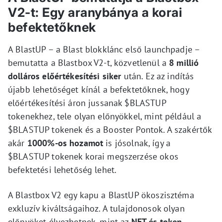
V2-t: Egy aranybánya a korai
befektetőknek
A BlastUP – a Blast blokklánc első launchpadje –
bemutatta a Blastbox V2-t, közvetlenül a
8 millió
dolláros előértékesítési siker
után. Ez az indítás
újabb lehetőséget kínál a befektetőknek, hogy
előértékesítési áron jussanak $BLASTUP
tokenekhez, tele olyan előnyökkel, mint például a
$BLASTUP tokenek és a Booster Pontok. A szakértők
akár
1000%-os hozamot
is jósolnak, így a
$BLASTUP tokenek korai megszerzése okos
befektetési lehetőség lehet.
A Blastbox V2 egy kapu a BlastUP ökoszisztéma
exkluzív kiváltságaihoz. A tulajdonosok olyan
előnyöket élvezhetnek, mint az
NFT és token