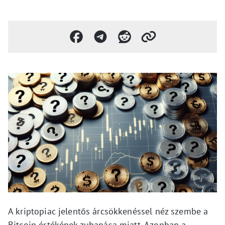
A kriptopiac jelentős árcsökkenéssel néz szembe a
Bitcoin értékének zuhanása miatt. Azonban a