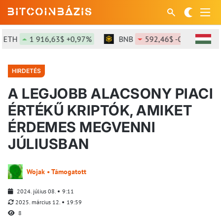
TH
1 916,63$ +0,97%
BNB
592,46$ -0,15%
HIRDETÉS
A LEGJOBB ALACSONY PIACI
ÉRTÉKŰ KRIPTÓK, AMIKET
ÉRDEMES MEGVENNI
JÚLIUSBAN
Wojak • Támogatott
2024. július 08.
9:11
2025. március 12.
19:59
8