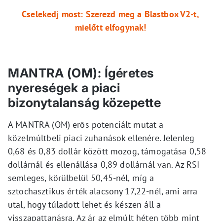
Cselekedj most: Szerezd meg a Blastbox V2-t,
mielőtt elfogynak!
MANTRA (OM): Ígéretes
nyereségek a piaci
bizonytalanság közepette
A MANTRA (OM) erős potenciált mutat a
közelmúltbeli piaci zuhanások ellenére. Jelenleg
0,68 és 0,83 dollár között mozog, támogatása 0,58
dollárnál és ellenállása 0,89 dollárnál van. Az RSI
semleges, körülbelül 50,45-nél, míg a
sztochasztikus érték alacsony 17,22-nél, ami arra
utal, hogy túladott lehet és készen áll a
visszapattanásra. Az ár az elmúlt héten több mint