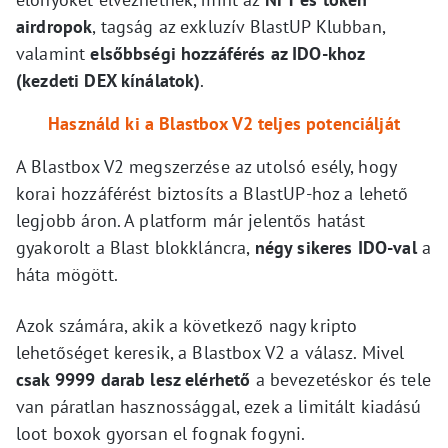
airdropok
, tagság az exkluzív BlastUP Klubban,
valamint
elsőbbségi hozzáférés az IDO-khoz
(kezdeti DEX kínálatok)
.
Használd ki a Blastbox V2 teljes potenciálját
A Blastbox V2 megszerzése az utolsó esély, hogy
korai hozzáférést biztosíts a BlastUP-hoz a lehető
legjobb áron. A platform már jelentős hatást
gyakorolt a Blast blokkláncra,
négy sikeres IDO-val
a
háta mögött.
Azok számára, akik a következő nagy kripto
lehetőséget keresik, a Blastbox V2 a válasz. Mivel
csak 9999 darab lesz elérhető
a bevezetéskor és tele
van páratlan hasznossággal, ezek a limitált kiadású
loot boxok gyorsan el fognak fogyni.