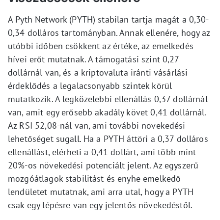
A Pyth Network (PYTH) stabilan tartja magát a 0,30-
0,34 dolláros tartományban. Annak ellenére, hogy az
utóbbi időben csökkent az értéke, az emelkedés
hívei erőt mutatnak. A támogatási szint 0,27
dollárnál van, és a kriptovaluta iránti vásárlási
érdeklődés a legalacsonyabb szintek körül
mutatkozik. A legközelebbi ellenállás 0,37 dollárnál
van, amit egy erősebb akadály követ 0,41 dollárnál.
Az RSI 52,08-nál van, ami további növekedési
lehetőséget sugall. Ha a PYTH áttöri a 0,37 dolláros
ellenállást, elérheti a 0,41 dollárt, ami több mint
20%-os növekedési potenciált jelent. Az egyszerű
mozgóátlagok stabilitást és enyhe emelkedő
lendületet mutatnak, ami arra utal, hogy a PYTH
csak egy lépésre van egy jelentős növekedéstől.