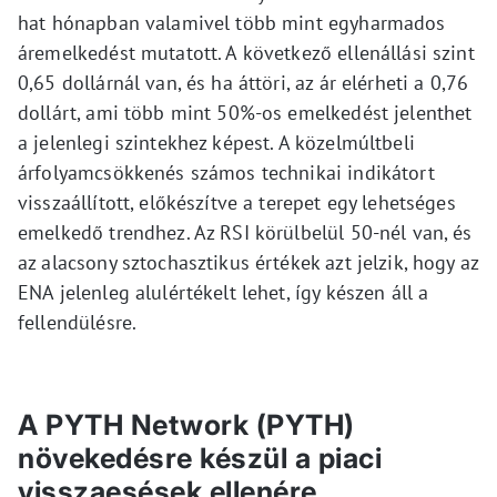
hat hónapban valamivel több mint egyharmados
áremelkedést mutatott. A következő ellenállási szint
0,65 dollárnál van, és ha áttöri, az ár elérheti a 0,76
dollárt, ami több mint 50%-os emelkedést jelenthet
a jelenlegi szintekhez képest. A közelmúltbeli
árfolyamcsökkenés számos technikai indikátort
visszaállított, előkészítve a terepet egy lehetséges
emelkedő trendhez. Az RSI körülbelül 50-nél van, és
az alacsony sztochasztikus értékek azt jelzik, hogy az
ENA jelenleg alulértékelt lehet, így készen áll a
fellendülésre.
A PYTH Network (PYTH)
növekedésre készül a piaci
visszaesések ellenére