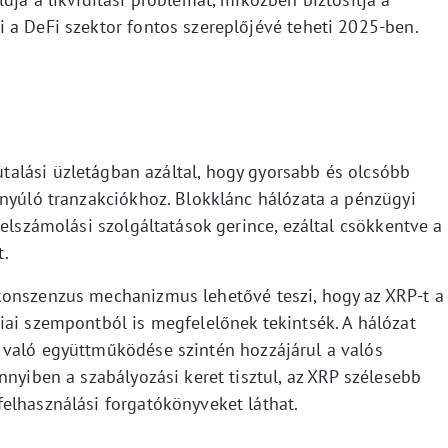
 a DeFi szektor fontos szereplőjévé teheti 2025-ben.
 utalási üzletágban azáltal, hogy gyorsabb és olcsóbb
tnyúló tranzakciókhoz. Blokklánc hálózata a pénzügyi
 elszámolási szolgáltatások gerince, ezáltal csökkentve a
t.
konszenzus mechanizmus lehetővé teszi, hogy az XRP-t a
iai szempontból is megfelelőnek tekintsék. A hálózat
 való együttműködése szintén hozzájárul a valós
nnyiben a szabályozási keret tisztul, az XRP szélesebb
elhasználási forgatókönyveket láthat.