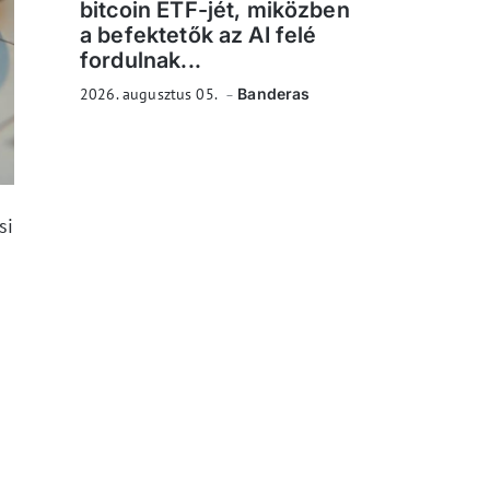
bitcoin ETF-jét, miközben
a befektetők az AI felé
fordulnak...
2026. augusztus 05.
Banderas
si