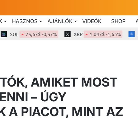
K
HASZNOS
AJÁNLÓK
VIDEÓK
SHOP
SOL
73,67$ -0,37%
XRP
1,047$ -1,65%
ADA
PTÓK, AMIKET MOST
NNI – ÚGY
 A PIACOT, MINT AZ