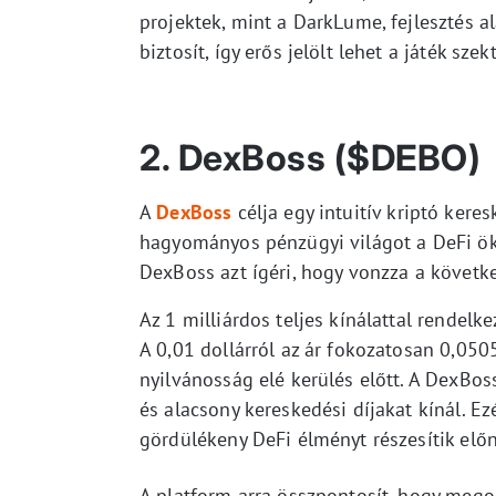
projektek, mint a DarkLume, fejlesztés a
biztosít, így erős jelölt lehet a játék sz
2. DexBoss ($DEBO)
A
DexBoss
célja egy intuitív kriptó kere
hagyományos pénzügyi világot a DeFi öko
DexBoss azt ígéri, hogy vonzza a követk
Az 1 milliárdos teljes kínálattal rendel
A 0,01 dollárról az ár fokozatosan 0,050
nyilvánosság elé kerülés előtt. A DexBos
és alacsony kereskedési díjakat kínál. Ez
gördülékeny DeFi élményt részesítik elő
A platform arra összpontosít, hogy megol