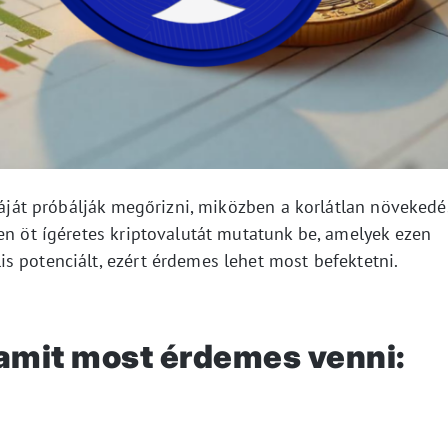
fiáját próbálják megőrizni, miközben a korlátlan növekedé
en öt ígéretes kriptovalutát mutatunk be, amelyek ezen
s potenciált, ezért érdemes lehet most befektetni.
, amit most érdemes venni: