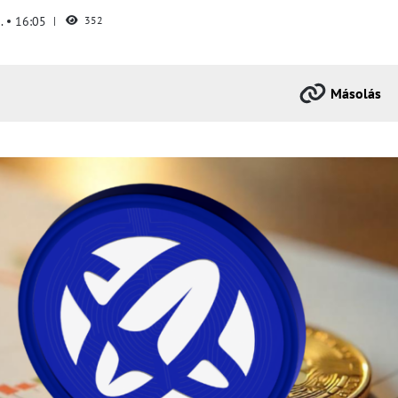
1.
16:05
352
Másolás