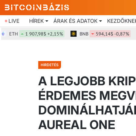
LIVE
HÍREK
ÁRAK ÉS ADATOK
KEZDŐKNE
TH
1 907,98$ +2,15%
BNB
594,14$ -0,87%
HIRDETÉS
A LEGJOBB KRI
ÉRDEMES MEGVE
DOMINÁLHATJÁK
AUREAL ONE