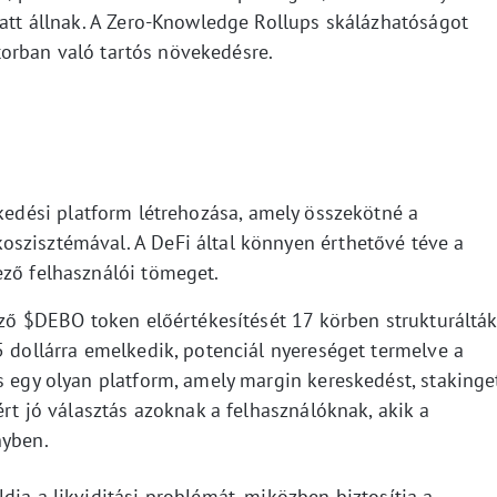
latt állnak. A Zero-Knowledge Rollups skálázhatóságot
ektorban való tartós növekedésre.
skedési platform létrehozása, amely összekötné a
szisztémával. A DeFi által könnyen érthetővé téve a
ező felhasználói tömeget.
kező $DEBO token előértékesítését 17 körben strukturálták
5 dollárra emelkedik, potenciál nyereséget termelve a
s egy olyan platform, amely margin kereskedést, stakinge
ért jó választás azoknak a felhasználóknak, akik a
nyben.
dja a likviditási problémát, miközben biztosítja a