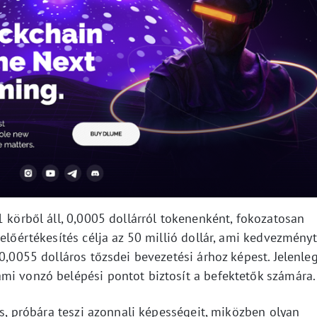
1 körből áll, 0,0005 dollárról tokenenként, fokozatosan
 előértékesítés célja az 50 millió dollár, ami kedvezményt
 0,0055 dolláros tőzsdei bevezetési árhoz képest. Jelenle
mi vonzó belépési pontot biztosít a befektetők számára.
es, próbára teszi azonnali képességeit, miközben olyan