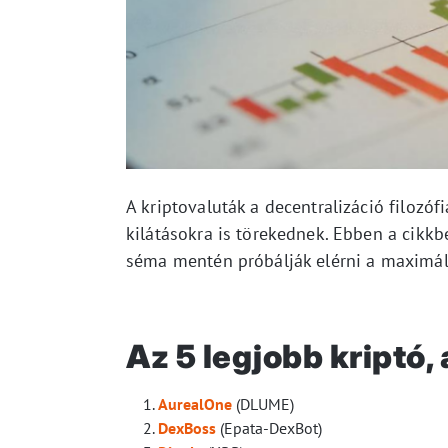
A kriptovaluták a decentralizáció filozó
kilátásokra is törekednek. Ebben a cikkb
séma mentén próbálják elérni a maximáli
Az 5 legjobb kriptó
AurealOne
(DLUME)
DexBoss
(Epata-DexBot)