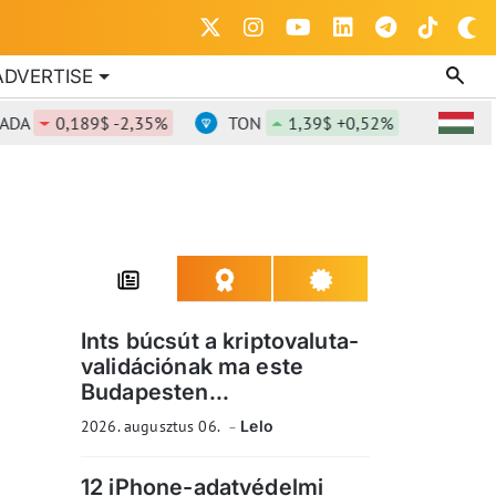
ADVERTISE
0,189$ -2,35%
TON
1,39$ +0,52%
DOT
0,8
Ints búcsút a kriptovaluta-
validációnak ma este
Budapesten...
2026. augusztus 06.
Lelo
12 iPhone-adatvédelmi