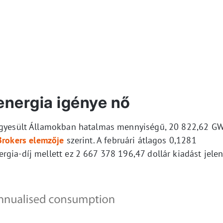
energia igénye nő
 Egyesült Államokban hatalmas mennyiségű, 20 822,62 G
Brokers elemzője
szerint. A februári átlagos 0,1281
gia-díj mellett ez 2 667 378 196,47 dollár kiadást jelen