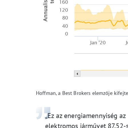
Hoffman, a Best Brokers elemzője kifejt
„Ez az energiamennyiség az
elektromos járművet 87,52-s