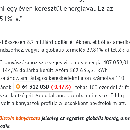
ni egy éven keresztül energiával. Ez az
,51%-a.”
i összesen 8,2 milliárd dollár értékben, ebből az amerik
dszerhez, vagyis a globális termelés 37,84%-át tették ki
 BTC bányászásához szükséges villamos energia 407 059,01
52 144,26 dollárba került. Azóta 862 635,55 kWh
szatához, ami átlagos kereskedelmi áron számolva 110
64 312 USD
(-0,47%)
amának
tehát 100 ezer dollár fö
szat költségeit. Aggodalomra azonban nincs ok. Eddig
volt a bányászok profitja a lecsökkent bevételek miatt.
Bitcoin bányászata
jelenleg az egyetlen globális iparág, ame
ödik.