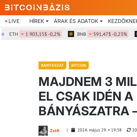
LIVE
HÍREK
ÁRAK ÉS ADATOK
KEZDŐKNE
ETH
1 903,15$ -0,2%
BNB
591,47$ -0,23%
S
BÁNYÁSZAT
BITCOIN
MAJDNEM 3 MIL
EL CSAK IDÉN A
BÁNYÁSZATRA –
2024. május 29.
19:38
20
Zsófi