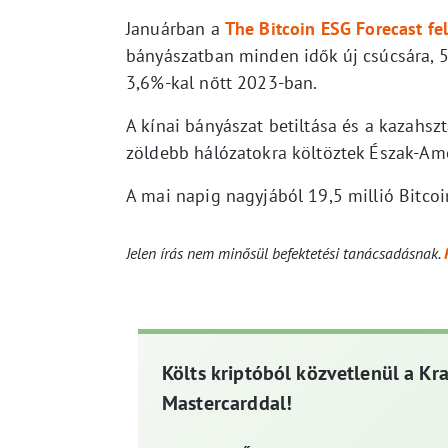
Januárban a
The Bitcoin ESG Forecast fe
bányászatban minden idők új csúcsára, 
3,6%-kal nőtt 2023-ban.
A kínai bányászat betiltása és a kazahsz
zöldebb hálózatokra költöztek Észak-Am
A mai napig nagyjából 19,5 millió Bitcoi
Jelen írás nem minősül befektetési tanácsadásnak.
Költs kriptóból közvetlenül a Kr
Mastercarddal!