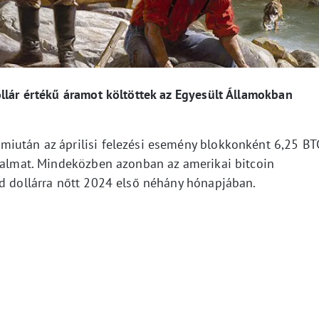
ollár értékű áramot költöttek az Egyesült Államokban
iután az áprilisi felezési esemény blokkonként 6,25 BT
utalmat. Mindeközben azonban az amerikai bitcoin
rd dollárra nőtt 2024 első néhány hónapjában.