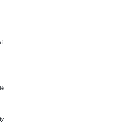
ai
.
lé
ly