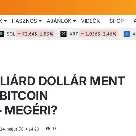
K
HASZNOS
AJÁNLÓK
VIDEÓK
SHOP
OL
72,64$ -1,83%
XRP
1,036$ -2,46%
ADA
LIÁRD DOLLÁR MENT
 BITCOIN
 MEGÉRI?
24. május 30.
14:20
36