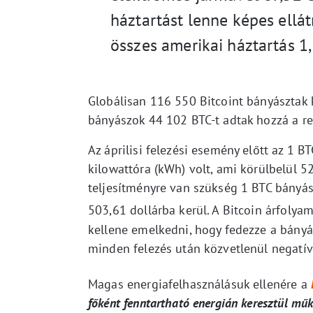
háztartást lenne képes ellát
összes amerikai háztartás 1
Globálisan 116 550 Bitcoint bányásztak k
bányászok 44 102 BTC-t adtak hozzá a ren
Az áprilisi felezési esemény előtt az 1
kilowattóra (kWh) volt, ami körülbelül 
teljesítményre van szükség 1 BTC bányá
503,61 dollárba kerül. A Bitcoin árfoly
kellene emelkedni, hogy fedezze a bányá
minden felezés után közvetlenül negatív 
Magas energiafelhasználásuk ellenére a
főként fenntartható energián keresztül műk