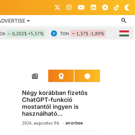
ADVERTISE
0,202$ +5,37%
TON
1,37$ -1,89%
DOT
0,82
Négy korábban fizetős
ChatGPT-funkció
mostantól ingyen is
használható...
2026. augusztus 06.
anorbee