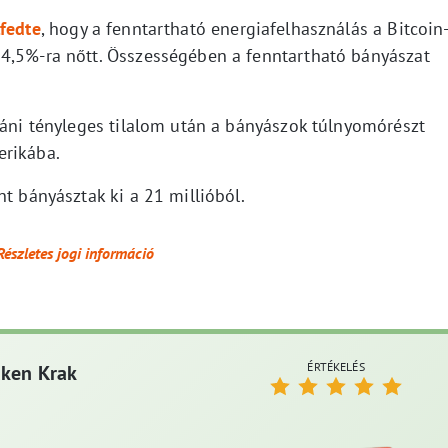
lfedte
, hogy a fenntartható energiafelhasználás a Bitcoin
54,5%-ra nőtt. Összességében a fenntartható bányászat
táni tényleges tilalom után a bányászok túlnyomórészt
erikába.
nt bányásztak ki a 21 millióból.
Részletes jogi információ
ÉRTÉKELÉS
aken Krak