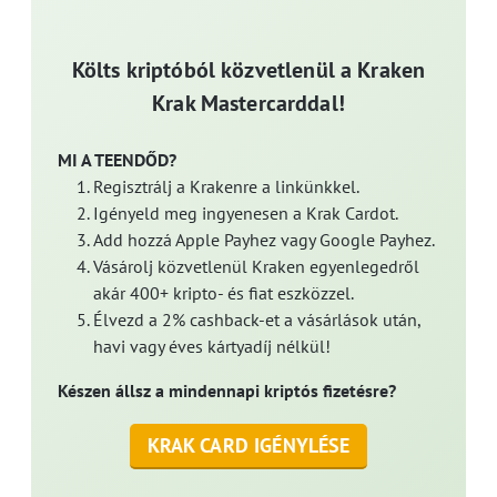
Költs kriptóból közvetlenül a Kraken
Krak Mastercarddal!
MI A TEENDŐD?
Regisztrálj a Krakenre a linkünkkel.
Igényeld meg ingyenesen a Krak Cardot.
Add hozzá Apple Payhez vagy Google Payhez.
Vásárolj közvetlenül Kraken egyenlegedről
akár 400+ kripto- és fiat eszközzel.
Élvezd a 2% cashback-et a vásárlások után,
havi vagy éves kártyadíj nélkül!
Készen állsz a mindennapi kriptós fizetésre?
KRAK CARD IGÉNYLÉSE