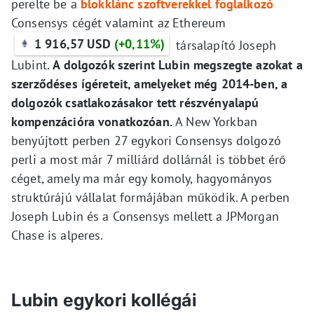
perelte be a
blokklánc szoftverekkel foglalkozó
Consensys cégét valamint az Ethereum
1 916,57 USD
(+0,11%)
társalapító Joseph
Lubint.
A dolgozók szerint Lubin megszegte azokat a
szerződéses ígéreteit, amelyeket még 2014-ben, a
dolgozók csatlakozásakor tett részvényalapú
kompenzációra vonatkozóan.
A New Yorkban
benyújtott perben 27 egykori Consensys dolgozó
perli a most már 7 milliárd dollárnál is többet érő
céget, amely ma már egy komoly, hagyományos
struktúrájú vállalat formájában működik. A perben
Joseph Lubin és a Consensys mellett a JPMorgan
Chase is alperes.
Lubin egykori kollégái