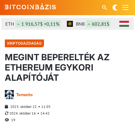
ETH
1 916,57$ +0,11%
BNB
602,81$ +0,3%
KRIPTOGAZDASÁG
MEGINT BEPERELTÉK AZ
ETHEREUM EGYKORI
ALAPÍTÓJÁT
Tomasito
2023. október 22.
11:05
2024. október 16.
14:42
19