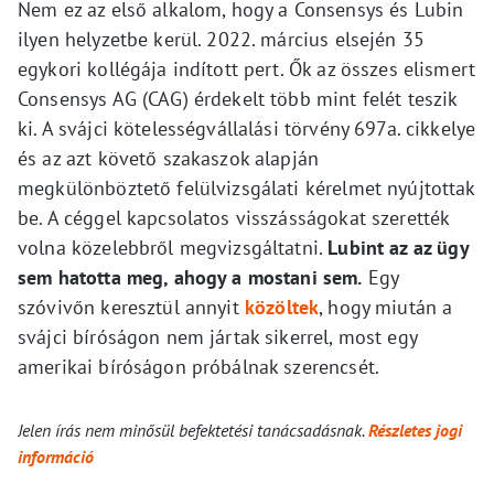
Nem ez az első alkalom, hogy a Consensys és Lubin
ilyen helyzetbe kerül. 2022. március elsején 35
egykori kollégája indított pert. Ők az összes elismert
Consensys AG (CAG) érdekelt több mint felét teszik
ki. A svájci kötelességvállalási törvény 697a. cikkelye
és az azt követő szakaszok alapján
megkülönböztető felülvizsgálati kérelmet nyújtottak
be. A céggel kapcsolatos visszásságokat szerették
volna közelebbről megvizsgáltatni.
Lubint az az ügy
sem hatotta meg, ahogy a mostani sem.
Egy
szóvivőn keresztül annyit
közöltek
, hogy miután a
svájci bíróságon nem jártak sikerrel, most egy
amerikai bíróságon próbálnak szerencsét.
Jelen írás nem minősül befektetési tanácsadásnak.
Részletes jogi
információ