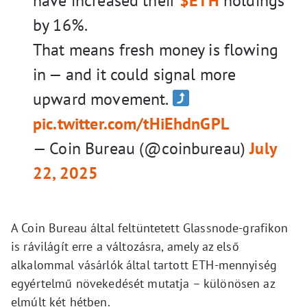
have increased their
$ETH
holdings
by 16%.
That means fresh money is flowing
in — and it could signal more
upward movement.
pic.twitter.com/tHiEhdnGPL
— Coin Bureau (@coinbureau)
July
22, 2025
A Coin Bureau által feltüntetett Glassnode-grafikon
is rávilágít erre a változásra, amely az első
alkalommal vásárlók által tartott ETH-mennyiség
egyértelmű növekedését mutatja – különösen az
elmúlt két hétben.