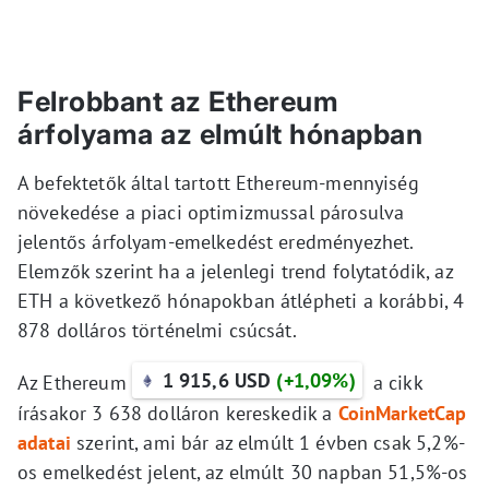
Felrobbant az Ethereum
árfolyama az elmúlt hónapban
A befektetők által tartott Ethereum-mennyiség
növekedése a piaci optimizmussal párosulva
jelentős árfolyam-emelkedést eredményezhet.
Elemzők szerint ha a jelenlegi trend folytatódik, az
ETH a következő hónapokban átlépheti a korábbi, 4
878 dolláros történelmi csúcsát.
1 915,6 USD
(+1,09%)
Az Ethereum
a cikk
írásakor 3 638 dolláron kereskedik a
CoinMarketCap
adatai
szerint, ami bár az elmúlt 1 évben csak 5,2%-
os emelkedést jelent, az elmúlt 30 napban 51,5%-os