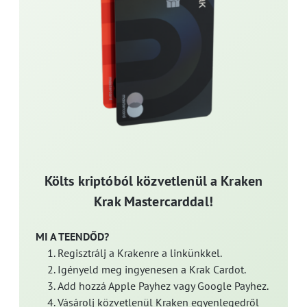
Költs kriptóból közvetlenül a Kraken
Krak Mastercarddal!
MI A TEENDŐD?
Regisztrálj a Krakenre a linkünkkel.
Igényeld meg ingyenesen a Krak Cardot.
Add hozzá Apple Payhez vagy Google Payhez.
Vásárolj közvetlenül Kraken egyenlegedről