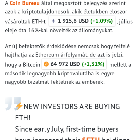
A
Coin Bureau
által megosztott bejegyzés szerint
azok a kriptotulajdonosok, akik életükben először
1 915,6 USD
(+1,09%)
vásároltak ETH-t
, július
eleje óta 16%-kal növelték az állományukat.
Az új befektetők érdeklődése nemcsak hogy felfelé
hajthatja az Ethereum árfolyamát, de azt is jelzi,
64 972 USD
(+1,31%)
hogy a Bitcoin
mellett a
második legnagyobb kriptovalutába is egyre
nagyobb bizalmat fektetnek az emberek.
NEW INVESTORS ARE BUYING
ETH!
Since early July, first-time buyers