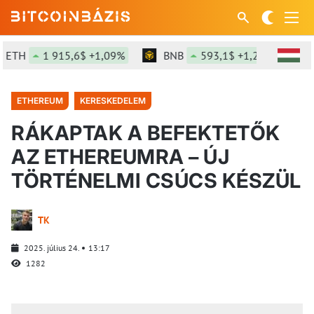
ETH
1 915,6$ +1,09%
BNB
593,1$ +1,21%
S
ETHEREUM
KERESKEDELEM
RÁKAPTAK A BEFEKTETŐK
AZ ETHEREUMRA – ÚJ
TÖRTÉNELMI CSÚCS KÉSZÜL
TK
2025. július 24.
13:17
1282