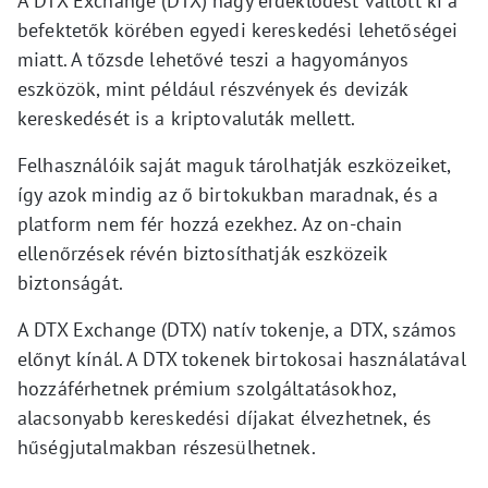
A DTX Exchange (DTX) nagy érdeklődést váltott ki a
befektetők körében egyedi kereskedési lehetőségei
miatt. A tőzsde lehetővé teszi a hagyományos
eszközök, mint például részvények és devizák
kereskedését is a kriptovaluták mellett.
Felhasználóik saját maguk tárolhatják eszközeiket,
így azok mindig az ő birtokukban maradnak, és a
platform nem fér hozzá ezekhez. Az on-chain
ellenőrzések révén biztosíthatják eszközeik
biztonságát.
A DTX Exchange (DTX) natív tokenje, a DTX, számos
előnyt kínál. A DTX tokenek birtokosai használatával
hozzáférhetnek prémium szolgáltatásokhoz,
alacsonyabb kereskedési díjakat élvezhetnek, és
hűségjutalmakban részesülhetnek.