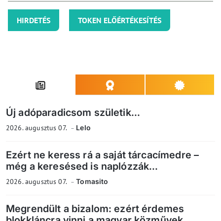
HIRDETÉS
TOKEN ELŐÉRTÉKESÍTÉS
Új adóparadicsom születik...
2026. augusztus 07.
Lelo
Ezért ne keress rá a saját tárcacímedre –
még a keresésed is naplózzák...
2026. augusztus 07.
Tomasito
Megrendült a bizalom: ezért érdemes
blokkláncra vinni a magyar közművek