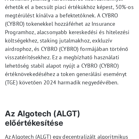
érhetők el a becsült piaci értékükhöz képest, 50%-os
megtérülést kínálva a befektetőknek. A CYBRO
(CYBRO) tokenekkel hozzáférhet az Insurance
Programhoz, alacsonyabb kereskedési és hitelezési
költségekhez, staking jutalmakhoz, exkluzív
airdrophoz, és CYBRO (CYBRO) formájában történő
visszatérítésekhez. Ez a megbízható használati
lehetőség stabil alapot nyújt a CYBRO (CYBRO)
értéknövekedéséhez a token generálási eseményt
(TGE) követően 2024 harmadik negyedévében.
Az Algotech (ALGT)
előértékesítése
Az Algotech (ALGT) egy decentralizált algoritmikus