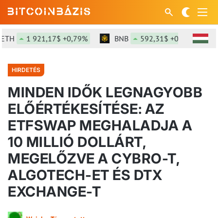
1 921,17$ +0,79%
BNB
592,31$ +0,07%
SO
HIRDETÉS
MINDEN IDŐK LEGNAGYOBB
ELŐÉRTÉKESÍTÉSE: AZ
ETFSWAP MEGHALADJA A
10 MILLIÓ DOLLÁRT,
MEGELŐZVE A CYBRO-T,
ALGOTECH-ET ÉS DTX
EXCHANGE-T