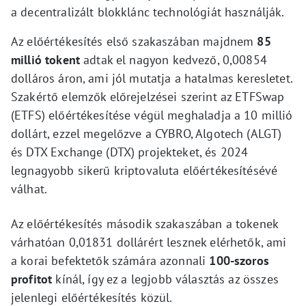
a decentralizált blokklánc technológiát használják.
Az előértékesítés első szakaszában majdnem
85
millió tokent
adtak el nagyon kedvező, 0,00854
dolláros áron, ami jól mutatja a hatalmas keresletet.
Szakértő elemzők előrejelzései szerint az ETFSwap
(ETFS) előértékesítése végül meghaladja a 10 millió
dollárt, ezzel megelőzve a CYBRO, Algotech (ALGT)
és DTX Exchange (DTX) projekteket, és 2024
legnagyobb sikerű kriptovaluta előértékesítésévé
válhat.
Az előértékesítés második szakaszában a tokenek
várhatóan 0,01831 dollárért lesznek elérhetők, ami
a korai befektetők számára azonnali
100-szoros
profitot
kínál, így ez a legjobb választás az összes
jelenlegi előértékesítés közül.