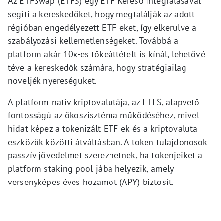
Az ETFSwap (ETFS) egy ETF Kereső integrálásával
segíti a kereskedőket, hogy megtalálják az adott
régióban engedélyezett ETF-eket, így elkerülve a
szabályozási kellemetlenségeket. Továbbá a
platform akár 10x-es tőkeáttételt is kínál, lehetővé
téve a kereskedők számára, hogy stratégiailag
növeljék nyereségüket.
A platform natív kriptovalutája, az ETFS, alapvető
fontosságú az ökoszisztéma működéséhez, mivel
hidat képez a tokenizált ETF-ek és a kriptovaluta
eszközök közötti átváltásban. A token tulajdonosok
passzív jövedelmet szerezhetnek, ha tokenjeiket a
platform staking pool-jába helyezik, amely
versenyképes éves hozamot (APY) biztosít.