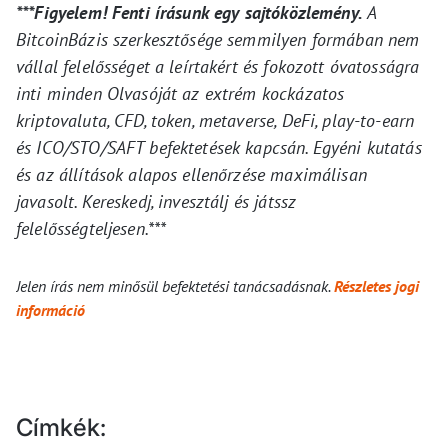
***Figyelem! Fenti írásunk egy sajtóközlemény.
A
BitcoinBázis szerkesztősége semmilyen formában nem
vállal felelősséget a leírtakért és fokozott óvatosságra
inti minden Olvasóját az extrém kockázatos
kriptovaluta, CFD, token, metaverse, DeFi, play-to-earn
és ICO/STO/SAFT befektetések kapcsán. Egyéni kutatás
és az állítások alapos ellenőrzése maximálisan
javasolt. Kereskedj, invesztálj és játssz
felelősségteljesen.***
Jelen írás nem minősül befektetési tanácsadásnak.
Részletes jogi
információ
Címkék: