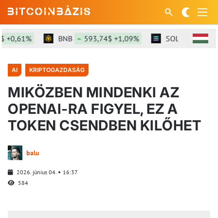
+0,61%
BNB
593,74$ +1,09%
SOL
74,65$ +2
AI
KRIPTOGAZDASÁG
MIKÖZBEN MINDENKI AZ
OPENAI-RA FIGYEL, EZ A
TOKEN CSENDBEN KILŐHET
balu
2026. június 04.
16:37
584