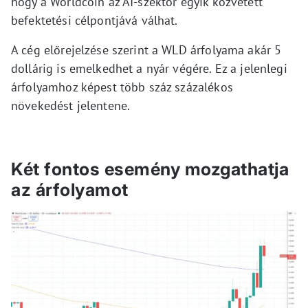
hogy a Worldcoin az AI-szektor egyik közvetett
befektetési célpontjává válhat.
A cég előrejelzése szerint a WLD árfolyama akár 5
dollárig is emelkedhet a nyár végére. Ez a jelenlegi
árfolyamhoz képest több száz százalékos
növekedést jelentene.
Két fontos esemény mozgathatja
az árfolyamot