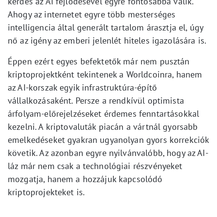
kérdés az AI fejlődésével egyre fontosabbá válik.
Ahogy az internetet egyre több mesterséges
intelligencia által generált tartalom árasztja el, úgy
nő az igény az emberi jelenlét hiteles igazolására is.
Éppen ezért egyes befektetők már nem pusztán
kriptoprojektként tekintenek a Worldcoinra, hanem
az AI-korszak egyik infrastruktúra-építő
vállalkozásaként. Persze a rendkívül optimista
árfolyam-előrejelzéseket érdemes fenntartásokkal
kezelni. A kriptovaluták piacán a vártnál gyorsabb
emelkedéseket gyakran ugyanolyan gyors korrekciók
követik. Az azonban egyre nyilvánvalóbb, hogy az AI-
láz már nem csak a technológiai részvényeket
mozgatja, hanem a hozzájuk kapcsolódó
kriptoprojekteket is.