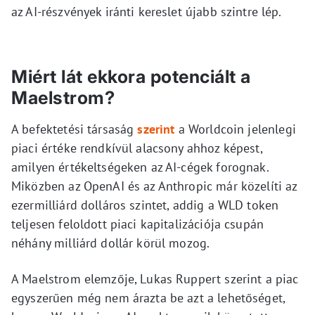
az AI-részvények iránti kereslet újabb szintre lép.
Miért lát ekkora potenciált a
Maelstrom?
A befektetési társaság
szerint
a Worldcoin jelenlegi
piaci értéke rendkívül alacsony ahhoz képest,
amilyen értékeltségeken az AI-cégek forognak.
Miközben az OpenAI és az Anthropic már közelíti az
ezermilliárd dolláros szintet, addig a WLD token
teljesen feloldott piaci kapitalizációja csupán
néhány milliárd dollár körül mozog.
A Maelstrom elemzője, Lukas Ruppert szerint a piac
egyszerűen még nem árazta be azt a lehetőséget,