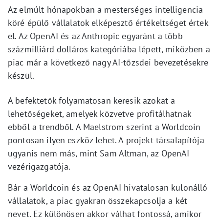
Az elmúlt hónapokban a mesterséges intelligencia
köré épülő vállalatok elképesztő értékeltséget értek
el. Az OpenAI és az Anthropic egyaránt a több
százmilliárd dolláros kategóriába lépett, miközben a
piac már a következő nagy AI-tőzsdei bevezetésekre
készül.
A befektetők folyamatosan keresik azokat a
lehetőségeket, amelyek közvetve profitálhatnak
ebből a trendből. A Maelstrom szerint a Worldcoin
pontosan ilyen eszköz lehet. A projekt társalapítója
ugyanis nem más, mint Sam Altman, az OpenAI
vezérigazgatója.
Bár a Worldcoin és az OpenAI hivatalosan különálló
vállalatok, a piac gyakran összekapcsolja a két
nevet. Ez különösen akkor válhat fontossá, amikor