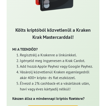
Költs kriptóból közvetlenül a Kraken
Krak Mastercarddal!
MI A TEENDŐD?
Regisztrálj a Krakenre a linkünkkel.
Igényeld meg ingyenesen a Krak Cardot.
Add hozzá Apple Payhez vagy Google Payhez.
Vásárolj közvetlenül Kraken egyenlegedről
akár 400+ kripto- és fiat eszközzel.
Élvezd a 2% cashback-et a vásárlások után,
havi vagy éves kártyadíj nélkül!
Készen állsz a mindennapi kriptós fizetésre?