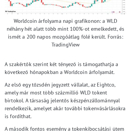
Worldcoin árfolyama napi grafikonon: a WLD
néhány hét alatt több mint 100%-ot emelkedett, és
ismét a 200 napos mozgóátlag fölé került. Forrás:
TradingView
A szakértők szerint két tényező is támogathatja a
következő hónapokban a Worldcoin árfolyamát.
Az első egy tőzsdén jegyzett vállalat, az Eightco,
amely már most több százmillió WLD tokent
birtokol. A társaság jelentős készpénzállománnyal
rendelkezik, amelyet akár további tokenvásárlásokra
is fordíthat.
A második fontos esemény a tokenkibocsátási ütem