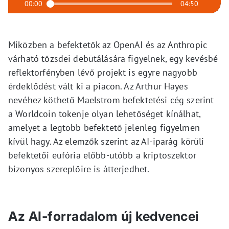
00:00
04:50
Miközben a befektetők az OpenAI és az Anthropic
várható tőzsdei debütálására figyelnek, egy kevésbé
reflektorfényben lévő projekt is egyre nagyobb
érdeklődést vált ki a piacon. Az Arthur Hayes
nevéhez köthető Maelstrom befektetési cég szerint
a Worldcoin tokenje olyan lehetőséget kínálhat,
amelyet a legtöbb befektető jelenleg figyelmen
kívül hagy. Az elemzők szerint az AI-iparág körüli
befektetői eufória előbb-utóbb a kriptoszektor
bizonyos szereplőire is átterjedhet.
Az AI-forradalom új kedvencei