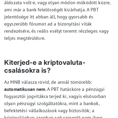
áldozata volt-e, vagy olyan módon működött közre,
ami már a bank felelősségét kizárhatja. A PBT
jelentősége itt abban áll, hogy gyorsabb és
egyszerűbb fórumot ad a bizonyítási viták
rendezésére, és reális esélyt teremt részleges vagy
teljes megtérülésre.
Kiterjed-e a kriptovaluta-
csalásokra is?
Az MNB válasza rövid, de annál tömörebb:
automatikusan nem
. A PBT hatásköre a pénzügyi
fogyasztói jogvitákra terjed ki, vagyis elsősorban
olyan pénzügyi szolgáltatókra, mint a bankok,
befektetési vállalkozások vagy biztosítók; a
kriptovilágban azonban sok szereplő nem ilyen