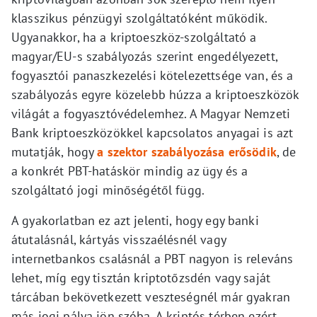
klasszikus pénzügyi szolgáltatóként működik.
Ugyanakkor, ha a kriptoeszköz-szolgáltató a
magyar/EU-s szabályozás szerint engedélyezett,
fogyasztói panaszkezelési kötelezettsége van, és a
szabályozás egyre közelebb húzza a kriptoeszközök
világát a fogyasztóvédelemhez. A Magyar Nemzeti
Bank kriptoeszközökkel kapcsolatos anyagai is azt
mutatják, hogy
a szektor szabályozása erősödik
, de
a konkrét PBT-hatáskör mindig az ügy és a
szolgáltató jogi minőségétől függ.
A gyakorlatban ez azt jelenti, hogy egy banki
átutalásnál, kártyás visszaélésnél vagy
internetbankos csalásnál a PBT nagyon is releváns
lehet, míg egy tisztán kriptotőzsdén vagy saját
tárcában bekövetkezett veszteségnél már gyakran
más jogi pálya jön szóba. A kriptós térben ezért