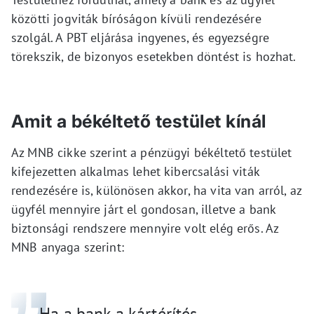
közötti jogviták bíróságon kívüli rendezésére
szolgál. A PBT eljárása ingyenes, és egyezségre
törekszik, de bizonyos esetekben döntést is hozhat.
Amit a békéltető testület kínál
Az MNB cikke szerint a pénzügyi békéltető testület
kifejezetten alkalmas lehet kibercsalási viták
rendezésére is, különösen akkor, ha vita van arról, az
ügyfél mennyire járt el gondosan, illetve a bank
biztonsági rendszere mennyire volt elég erős. Az
MNB anyaga szerint:
„Ha a bank a kártérítés