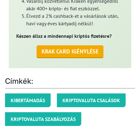
Vásárolj közvetlenül Kraken egyenlegedről
akár 400+ kripto- és fiat eszközzel.
Élvezd a 2% cashback-et a vásárlások után,
havi vagy éves kártyadíj nélkül!
Készen állsz a mindennapi kriptós fizetésre?
KRAK CARD IGÉNYLÉSE
Címkék:
KIBERTÁMADÁS
KRIPTOVALUTA CSALÁSOK
KRIPTOVALUTA SZABÁLYOZÁS