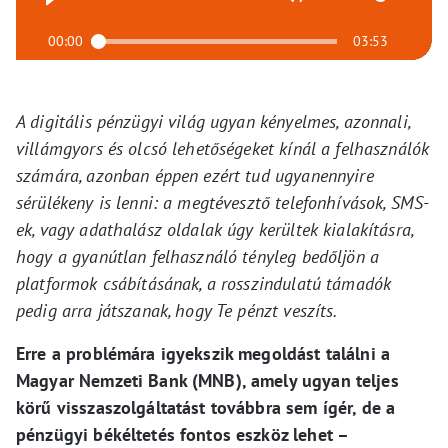
00:00
03:53
A digitális pénzügyi világ ugyan kényelmes, azonnali,
villámgyors és olcsó lehetőségeket kínál a felhasználók
számára, azonban éppen ezért tud ugyanennyire
sérülékeny is lenni: a megtévesztő telefonhívások, SMS-
ek, vagy adathalász oldalak úgy kerültek kialakításra,
hogy a gyanútlan felhasználó tényleg bedőljön a
platformok csábításának, a rosszindulatú támadók
pedig arra játszanak, hogy Te pénzt veszíts.
Erre a problémára igyekszik megoldást találni a
Magyar Nemzeti Bank (MNB), amely ugyan teljes
körű visszaszolgáltatást továbbra sem ígér, de a
pénzügyi békéltetés fontos eszköz lehet –