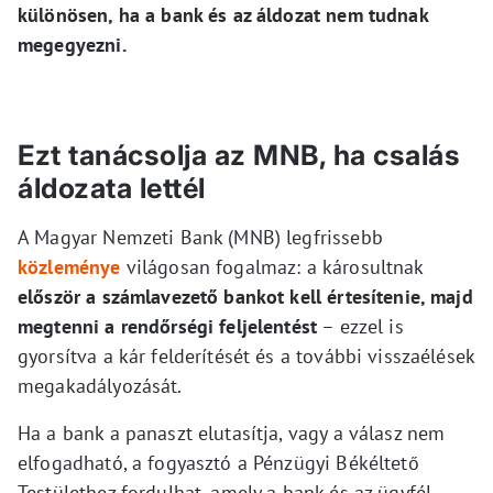
különösen, ha a bank és az áldozat nem tudnak
megegyezni.
Ezt tanácsolja az MNB, ha csalás
áldozata lettél
A Magyar Nemzeti Bank (MNB) legfrissebb
közleménye
világosan fogalmaz: a károsultnak
először a számlavezető bankot kell értesítenie, majd
megtenni a rendőrségi feljelentést
– ezzel is
gyorsítva a kár felderítését és a további visszaélések
megakadályozását.
Ha a bank a panaszt elutasítja, vagy a válasz nem
elfogadható, a fogyasztó a Pénzügyi Békéltető
Testülethez fordulhat, amely a bank és az ügyfél