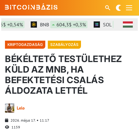
 +0,54%
BNB
604,3$ +0,3%
SOL
76,99$ +1,
KRIPTOGAZDASÁG
SZABÁLYOZÁS
BÉKÉLTETŐ TESTÜLETHEZ
KÜLD AZ MNB, HA
BEFEKTETÉSI CSALÁS
ÁLDOZATA LETTÉL
Lelo
2026. május 17.
11:17
1159