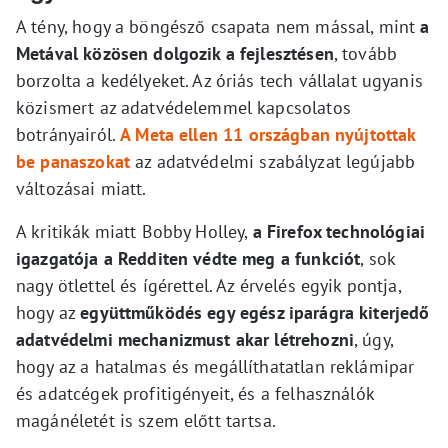
A tény, hogy a böngésző csapata nem mással, mint
a
Metával közösen dolgozik a fejlesztésen
, tovább
borzolta a kedélyeket. Az óriás tech vállalat ugyanis
közismert az adatvédelemmel kapcsolatos
botrányairól.
A Meta ellen 11 országban nyújtottak
be panaszokat
az adatvédelmi szabályzat legújabb
változásai miatt.
A kritikák miatt Bobby Holley,
a Firefox technológiai
igazgatója a Redditen védte meg a funkciót
, sok
nagy ötlettel és ígérettel. Az érvelés egyik pontja,
hogy az
együttműködés egy egész iparágra kiterjedő
adatvédelmi mechanizmust akar létrehozni
, úgy,
hogy az a hatalmas és megállíthatatlan reklámipar
és adatcégek profitigényeit, és a felhasználók
magánéletét is szem előtt tartsa.