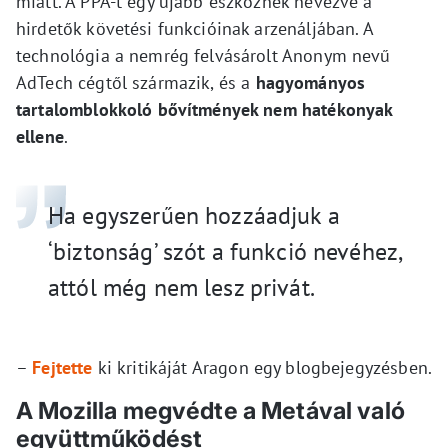
miatt. A PPA-t egy újabb eszköznek nevezve a
hirdetők követési funkcióinak arzenáljában. A
technológia a nemrég felvásárolt Anonym nevű
AdTech cégtől származik, és a
hagyományos
tartalomblokkoló bővítmények nem hatékonyak
ellene
.
Ha egyszerűen hozzáadjuk a
‘biztonság’ szót a funkció nevéhez,
attól még nem lesz privát.
–
Fejtette
ki kritikáját Aragon egy blogbejegyzésben.
A Mozilla megvédte a Metával való
együttműködést