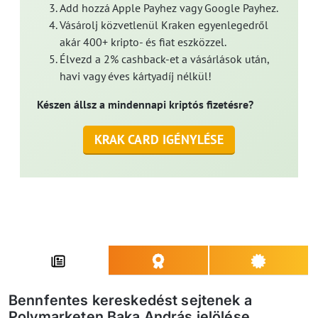
Add hozzá Apple Payhez vagy Google Payhez.
Vásárolj közvetlenül Kraken egyenlegedről
akár 400+ kripto- és fiat eszközzel.
Élvezd a 2% cashback-et a vásárlások után,
havi vagy éves kártyadíj nélkül!
Készen állsz a mindennapi kriptós fizetésre?
KRAK CARD IGÉNYLÉSE
Bennfentes kereskedést sejtenek a
Polymarketen Baka András jelölése