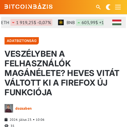
TH
1 919,25$ -0,07%
BNB
603,99$ +1,48%
S
ADATBIZTONSÁG
VESZÉLYBEN A
FELHASZNÁLÓK
MAGÁNÉLETE? HEVES VITÁT
VÁLTOTT KI A FIREFOX ÚJ
FUNKCIÓJA
dozsaben
2024. július 23.
10:06
35