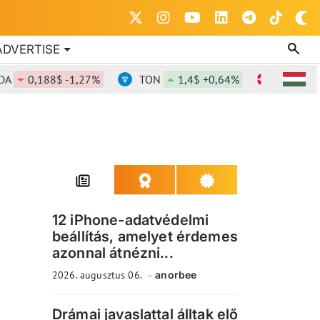
ADVERTISE
0,188$ -1,27%
TON
1,4$ +0,64%
DOT
0,835
12 iPhone-adatvédelmi
beállítás, amelyet érdemes
azonnal átnézni...
2026. augusztus 06.
anorbee
Drámai javaslattal álltak elő