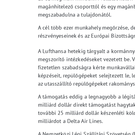
magánhitelező csoporttól és egy magánb
megszabadulna a tulajdonától.
A cél több ezer munkahely megőrzése, de
részvényeseinek és az Európai Bizottságn
A Lufthansa hetekig tárgyalt a kormánny
megszorító intézkedéseket vezetett be. 
fizetetlen szabadságra kérte munkavállal
képzéseit, repülőgépeket selejtezett le, l
az utasszállító repülőgépeket rakományszá
A támogatás eddig a legnagyobb a légitár
milliárd dollár direkt támogatást hagyta
további 25 milliárd dollár készenléti kölc
milliárdot a Delta Air Lines.
A Nemzetközi Légi Szállítási Szövetség (