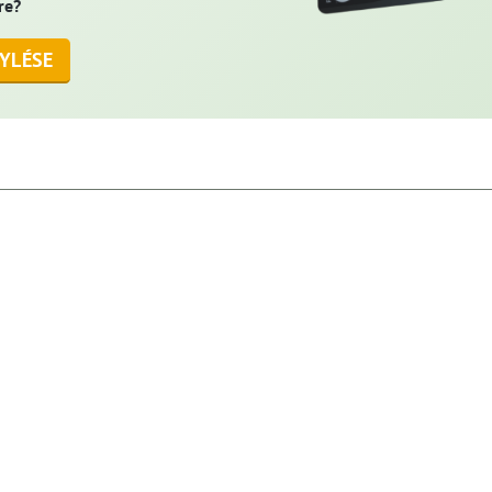
re?
YLÉSE