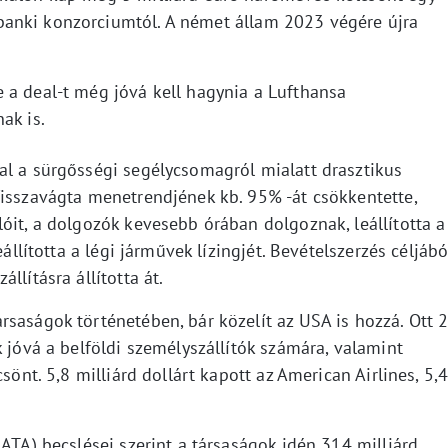
anki konzorciumtól. A német állam 2023 végére újra
 a deal-t még jóvá kell hagynia a Lufthansa
ak is.
al a sürgősségi segélycsomagról mialatt drasztikus
Visszavágta menetrendjének kb. 95% -át csökkentette,
óit, a dolgozók kevesebb órában dolgoznak, leállította a
eállította a légi járművek lízingjét. Bevételszerzés céljábó
llításra állította át.
saságok történetében, bár közelít az USA is hozzá. Ott 
k jóvá a belföldi személyszállítók számára, valamint
sönt. 5,8 milliárd dollárt kapott az American Airlines, 5,
IATA) becslései szerint a társaságok idén 314 milliárd