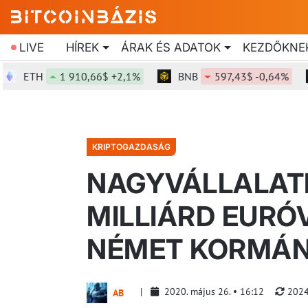
LIVE
HÍREK
ÁRAK ÉS ADATOK
KEZDŐKNE
ETH
1 910,66$ +2,1%
BNB
597,43$ -0,64%
S
KRIPTOGAZDASÁG
NAGYVÁLLALATI
MILLIÁRD EURÓ
NÉMET KORMÁN
2020. május 26.
16:12
2024
AB