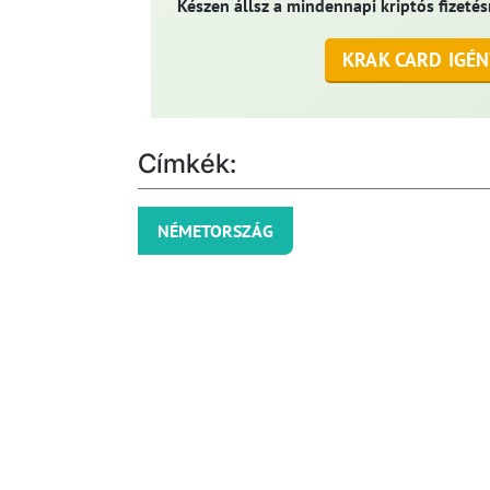
Készen állsz a mindennapi kriptós fizetés
KRAK CARD IGÉN
Címkék:
NÉMETORSZÁG