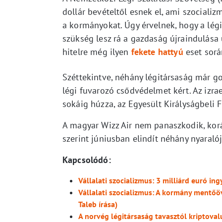
dollár bevételtől esnek el, ami szocial
a kormányokat. Úgy érvelnek, hogy a légi 
szükség lesz rá a gazdaság újraindulása 
hitelre még ilyen
fekete hattyú
eset sorá
Széttekintve, néhány légitársaság már go
légi fuvarozó csődvédelmet kért. Az izra
sokáig húzza, az Egyesült Királyságbeli 
A magyar Wizz Air nem panaszkodik, korá
szerint júniusban elindít néhány nyaralój
Kapcsolódó:
Vállalati szocializmus: 3 milliárd euró in
Vállalati szocializmus: A kormány mentőö
Taleb írása)
A norvég légitársaság tavasztól kriptoval