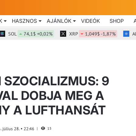
K
HASZNOS
AJÁNLÓK
VIDEÓK
SHOP
OL
74,1$ +0,02%
XRP
1,049$ -1,87%
ADA
 SZOCIALIZMUS: 9
VAL DOBJA MEG A
Y A LUFTHANSÁT
. július 28.
22:46
15