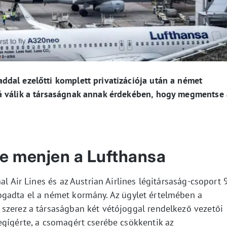
dal ezelőtti komplett privatizációja után a német
á válik a társaságnak annak érdekében, hogy megmentse 
be menjen a Lufthansa
al Air Lines és az Austrian Airlines légitársaság-csoport 
ogadta el a német kormány. Az ügylet értelmében a
szerez a társaságban két vétójoggal rendelkező vezetői
egígérte, a csomagért cserébe csökkentik az