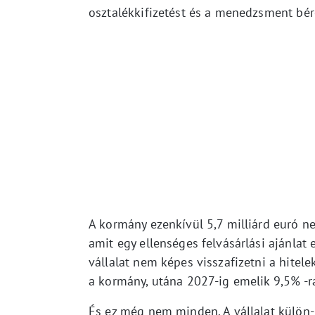
osztalékkifizetést és a menedzsment bér
A kormány ezenkívül 5,7 milliárd euró ne
amit egy ellenséges felvásárlási ajánlat
vállalat nem képes visszafizetni a hitele
a kormány, utána 2027-ig emelik 9,5% -r
És ez még nem minden. A vállalat külön