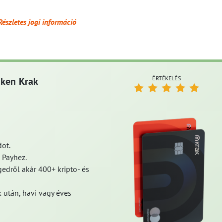
Részletes jogi információ
ÉRTÉKELÉS
aken Krak
ot.
 Payhez.
edről akár 400+ kripto- és
 után, havi vagy éves