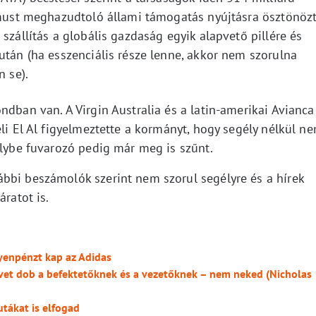
izmust meghazudtoló állami támogatás nyújtásra ösztönöz
szállítás a globális gazdaság egyik alapvető pillére és
után (ha esszenciális része lenne, akkor nem szorulna
n se).
ndban van. A Virgin Australia és a latin-amerikai Avianca
eli El Al figyelmeztette a kormányt, hogy segély nélkül n
Flybe fuvarozó pedig már meg is szűnt.
bbi beszámolók szerint nem szorul segélyre és a hírek
áratot is.
gyenpénzt kap az Adidas
vet dob a befektetőknek és a vezetőknek – nem neked (Nicholas
utákat is elfogad