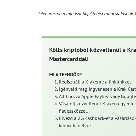
Jelen írás nem minősül befektetési tanácsadásnak.
Költs kriptóból közvetlenül a Kr
Mastercarddal!
MI A TEENDŐD?
Regisztrálj a Krakenre a linkünkkel.
Igényeld meg ingyenesen a Krak Card
Add hozzá Apple Payhez vagy Google
Vásárolj közvetlenül Kraken egyenleg
fiat eszközzel.
Élvezd a 2% cashback-et a vásárlások
kártyadíj nélkül!