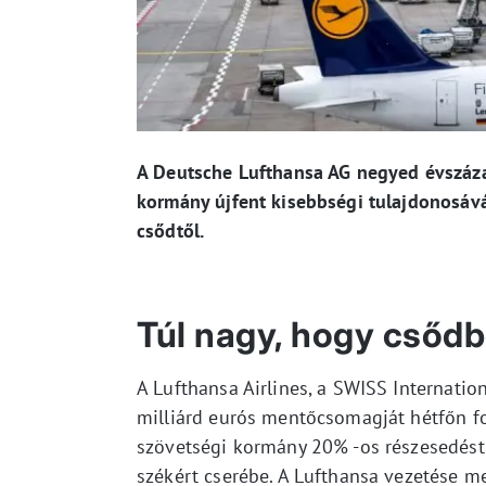
A Deutsche Lufthansa AG negyed évszázad
kormány újfent kisebbségi tulajdonosáv
csődtől.
Túl nagy, hogy csőd
A Lufthansa Airlines, a SWISS Internation
milliárd eurós mentőcsomagját hétfőn f
szövetségi kormány 20% -os részesedést 
székért cserébe. A Lufthansa vezetése m