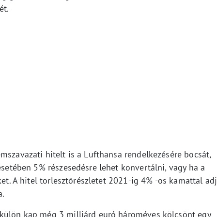
ét.
mszavazati hitelt is a Lufthansa rendelkezésére bocsát,
 esetében 5% részesedésre lehet konvertálni, vagy ha a
ket. A hitel törlesztőrészletet 2021-ig 4% -os kamattal ad
a.
-külön kap még 3 milliárd euró hároméves kölcsönt egy