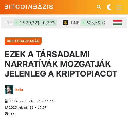
ETH
1 920,22$ +0,29%
BNB
603,5$ +0,39%
KRIPTOGAZDASÁG
EZEK A TÁRSADALMI
NARRATÍVÁK MOZGATJÁK
JELENLEG A KRIPTOPIACOT
balu
2024. szeptember 06.
11:16
2025. február 28.
17:37
15