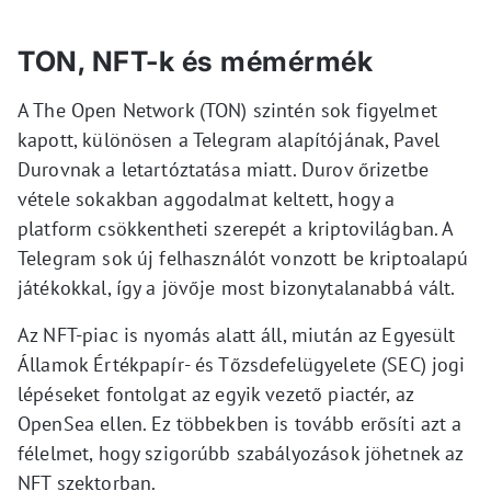
TON, NFT-k és mémérmék
A The Open Network (TON) szintén sok figyelmet
kapott, különösen a Telegram alapítójának, Pavel
Durovnak a letartóztatása miatt. Durov őrizetbe
vétele sokakban aggodalmat keltett, hogy a
platform csökkentheti szerepét a kriptovilágban. A
Telegram sok új felhasználót vonzott be kriptoalapú
játékokkal, így a jövője most bizonytalanabbá vált.
Az NFT-piac is nyomás alatt áll, miután az Egyesült
Államok Értékpapír- és Tőzsdefelügyelete (SEC) jogi
lépéseket fontolgat az egyik vezető piactér, az
OpenSea ellen. Ez többekben is tovább erősíti azt a
félelmet, hogy szigorúbb szabályozások jöhetnek az
NFT szektorban.