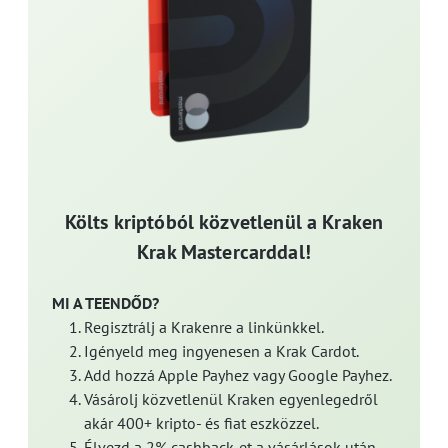
Költs kriptóból közvetlenül a Kraken
Krak Mastercarddal!
MI A TEENDŐD?
Regisztrálj a Krakenre a linkünkkel.
Igényeld meg ingyenesen a Krak Cardot.
Add hozzá Apple Payhez vagy Google Payhez.
Vásárolj közvetlenül Kraken egyenlegedről
akár 400+ kripto- és fiat eszközzel.
Élvezd a 2% cashback-et a vásárlások után,