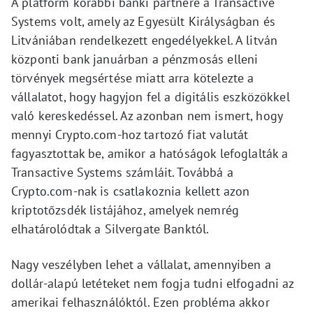
A platform korábbi banki partnere a Transactive
Systems volt, amely az Egyesült Királyságban és
Litvániában rendelkezett engedélyekkel. A litván
központi bank januárban a pénzmosás elleni
törvények megsértése miatt arra kötelezte a
vállalatot, hogy hagyjon fel a digitális eszközökkel
való kereskedéssel. Az azonban nem ismert, hogy
mennyi Crypto.com-hoz tartozó fiat valutát
fagyasztottak be, amikor a hatóságok lefoglalták a
Transactive Systems számláit. Továbbá a
Crypto.com-nak is csatlakoznia kellett azon
kriptotőzsdék listájához, amelyek nemrég
elhatárolódtak a Silvergate Banktól.
Nagy veszélyben lehet a vállalat, amennyiben a
dollár-alapú letéteket nem fogja tudni elfogadni az
amerikai felhasználóktól. Ezen probléma akkor