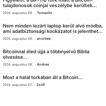
Figyelem: a BIP-110 fork miatt a Bitcoin-
tulajdonosok coinjai veszélybe kerültek...
2026. augusztus 08.
Tomasito
Nem minden lezárt laptop kerül alvó módba,
ami adatbiztonsági kockázatot is jelenthet...
2026. augusztus 08.
anorbee
Bitcoinnal éled újjá a többnyelvű Biblia
olvasása...
2026. augusztus 08.
Andrea
Most a halál torkában áll a Bitcoin...
2026. augusztus 07.
Zsófi