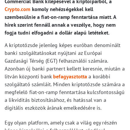
Commercial Bank kilépésével a kriptoiparból, a
Crypto.com
komoly nehézségekkel kell
szembesülnie a fiat-on-ramp fenntartása miatt. A
hírek szerint fennáll annak a veszélye, hogy nem
fogja tudni elfogadni a dollár alapú letéteket.
A kriptotőzsde jelenleg képes euróban denominált
banki szolgáltatásokat nyújtani az Európai
Gazdasági Térség (EGT) felhasználói számára.
Azonban új banki partnert kellett keresnie, miután a
litván központi bank
befagyasztotta
a korábbi
szolgáltató számláit. Minden kriptotőzsde számára a
megfelelő fiat-on-ramp fenntartása kulcsfontosságú
a likviditás biztosításához, és hatással van a
digitális eszközök árának emelkedésére is.
Egy olyan platform, amely csak a világ egy részén