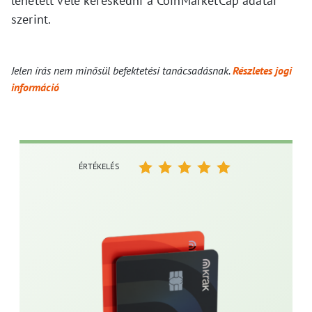
lehetett vele kereskedni a CoinMarketCap adatai
szerint.
Jelen írás nem minősül befektetési tanácsadásnak.
Részletes jogi
információ
ÉRTÉKELÉS