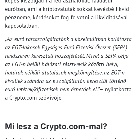
képes kiszolgálni a felhasználókat, ráadásul
euróban, ami a kriptovaluták sokkal kevésbé likvid
pénzneme, kérdéseket fog felvetni a likviditásával
kapcsolatban.
„Az euró tárcaszolgáltatónk a közelmúltban korlátozta
az EGT-lakosok Egységes Euró Fizetési Övezet (SEPA)
rendszeren keresztüli hozzáférését. Mivel a SEPA célja
az EGT-n belüli hálózati résztvevők közötti helyi,
határok nélküli átutalások megkönnyítése, az EGT-n
kívüliek számára az e szolgáltatón keresztül történő
euró letétek/kifizetések nem érhetőek el.”
– nyilatkozta
a Crypto.com szóvivője.
Mi lesz a Crypto.com-mal?