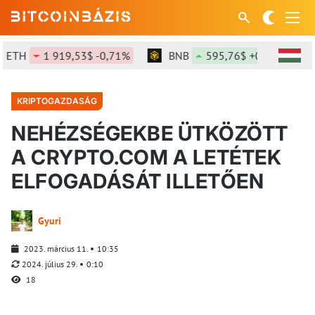
ETH
1 919,53$ -0,71%
BNB
595,76$ +0,56%
KRIPTOGAZDASÁG
NEHÉZSÉGEKBE ÜTKÖZÖTT
A CRYPTO.COM A LETÉTEK
ELFOGADÁSÁT ILLETŐEN
Gyuri
2023. március 11.
10:35
2024. július 29.
0:10
18