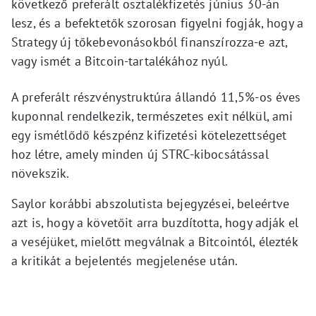
következő preferált osztalékfizetés június 30-án
lesz, és a befektetők szorosan figyelni fogják, hogy a
Strategy új tőkebevonásokból finanszírozza-e azt,
vagy ismét a Bitcoin-tartalékához nyúl.
A preferált részvénystruktúra állandó 11,5%-os éves
kuponnal rendelkezik, természetes exit nélkül, ami
egy ismétlődő készpénz kifizetési kötelezettséget
hoz létre, amely minden új STRC-kibocsátással
növekszik.
Saylor korábbi abszolutista bejegyzései, beleértve
azt is, hogy a követőit arra buzdította, hogy adják el
a veséjüket, mielőtt megválnak a Bitcointól, élezték
a kritikát a bejelentés megjelenése után.