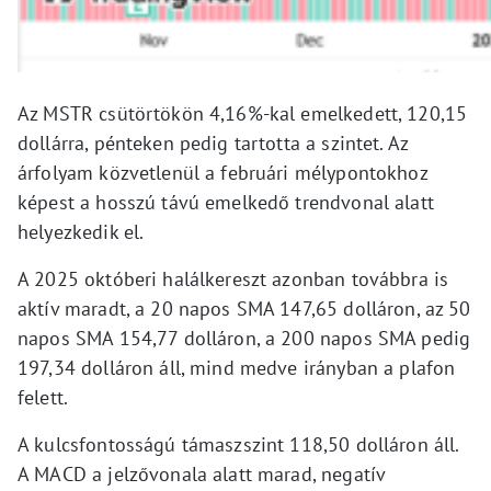
Az MSTR csütörtökön 4,16%-kal emelkedett, 120,15
dollárra, pénteken pedig tartotta a szintet. Az
árfolyam közvetlenül a februári mélypontokhoz
képest a hosszú távú emelkedő trendvonal alatt
helyezkedik el.
A 2025 októberi halálkereszt azonban továbbra is
aktív maradt, a 20 napos SMA 147,65 dolláron, az 50
napos SMA 154,77 dolláron, a 200 napos SMA pedig
197,34 dolláron áll, mind medve irányban a plafon
felett.
A kulcsfontosságú támaszszint 118,50 dolláron áll.
A MACD a jelzővonala alatt marad, negatív