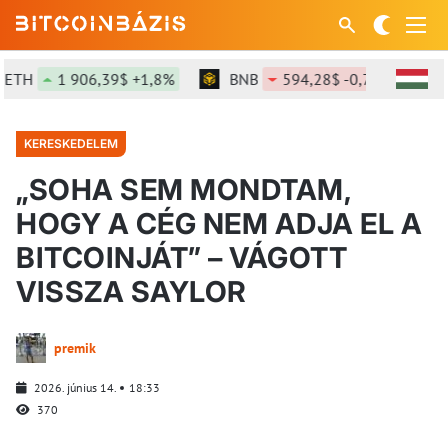
1 906,39$ +1,8%
BNB
594,28$ -0,7%
SOL
KERESKEDELEM
„SOHA SEM MONDTAM,
HOGY A CÉG NEM ADJA EL A
BITCOINJÁT” – VÁGOTT
VISSZA SAYLOR
premik
2026. június 14.
18:33
370