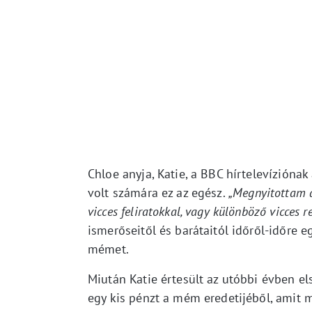
Chloe anyja, Katie, a BBC hírtelevíziónak
volt számára ez az egész.
„Megnyitottam a
vicces feliratokkal, vagy különböző vicces r
ismerőseitől és barátaitól időről-időre eg
mémet.
Miután Katie értesült az utóbbi évben e
egy kis pénzt a mém eredetijéből, amit m