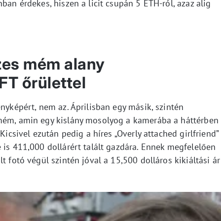
ban érdekes, hiszen a licit csupán 5 ETH-ról, azaz alig
szes mém alany
T őrülettel
ényképért, nem az. Áprilisban egy másik, szintén
 mém, amin egy kislány mosolyog a kamerába a háttérben
Kicsivel ezután pedig a híres „Overly attached girlfriend”
 is 411,000 dollárért talált gazdára. Ennek megfelelően
t fotó végül szintén jóval a 15,500 dolláros kikiáltási ár