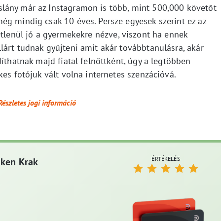
lány már az Instagramon is több, mint 500,000 követőt
ég mindig csak 10 éves. Persze egyesek szerint ez az
tlenül jó a gyermekekre nézve, viszont ha ennek
lárt tudnak gyűjteni amit akár továbbtanulásra, akár
díthatnak majd fiatal felnőttként, úgy a legtöbben
kes fotójuk vált volna internetes szenzációvá.
Részletes jogi információ
ÉRTÉKELÉS
aken Krak