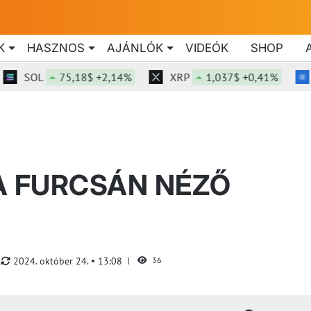
K
HASZNOS
AJÁNLÓK
VIDEÓK
SHOP
SOL
75,18$ +2,14%
XRP
1,037$ +0,41%
ADA
A FURCSÁN NÉZŐ
2024. október 24.
13:08
36