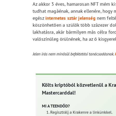
Az akkor 3 éves, hamarosan NFT mém kis
tudhat magáénak, annak ellenére, hogy m
egész
internetes sztár jelenség
nem felté
köszönhetően a szülők több százezer dol
lakhatásra, akár bármilyen más célra for
valószínűleg örülnének, ha az ő kisgyere
Jelen írás nem minősül befektetési tanácsadásnak.
Költs kriptóból közvetlenül a Kr
Mastercarddal!
MI A TEENDŐD?
Regisztrálj a Krakenre a linkünkkel.