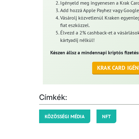
Igényeld meg ingyenesen a Krak Card
Add hozzá Apple Payhez vagy Google
Vásárolj közvetlenül Kraken egyenleg
fiat eszközzel.
Élvezd a 2% cashback-et a vásárlások
kártyadíj nélkül!
Készen állsz a mindennapi kriptós fizetés
KRAK CARD IGÉN
Címkék:
KÖZÖSSÉGI MÉDIA
NFT