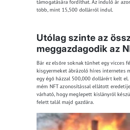
támogatására fordíthat. Az induló ár azon
több, mint 15,500 dollárról indul.
Utólag szinte az ös
meggazdagodik az NF
Bár ez elsőre soknak tűnhet egy vicces f
kisgyermeket ábrázoló híres internetes
egy égő házzal 500,000 dollárért kelt el. 
mém NFT azonosítással ellátott eredetije
várható, hogy meglepett kislányról készül
felett talál majd gazdára.