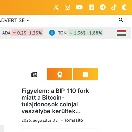
ADVERTISE
0,2$ -1,23%
TON
1,36$ +1,88%
DOT
0,81
Figyelem: a BIP-110 fork
miatt a Bitcoin-
tulajdonosok coinjai
veszélybe kerültek...
2026. augusztus 08.
Tomasito