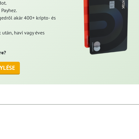
ot.
 Payhez.
edről akár 400+ kripto- és
 után, havi vagy éves
re?
YLÉSE