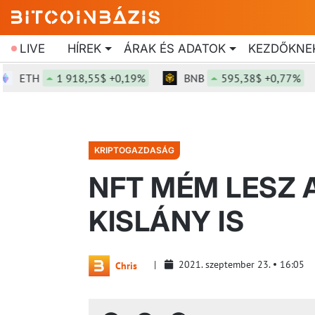
LIVE
HÍREK
ÁRAK ÉS ADATOK
KEZDŐKNE
TH
1 918,55$ +0,19%
BNB
595,38$ +0,77%
KRIPTOGAZDASÁG
NFT MÉM LESZ 
KISLÁNY IS
2021. szeptember 23.
16:05
Chris