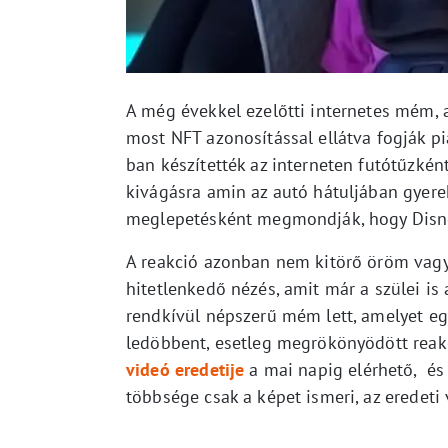
A még évekkel ezelőtti internetes mém, 
most NFT azonosítással ellátva fogják pi
ban készítették az interneten futótűzként
kivágásra amin az autó hátuljában gyere
meglepetésként megmondják, hogy Disn
A reakció azonban nem kitörő öröm vagy
hitetlenkedő nézés, amit már a szülei is 
rendkívül népszerű mém lett, amelyet egy
ledöbbent, esetleg megrökönyödött reak
videó eredetije
a mai napig elérhető, és 
többsége csak a képet ismeri, az eredeti