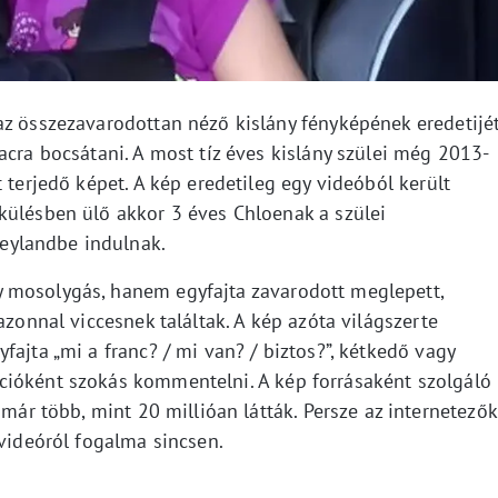
az összezavarodottan néző kislány fényképének eredetijé
acra bocsátani. A most tíz éves kislány szülei még 2013-
 terjedő képet. A kép eredetileg egy videóból került
külésben ülő akkor 3 éves Chloenak a szülei
eylandbe indulnak.
 mosolygás, hanem egyfajta zavarodott meglepett,
azonnal viccesnek találtak. A kép azóta világszerte
fajta „mi a franc? / mi van? / biztos?”, kétkedő vagy
cióként szokás kommentelni. A kép forrásaként szolgáló
már több, mint 20 millióan látták. Persze az internetezők
 videóról fogalma sincsen.