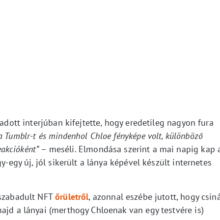
 adott interjúban kifejtette, hogy eredetileg nagyon fura
 Tumblr-t és mindenhol Chloe fényképe volt, különböző
eakcióként”
– meséli. Elmondása szerint a mai napig kap 
y-egy új, jól sikerült a lánya képével készült internetes
lszabadult NFT
őrületről
, azonnal eszébe jutott, hogy csin
ajd a lányai (merthogy Chloenak van egy testvére is)