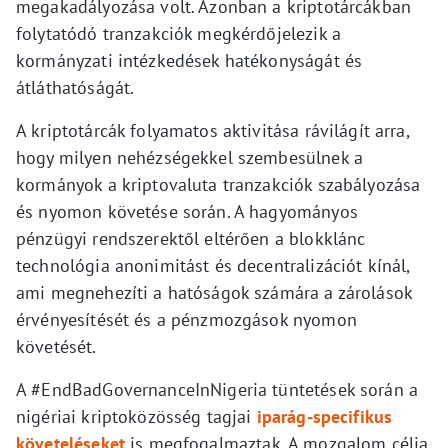
megakadályozása volt. Azonban a kriptotárcákban
folytatódó tranzakciók megkérdőjelezik a
kormányzati intézkedések hatékonyságát és
átláthatóságát.
A kriptotárcák folyamatos aktivitása rávilágít arra,
hogy milyen nehézségekkel szembesülnek a
kormányok a kriptovaluta tranzakciók szabályozása
és nyomon követése során. A hagyományos
pénzügyi rendszerektől eltérően a blokklánc
technológia anonimitást és decentralizációt kínál,
ami megnehezíti a hatóságok számára a zárolások
érvényesítését és a pénzmozgások nyomon
követését.
A #EndBadGovernanceInNigeria tüntetések során a
nigériai kriptoközösség tagjai
iparág-specifikus
követeléseket
is megfogalmaztak. A mozgalom célja