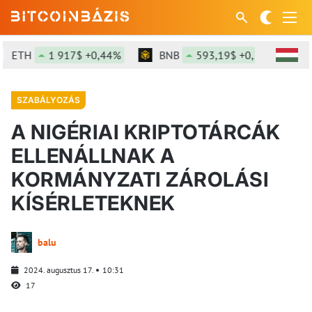
ETH
1 917$ +0,44%
BNB
593,19$ +0,28%
S
SZABÁLYOZÁS
A NIGÉRIAI KRIPTOTÁRCÁK
ELLENÁLLNAK A
KORMÁNYZATI ZÁROLÁSI
KÍSÉRLETEKNEK
balu
2024. augusztus 17.
10:31
17