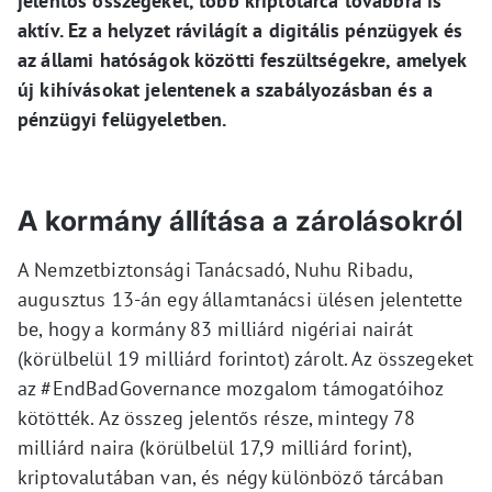
jelentős összegeket, több kriptotárca továbbra is
aktív. Ez a helyzet rávilágít a digitális pénzügyek és
az állami hatóságok közötti feszültségekre, amelyek
új kihívásokat jelentenek a szabályozásban és a
pénzügyi felügyeletben.
A kormány állítása a zárolásokról
A Nemzetbiztonsági Tanácsadó, Nuhu Ribadu,
augusztus 13-án egy államtanácsi ülésen jelentette
be, hogy a kormány 83 milliárd nigériai nairát
(körülbelül 19 milliárd forintot) zárolt. Az összegeket
az #EndBadGovernance mozgalom támogatóihoz
kötötték. Az összeg jelentős része, mintegy 78
milliárd naira (körülbelül 17,9 milliárd forint),
kriptovalutában van, és négy különböző tárcában