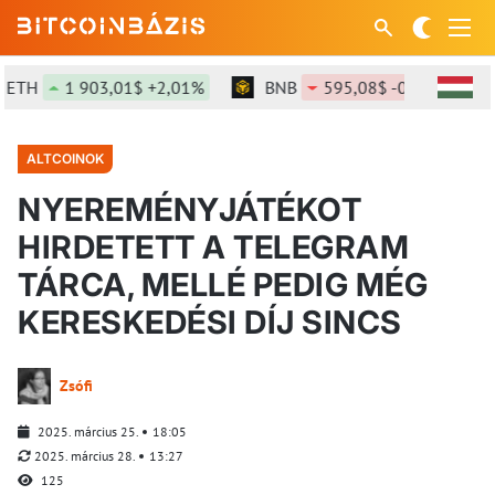
TH
1 903,01$ +2,01%
BNB
595,08$ -0,49%
ALTCOINOK
NYEREMÉNYJÁTÉKOT
HIRDETETT A TELEGRAM
TÁRCA, MELLÉ PEDIG MÉG
KERESKEDÉSI DÍJ SINCS
Zsófi
2025. március 25.
18:05
2025. március 28.
13:27
125