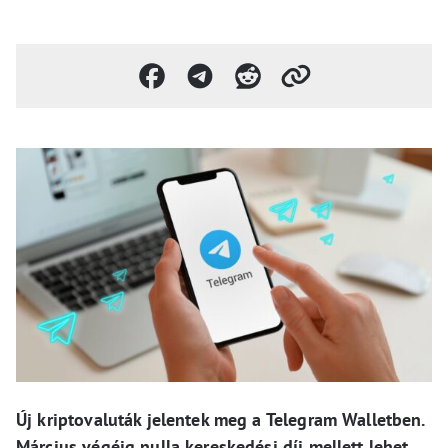
Új kriptovaluták jelentek meg a Telegram Walletben.
Március végéig nulla kereskedési díj mellett lehet