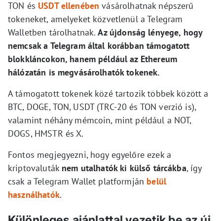
TON és
USDT ellenében
vásárolhatnak népszerű
tokeneket, amelyeket közvetlenül a Telegram
Walletben tárolhatnak.
Az újdonság lényege, hogy
nemcsak a Telegram által korábban támogatott
blokkláncokon, hanem például az Ethereum
hálózatán is megvásárolhatók tokenek.
A támogatott tokenek közé tartozik többek között a
BTC, DOGE, TON, USDT (TRC-20 és TON verzió is),
valamint néhány mémcoin, mint például a NOT,
DOGS, HMSTR és X.
Fontos megjegyezni, hogy egyelőre ezek a
kriptovaluták
nem utalhatók ki külső tárcákba
, így
csak a Telegram Wallet platformján
belül
használhatók
.
Különleges ajánlattal vezetik be az új