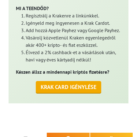
MI A TEENDŐD?
Regisztrálj a Krakenre a linkünkkel.
Igényeld meg ingyenesen a Krak Cardot.
Add hozzá Apple Payhez vagy Google Payhez.
Vásárolj közvetlenül Kraken egyenlegedről
akár 400+ kripto- és fiat eszközzel.
Élvezd a 2% cashback-et a vásárlások után,
havi vagy éves kártyadíj nélkül!
Készen állsz a mindennapi kriptós fizetésre?
KRAK CARD IGÉNYLÉSE