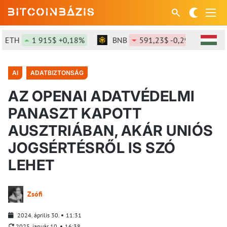
TH
1 915$ +0,18%
BNB
591,23$ -0,29%
SO
AI
ADATBIZTONSÁG
AZ OPENAI ADATVÉDELMI
PANASZT KAPOTT
AUSZTRIÁBAN, AKÁR UNIÓS
JOGSÉRTÉSRŐL IS SZÓ
LEHET
Zsófi
2024. április 30.
11:31
2025. január 10.
16:38