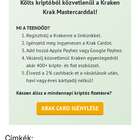
Költs kriptóból közvetlenül a Kraken
Krak Mastercarddal!
MI A TEENDŐD?
Regisztrálj a Krakenre a linkünkkel.
Igényeld meg ingyenesen a Krak Cardot.
Add hozzá Apple Payhez vagy Google Payhez.
Vásárolj közvetlenül Kraken egyenlegedről
akár 400+ kripto- és fiat eszközzel.
Élvezd a 2% cashback-et a vásárlások után,
havi vagy éves kártyadíj nélkül!
Készen állsz a mindennapi kriptós fizetésre?
KRAK CARD IGÉNYLÉSE
Címkék: