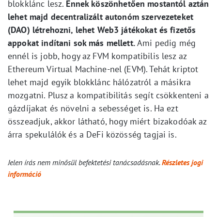
blokklánc lesz.
Ennek köszönhetően mostantól aztán
lehet majd decentralizált autonóm szervezeteket
(DAO) létrehozni, lehet Web3 játékokat és fizetős
appokat indítani sok más mellett.
Ami pedig még
ennél is jobb, hogy az FVM kompatibilis lesz az
Ethereum Virtual Machine-nel (EVM). Tehát kriptot
lehet majd egyik blokklánc hálózatról a másikra
mozgatni. Plusz a kompatibilitás segít csökkenteni a
gázdíjakat és növelni a sebességet is. Ha ezt
összeadjuk, akkor látható, hogy miért bizakodóak az
árra spekulálók és a DeFi közösség tagjai is.
Jelen írás nem minősül befektetési tanácsadásnak.
Részletes jogi
információ