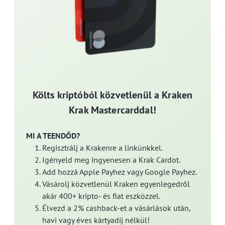
Költs kriptóból közvetlenül a Kraken
Krak Mastercarddal!
MI A TEENDŐD?
Regisztrálj a Krakenre a linkünkkel.
Igényeld meg ingyenesen a Krak Cardot.
Add hozzá Apple Payhez vagy Google Payhez.
Vásárolj közvetlenül Kraken egyenlegedről
akár 400+ kripto- és fiat eszközzel.
Élvezd a 2% cashback-et a vásárlások után,
havi vagy éves kártyadíj nélkül!