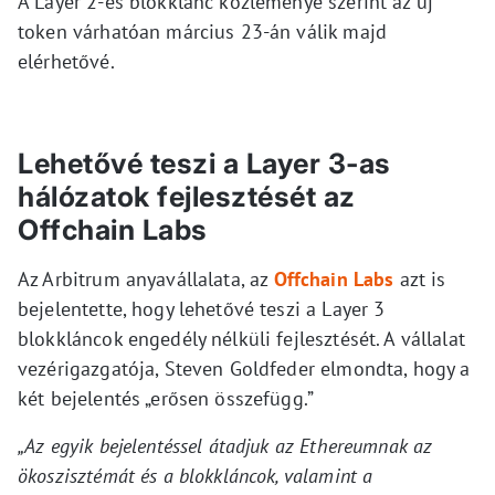
A Layer 2-es blokklánc közleménye szerint az új
token várhatóan március 23-án válik majd
elérhetővé.
Lehetővé teszi a Layer 3-as
hálózatok fejlesztését az
Offchain Labs
Az Arbitrum anyavállalata, az
Offchain Labs
azt is
bejelentette, hogy lehetővé teszi a Layer 3
blokkláncok engedély nélküli fejlesztését. A vállalat
vezérigazgatója, Steven Goldfeder elmondta, hogy a
két bejelentés „erősen összefügg.”
„Az egyik bejelentéssel átadjuk az Ethereumnak az
ökoszisztémát és a blokkláncok, valamint a