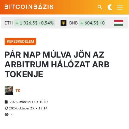
ETH
1 926,5$ +0,54%
BNB
604,3$ +0,3%
SO
KERESKEDELEM
PÁR NAP MÚLVA JÖN AZ
ARBITRUM HÁLÓZAT ARB
TOKENJE
TK
2023. március 17.
10:07
2024. október 25.
18:14
4