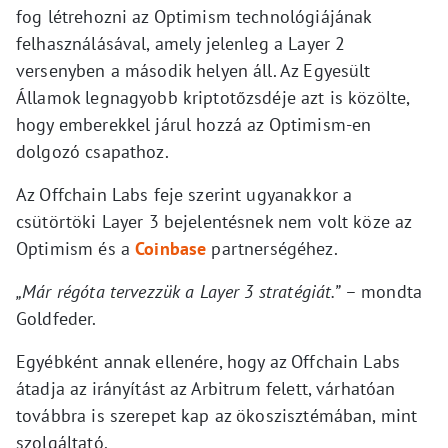
fog létrehozni az Optimism technológiájának
felhasználásával, amely jelenleg a Layer 2
versenyben a második helyen áll. Az Egyesült
Államok legnagyobb kriptotőzsdéje azt is közölte,
hogy emberekkel járul hozzá az Optimism-en
dolgozó csapathoz.
Az Offchain Labs feje szerint ugyanakkor a
csütörtöki Layer 3 bejelentésnek nem volt köze az
Optimism és a
Coinbase
partnerségéhez.
„Már régóta tervezzük a Layer 3 stratégiát.”
– mondta
Goldfeder.
Egyébként annak ellenére, hogy az Offchain Labs
átadja az irányítást az Arbitrum felett, várhatóan
továbbra is szerepet kap az ökoszisztémában, mint
szolgáltató.