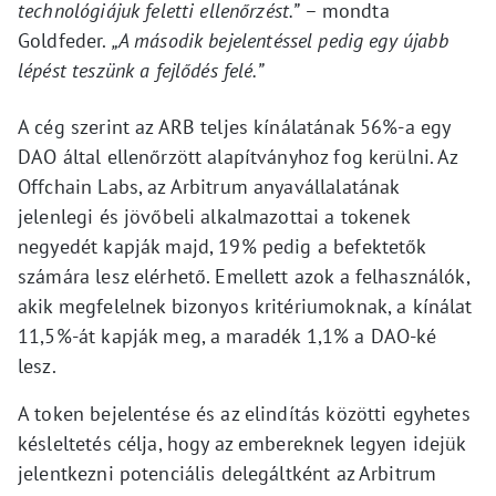
technológiájuk feletti ellenőrzést.”
– mondta
Goldfeder.
„A második bejelentéssel pedig egy újabb
lépést teszünk a fejlődés felé.”
A cég szerint az ARB teljes kínálatának 56%-a egy
DAO által ellenőrzött alapítványhoz fog kerülni. Az
Offchain Labs, az Arbitrum anyavállalatának
jelenlegi és jövőbeli alkalmazottai a tokenek
negyedét kapják majd, 19% pedig a befektetők
számára lesz elérhető. Emellett azok a felhasználók,
akik megfelelnek bizonyos kritériumoknak, a kínálat
11,5%-át kapják meg, a maradék 1,1% a DAO-ké
lesz.
A token bejelentése és az elindítás közötti egyhetes
késleltetés célja, hogy az embereknek legyen idejük
jelentkezni potenciális delegáltként az Arbitrum