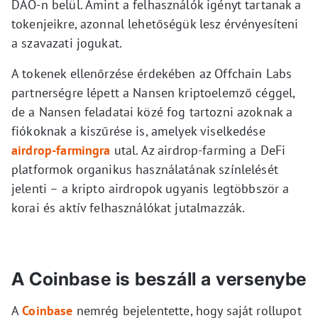
DAO-n belül. Amint a felhasználók igényt tartanak a
tokenjeikre, azonnal lehetőségük lesz érvényesíteni
a szavazati jogukat.
A tokenek ellenőrzése érdekében az Offchain Labs
partnerségre lépett a Nansen kriptoelemző céggel,
de a Nansen feladatai közé fog tartozni azoknak a
fiókoknak a kiszűrése is, amelyek viselkedése
airdrop-farmingra
utal. Az airdrop-farming a DeFi
platformok organikus használatának színlelését
jelenti – a kripto airdropok ugyanis legtöbbször a
korai és aktív felhasználókat jutalmazzák.
A Coinbase is beszáll a versenybe
A
Coinbase
nemrég bejelentette, hogy saját rollupot