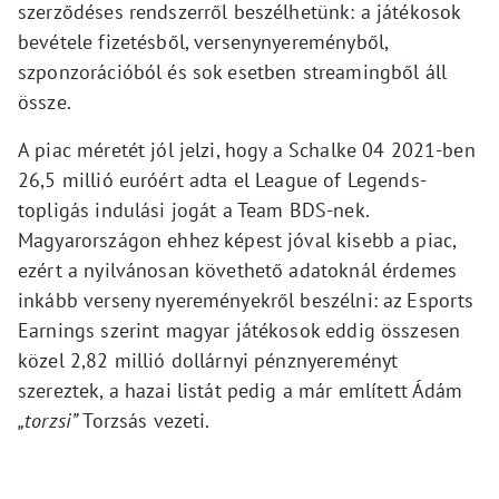
szerződéses rendszerről beszélhetünk: a játékosok
bevétele fizetésből, versenynyereményből,
szponzorációból és sok esetben streamingből áll
össze.
A piac méretét jól jelzi, hogy a Schalke 04 2021-ben
26,5 millió euróért adta el League of Legends-
topligás indulási jogát a Team BDS-nek.
Magyarországon ehhez képest jóval kisebb a piac,
ezért a nyilvánosan követhető adatoknál érdemes
inkább verseny nyereményekről beszélni: az Esports
Earnings szerint magyar játékosok eddig összesen
közel 2,82 millió dollárnyi pénznyereményt
szereztek, a hazai listát pedig a már említett Ádám
„torzsi”
Torzsás vezeti.