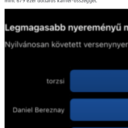
mint 679 ezer dolláros karrier-összeggel.