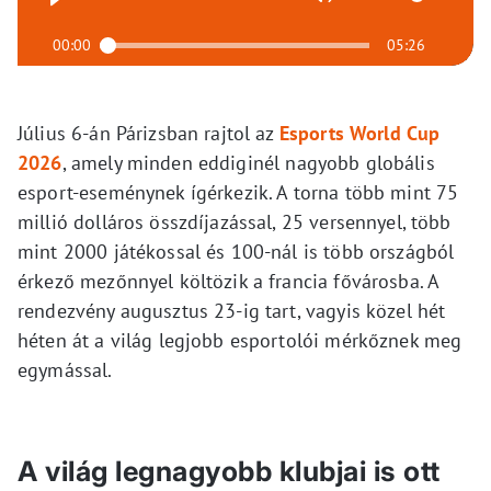
00:00
05:26
Július 6-án Párizsban rajtol az
Esports World Cup
2026
, amely minden eddiginél nagyobb globális
esport-eseménynek ígérkezik. A torna több mint 75
millió dolláros összdíjazással, 25 versennyel, több
mint 2000 játékossal és 100-nál is több országból
érkező mezőnnyel költözik a francia fővárosba. A
rendezvény augusztus 23-ig tart, vagyis közel hét
héten át a világ legjobb esportolói mérkőznek meg
egymással.
A világ legnagyobb klubjai is ott