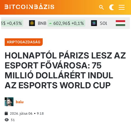
0,43%
BNB
602,96$ +0,1%
SOL
76,89$ +0,8
KRIPTOGAZDASÁG
HOLNAPTÓL PÁRIZS LESZ AZ
ESPORT FŐVÁROSA: 75
MILLIÓ DOLLÁRÉRT INDUL
AZ ESPORTS WORLD CUP
balu
2026. július 06.
9:18
51