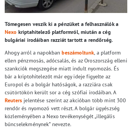
Tömegesen veszik ki a pénzüket a felhasználók a
Nexo
kriptahitelező platformról, miután a cég
bulgáriai irodáiban razziát tartott a rendőrség.
Ahogy arról a napokban
beszámoltunk
, a platform
ellen pénzmosás, adócsalás, és az Oroszország elleni
szankciók megszegése miatt indult nyomozás. És
bár a kriptohitelezőt már egy ideje figyelte az
Europol és a bolgár hatóságok, a razziára csak
csütörtökön került sor a cég szófiai irodáiban. A
Reuters
jelentése szerint az akcióban több mint 300
rendőr és nyomozó vett részt. A bolgár ügyészség
közleményében a Nexo tevékenységét „illegális
bűncselekménynek” nevezte.