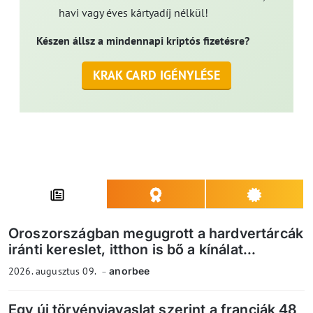
havi vagy éves kártyadíj nélkül!
Készen állsz a mindennapi kriptós fizetésre?
KRAK CARD IGÉNYLÉSE
Oroszországban megugrott a hardvertárcák
iránti kereslet, itthon is bő a kínálat...
2026. augusztus 09.
anorbee
Egy új törvényjavaslat szerint a franciák 48