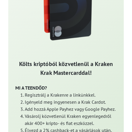
Költs kriptóból közvetlenül a Kraken
Krak Mastercarddal!
MI A TEENDŐD?
Regisztrálj a Krakenre a linkünkkel.
Igényeld meg ingyenesen a Krak Cardot.
Add hozzá Apple Payhez vagy Google Payhez.
Vásárolj közvetlenül Kraken egyenlegedről
akár 400+ kripto- és fiat eszközzel.
Élvezd a 2% cashback-et a vásárlások után,