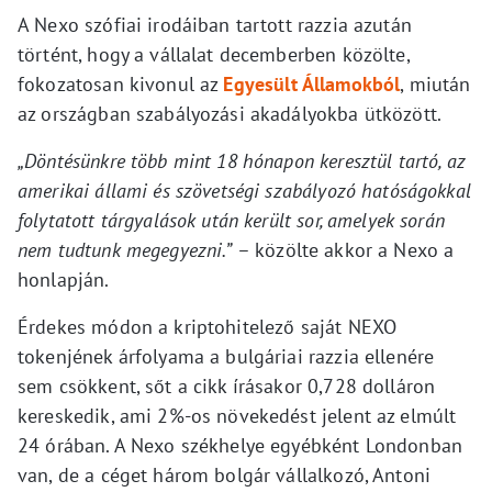
A Nexo szófiai irodáiban tartott razzia azután
történt, hogy a vállalat decemberben közölte,
fokozatosan kivonul az
Egyesült Államokból
, miután
az országban szabályozási akadályokba ütközött.
„Döntésünkre több mint 18 hónapon keresztül tartó, az
amerikai állami és szövetségi szabályozó hatóságokkal
folytatott tárgyalások után került sor, amelyek során
nem tudtunk megegyezni.”
– közölte akkor a Nexo a
honlapján.
Érdekes módon a kriptohitelező saját NEXO
tokenjének árfolyama a bulgáriai razzia ellenére
sem csökkent, sőt a cikk írásakor 0,728 dolláron
kereskedik, ami 2%-os növekedést jelent az elmúlt
24 órában. A Nexo székhelye egyébként Londonban
van, de a céget három bolgár vállalkozó, Antoni