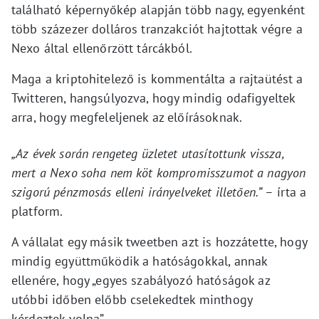
található képernyőkép alapján több nagy, egyenként
több százezer dolláros tranzakciót hajtottak végre a
Nexo által ellenőrzött tárcákból.
Maga a kriptohitelező is kommentálta a rajtaütést a
Twitteren, hangsúlyozva, hogy mindig odafigyeltek
arra, hogy megfeleljenek az előírásoknak.
„Az évek során rengeteg üzletet utasítottunk vissza,
mert a Nexo soha nem köt kompromisszumot a nagyon
szigorú pénzmosás elleni irányelveket illetően.”
– írta a
platform.
A vállalat egy másik tweetben azt is hozzátette, hogy
mindig együttműködik a hatóságokkal, annak
ellenére, hogy „egyes szabályozó hatóságok az
utóbbi időben előbb cselekedtek minthogy
kérdeztek volna”.