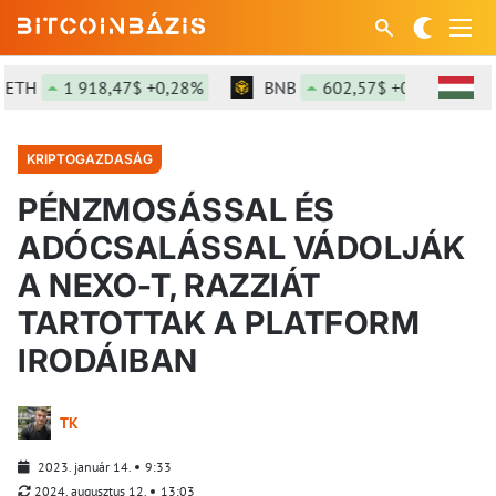
TH
1 918,47$ +0,28%
BNB
602,57$ +0,29%
KRIPTOGAZDASÁG
PÉNZMOSÁSSAL ÉS
ADÓCSALÁSSAL VÁDOLJÁK
A NEXO-T, RAZZIÁT
TARTOTTAK A PLATFORM
IRODÁIBAN
TK
2023. január 14.
9:33
2024. augusztus 12.
13:03