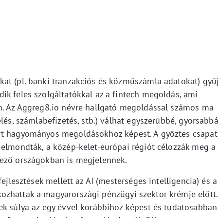
at (pl. banki tranzakciós és közműszámla adatokat) gyű
ik feles szolgáltatókkal az a fintech megoldás, ami
ön. Az Aggreg8.io névre hallgató megoldással számos ma
elés, számlabefizetés, stb.) válhat egyszerűbbé, gyorsabb
rt hagyományos megoldásokhoz képest. A győztes csapat
 elmondták, a közép-kelet-európai régiót célozzák meg a
yező országokban is megjelennek.
fejlesztések mellett az AI (mesterséges intelligencia) és a
ozhattak a magyarországi pénzügyi szektor krémje előtt.
ek súlya az egy évvel korábbihoz képest és tudatosabban