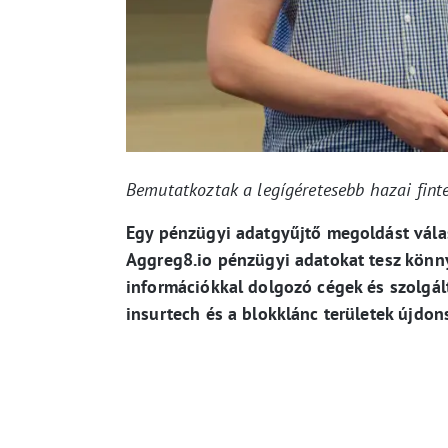
Bemutatkoztak a legígéretesebb hazai finte
Egy pénzügyi adatgyűjtő megoldást válas
Aggreg8.io pénzügyi adatokat tesz könny
információkkal dolgozó cégek és szolgál
insurtech és a blokklánc területek újdons