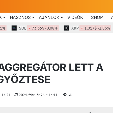
K
HASZNOS
AJÁNLÓK
VIDEÓK
SHOP
SOL
73,35$ -0,08%
XRP
1,017$ -2,86%
AGGREGÁTOR LETT A
GYŐZTESE
14:51
2024. február 26.
14:11
18