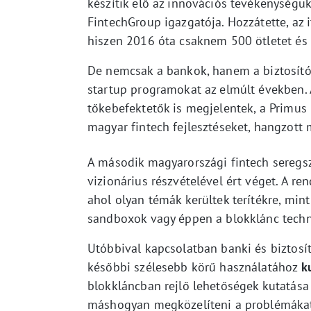
készítik elő az innovációs tevékenységük
FintechGroup igazgatója. Hozzátette, az
hiszen 2016 óta csaknem 500 ötletet és
De nemcsak a bankok, hanem a biztosítók
startup programokat az elmúlt években. A
tőkebefektetők is megjelentek, a Primus 
magyar fintech fejlesztéseket, hangzott
A második magyarországi fintech seregsz
vizionárius részvételével ért véget. A r
ahol olyan témák kerültek terítékre, mint 
sandboxok vagy éppen a blokklánc techn
Utóbbival kapcsolatban banki és biztos
későbbi szélesebb körű használatához
k
blokkláncban rejlő lehetőségek kutatása
máshogyan megközelíteni a problémáka