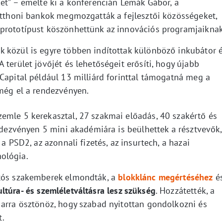
et” – emelte ki a konferencián Lemák Gábor, a
 itthoni bankok megmozgatták a fejlesztői közösségeket,
 prototípust köszönhettünk az innovációs programjaiknak
 közül is egyre többen indítottak különböző inkubátor 
 terület jövőjét és lehetőségeit erősíti, hogy újabb
Capital például 13 milliárd forinttal támogatná meg a
 még el a rendezvényen.
emle 5 kerekasztal, 27 szakmai előadás, 40 szakértő és
endezvényen 5 mini akadémiára is beülhettek a résztvevők,
a PSD2, az azonnali fizetés, az insurtech, a hazai
ológia.
ítós szakemberek elmondták, a
blokklánc megértéséhez
é
ultúra- és szemléletváltásra lesz szükség
. Hozzátették, a
 arra ösztönöz, hogy szabad nyitottan gondolkozni és
t.