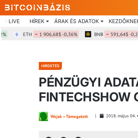
LIVE
HÍREK
ÁRAK ÉS ADATOK
KEZDŐKNE
ETH
1 906,68$ -0,36%
BNB
591,64$ -0,21%
HIRDETÉS
PÉNZÜGYI ADAT
FINTECHSHOW 
2018. május 04.
Wojak • Támogatott