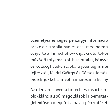
Személyes és céges pénzügyi információk
össze elektronikusan és oszt meg harmad
elnyerte a FinTechShow díját csütörtök
működő folyamat (pl. hitelbírálat, könyv
és költséghatékonyabbá a jelenleg isme
fejlesztői, Mudri György és Gémes Tamás
projektjükkel, amivel hamarosan a körn
Az idei versenyen a fintech és insurtech 
blokklánc alapú megoldások is bemutatk
„Jelentősen megnőtt a hazai pénzintézet