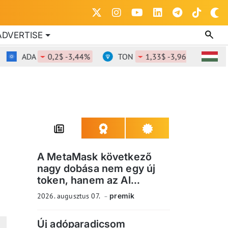
ADVERTISE
ADA
0,2$ -3,44%
TON
1,33$ -3,96%
DOT
A MetaMask következő
nagy dobása nem egy új
token, hanem az AI...
2026. augusztus 07.
premik
Új adóparadicsom