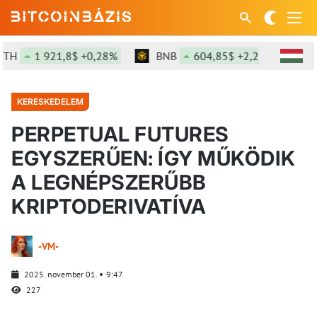
1 921,8$ +0,28%
BNB
604,85$ +2,2%
SOL
KERESKEDELEM
PERPETUAL FUTURES
EGYSZERŰEN: ÍGY MŰKÖDIK
A LEGNÉPSZERŰBB
KRIPTODERIVATÍVA
-VM-
2025. november 01.
9:47
227