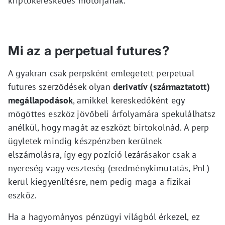
kriptokereskedés motorjának.
Mi az a perpetual futures?
A gyakran csak perpsként emlegetett perpetual
futures szerződések olyan
derivatív (származtatott)
megállapodások
, amikkel kereskedőként egy
mögöttes eszköz jövőbeli árfolyamára spekulálhatsz
anélkül, hogy magát az eszközt birtokolnád. A perp
ügyletek mindig készpénzben kerülnek
elszámolásra, így egy pozíció lezárásakor csak a
nyereség vagy veszteség (eredménykimutatás, PnL)
kerül kiegyenlítésre, nem pedig maga a fizikai
eszköz.
Ha a hagyományos pénzügyi világból érkezel, ez