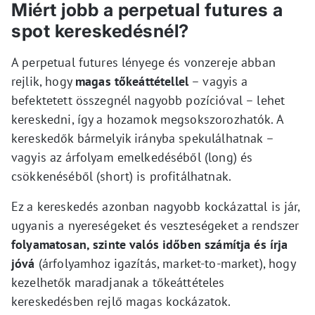
Miért jobb a perpetual futures a
spot kereskedésnél?
A perpetual futures lényege és vonzereje abban
rejlik, hogy
magas tőkeáttétellel
– vagyis a
befektetett összegnél nagyobb pozícióval – lehet
kereskedni, így a hozamok megsokszorozhatók. A
kereskedők bármelyik irányba spekulálhatnak –
vagyis az árfolyam emelkedéséből (long) és
csökkenéséből (short) is profitálhatnak.
Ez a kereskedés azonban nagyobb kockázattal is jár,
ugyanis a nyereségeket és veszteségeket a rendszer
folyamatosan, szinte valós időben számítja és írja
jóvá
(árfolyamhoz igazítás, market-to-market), hogy
kezelhetők maradjanak a tőkeáttételes
kereskedésben rejlő magas kockázatok.