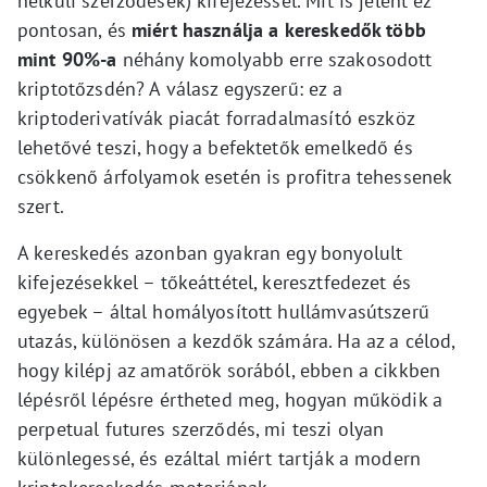
nélküli szerződések) kifejezéssel. Mit is jelent ez
pontosan, és
miért használja a kereskedők több
mint 90%-a
néhány komolyabb erre szakosodott
kriptotőzsdén? A válasz egyszerű: ez a
kriptoderivatívák piacát forradalmasító eszköz
lehetővé teszi, hogy a befektetők emelkedő és
csökkenő árfolyamok esetén is profitra tehessenek
szert.
A kereskedés azonban gyakran egy bonyolult
kifejezésekkel – tőkeáttétel, keresztfedezet és
egyebek – által homályosított hullámvasútszerű
utazás, különösen a kezdők számára. Ha az a célod,
hogy kilépj az amatőrök sorából, ebben a cikkben
lépésről lépésre értheted meg, hogyan működik a
perpetual futures szerződés, mi teszi olyan
különlegessé, és ezáltal miért tartják a modern