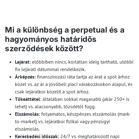
Mi a különbség a perpetual és a
hagyományos határidős
szerződések között?
Lejárat:
előbbiben nincs, korlátlan ideig tartható, utóbbi
fix lejárati dátummal rendelkezik.
Árképzés:
finanszírozási ráta tartja az árat a spot árhoz
közel vs. az ár a jövőbeli piaci várakozásokon alapul, és
csak lejáratkor közelít a spot árhoz.
Tőkeáttétel
: általában sokkal magasabb (akár 250× is
lehet) vs. alacsonyabb, tőzsdétől függ.
Elszámolás:
folyamatos, készpénzes elszámolás (mark-
to-market) vs. lejáratkor fizikai vagy pénzügyi
elszámolás.
Kereskedési időszak:
24/7 vs. meghatározott napi