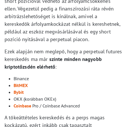
short pozícióval védhető az árfolyamcsökkenés
ellen. Végezetül pedig a finanszírozási ráta révén
arbitrázslehetőséget is kínálnak, amivel a
kereskedők árfolyamkockázat nélkül is kereshetnek,
például az eszköz megvásárlásával és egy short
pozíció nyitásával a perpetual piacon.
Ezek alapján nem meglepő, hogy a perpetual futures
kereskedés ma már
szinte minden nagyobb
kriptotőzsdén elérhető
:
Binance
BitMEX
Bybit
OKX (korábban OKEx)
Coinbase
Pro / Coinbase Advanced
A tőkeáttételes kereskedés és a perps magas
kockázatú, ezért inkább csak tapasztalt