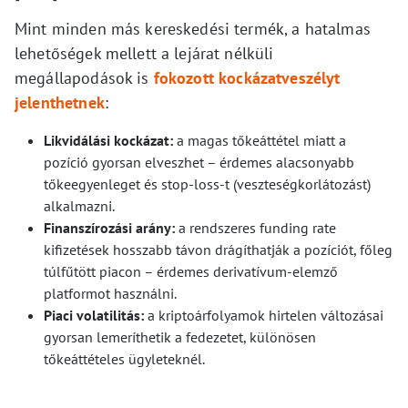
Mint minden más kereskedési termék, a hatalmas
lehetőségek mellett a lejárat nélküli
megállapodások is
fokozott kockázatveszélyt
jelenthetnek
:
Likvidálási kockázat:
a magas tőkeáttétel miatt a
pozíció gyorsan elveszhet – érdemes alacsonyabb
tőkeegyenleget és stop-loss-t (veszteségkorlátozást)
alkalmazni.
Finanszírozási arány:
a rendszeres funding rate
kifizetések hosszabb távon drágíthatják a pozíciót, főleg
túlfűtött piacon – érdemes derivatívum-elemző
platformot használni.
Piaci volatilitás:
a kriptoárfolyamok hirtelen változásai
gyorsan lemeríthetik a fedezetet, különösen
tőkeáttételes ügyleteknél.