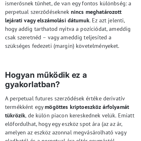
ismerősnek tűnhet, de van egy fontos különbség: a
perpetual szerződéseknek
nincs meghatározott
lejárati vagy elszámolási dátumuk
. Ez azt jelenti,
hogy addig tarthatod nyitva a pozíciódat, ameddig
csak szeretnéd – vagy ameddig teljesíted a
szükséges fedezeti (margin) követelményeket.
Hogyan működik ez a
gyakorlatban?
A perpetual futures szerződések értéke derivatív
termékként egy
mögöttes kriptoeszköz árfolyamát
tükrözik
, de külön piacon kereskednek velük. Emiatt
előfordulhat, hogy egy eszköz spot ára (az az ár,
amelyen az eszköz azonnal megvásárolható vagy
eladható) és a perpetual ára eltér egymástól.