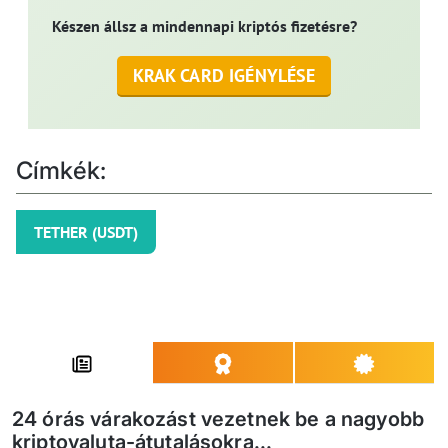
Készen állsz a mindennapi kriptós fizetésre?
KRAK CARD IGÉNYLÉSE
Címkék:
TETHER (USDT)
24 órás várakozást vezetnek be a nagyobb
kriptovaluta-átutalásokra...