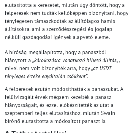
elutasította a keresetet, miután úgy döntött, hogy a
felperesek nem tudták kellőképpen bizonyítani, hogy
ténylegesen támaszkodtak az állítólagos hamis
állításokra, ami a szerződésszegési és jogalap
nélküli gazdagodási igények alapvető eleme.
A bíróság megállapította, hogy a panaszból
hiányzott a
„károkozásra vonatkozó hihető állítás
„,
mivel nem volt bizonyíték arra, hogy „
az USDT
tényleges értéke egyáltalán csökkent”.
A felperesek ezután módosíthatták a panaszukat. A
felülvizsgált érvek mégsem kezelték a panasz
hiányosságait, és ezzel előkészítették az utat a
szeptemberi teljes elutasításhoz, miután Swain
bírónő elutasította a módosított panaszt is.