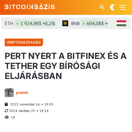
TH
1 924,98$ +0,2%
BNB
604,08$ +0,24%
SO
KRIPTOGAZDASÁG
PERT NYERT A BITFINEX ÉS A
TETHER EGY BÍRÓSÁGI
ELJÁRÁSBAN
premik
2023. november 16.
19:03
2024. október 25.
18:54
18