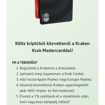
Költs kriptóból közvetlenül a Kraken
Krak Mastercarddal!
MI A TEENDŐD?
Regisztrálj a Krakenre a linkünkkel.
Igényeld meg ingyenesen a Krak Cardot.
Add hozzá Apple Payhez vagy Google Payhez.
Vásárolj közvetlenül Kraken egyenlegedről
akár 400+ kripto- és fiat eszközzel.
Élvezd a 2% cashback-et a vásárlások után,
havi vagy éves kártyadíj nélkül!