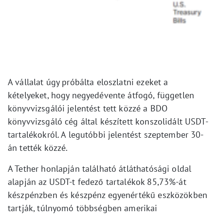
A vállalat úgy próbálta eloszlatni ezeket a
kételyeket, hogy negyedévente átfogó, független
könyvvizsgálói jelentést tett közzé a BDO
könyvvizsgáló cég által készített konszolidált USDT-
tartalékokról. A legutóbbi jelentést szeptember 30-
án tették közzé.
A Tether honlapján található átláthatósági oldal
alapján az USDT-t fedező tartalékok 85,73%-át
készpénzben és készpénz egyenértékű eszközökben
tartják, túlnyomó többségben amerikai