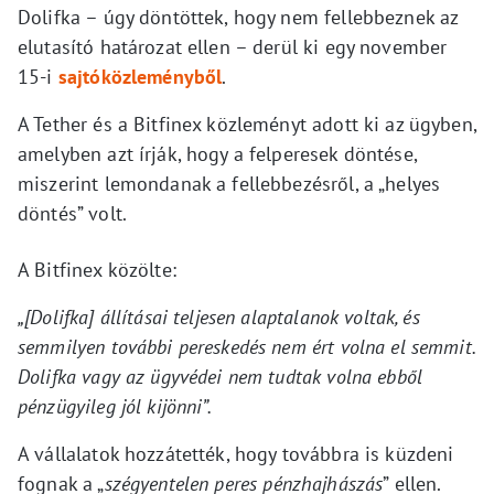
Dolifka – úgy döntöttek, hogy nem fellebbeznek az
elutasító határozat ellen – derül ki egy november
15-i
sajtóközleményből
.
A Tether és a Bitfinex közleményt adott ki az ügyben,
amelyben azt írják, hogy a felperesek döntése,
miszerint lemondanak a fellebbezésről, a „helyes
döntés” volt.
A Bitfinex közölte:
„[Dolifka] állításai teljesen alaptalanok voltak, és
semmilyen további pereskedés nem ért volna el semmit.
Dolifka vagy az ügyvédei nem tudtak volna ebből
pénzügyileg jól kijönni”.
A vállalatok hozzátették, hogy továbbra is küzdeni
fognak a „
szégyentelen peres pénzhajhászás
” ellen.