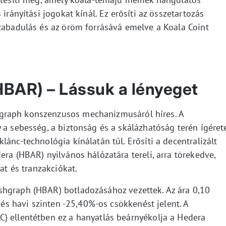
irányítási jogokat kínál. Ez erősíti az összetartozás
szabadulás és az öröm forrásává emelve a Koala Coint
BAR) – Lássuk a lényeget
graph konszenzusos mechanizmusáról híres. A
 a sebesség, a biztonság és a skálázhatóság terén ígéret
ánc-technológia kínálatán túl. Erősíti a decentralizált
era (HBAR) nyilvános hálózatára tereli, arra törekedve,
at és tranzakciókat.
shgraph (HBAR) botladozásához vezettek. Az ára 0,10
, és havi szinten -25,40%-os csökkenést jelent. A
) ellentétben ez a hanyatlás beárnyékolja a Hedera