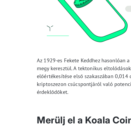
Az 1929-es Fekete Keddhez hasonlóan a j
megy keresztül. A tektonikus eltolódások
előértékesítése első szakaszában 0,014 d
kriptoszezon csúcspontjáról való potenciá
érdeklődőket.
Merülj el a Koala Co