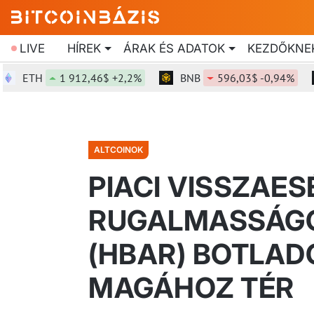
LIVE
HÍREK
ÁRAK ÉS ADATOK
KEZDŐKNE
ETH
1 912,46$ +2,2%
BNB
596,03$ -0,94%
ALTCOINOK
PIACI VISSZAES
RUGALMASSÁGO
(HBAR) BOTLAD
MAGÁHOZ TÉR