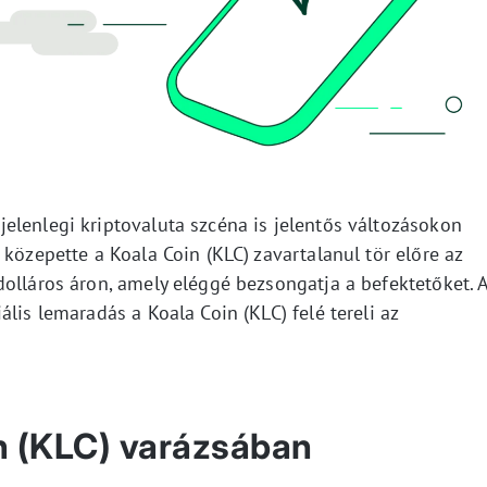
elenlegi kriptovaluta szcéna is jelentős változásokon
 közepette a Koala Coin (KLC) zavartalanul tör előre az
olláros áron, amely eléggé bezsongatja a befektetőket. 
lis lemaradás a Koala Coin (KLC) felé tereli az
in (KLC) varázsában