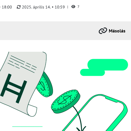
18:00
2025. április 14.
10:59
7
Másolás