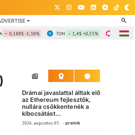
ADVERTISE
0,188$ -1,38%
TON
1,4$ +0,55%
DOT
0,841
)
Drámai javaslattal álltak elő
az Ethereum fejlesztők,
nullára csökkentenék a
kibocsátást...
2026. augusztus 05.
premik