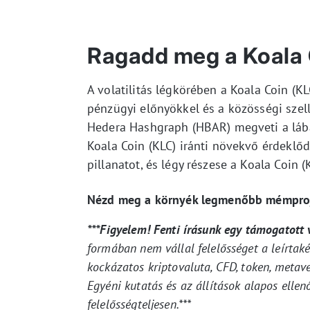
Ragadd meg a Koala C
A volatilitás légkörében a Koala Coin (KLC
pénzügyi előnyökkel és a közösségi szel
Hedera Hashgraph (HBAR) megveti a lábá
Koala Coin (KLC) iránti növekvő érdeklő
pillanatot, és légy részese a Koala Coin 
Nézd meg a környék legmenőbb mémproje
***Figyelem! Fenti írásunk egy támogatott
formában nem vállal felelősséget a leírtak
kockázatos kriptovaluta, CFD, token, metav
Egyéni kutatás és az állítások alapos ellenő
felelősségteljesen.***