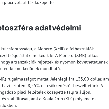
a piaci volatilitás közepette.
ptoszféra adatvédelmi
 kulcsfontosságú, a Monero (XMR) a felhasználók
ezettsége által emelkedik ki. A Monero (XMR) titkos
, hogy a tranzakciók rejtettek és nyomon követhetetlenek
ületén kiemelkedőnek mondható.
MR) rugalmasságot mutat. Jelenlegi ára 133,69 dollár, am
t havi szinten -8,55%-os csökkenésről beszélhetünk. A
adozó piaci feltételek közepette talpra álljon,
és stabilitását, ami a Koala Coin (KLC) folyamatos
 időkben.