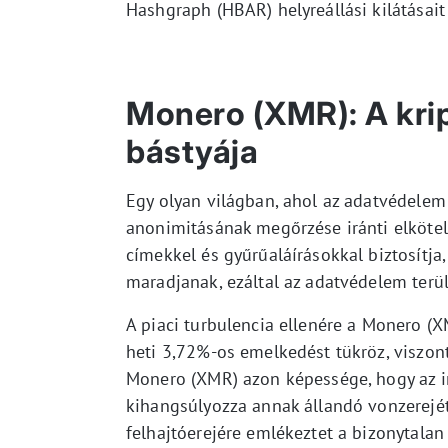
Hashgraph (HBAR) helyreállási kilátásait 
Monero (XMR): A kri
bástyája
Egy olyan világban, ahol az adatvédelem
anonimitásának megőrzése iránti elkötel
címekkel és gyűrűaláírásokkal biztosítja
maradjanak, ezáltal az adatvédelem ter
A piaci turbulencia ellenére a Monero (X
heti 3,72%-os emelkedést tükröz, viszon
Monero (XMR) azon képessége, hogy az ing
kihangsúlyozza annak állandó vonzerejét 
felhajtóerejére emlékeztet a bizonytalan