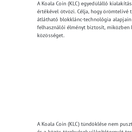
A Koala Coin (KLC) egyedülálló kialakít
értékével ötvözi. Célja, hogy örömtelivé 
átlátható blokklánc-technológia alapjai
felhasználói élményt biztosít, miközben 
közösséget.
A Koala Coin (KLC) tündöklése nem puszt
és a közös törekvések világítótornyát t