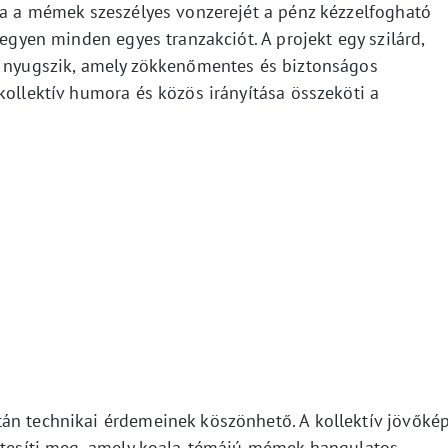
ása a mémek szeszélyes vonzerejét a pénz kézzelfogható
tegyen minden egyes tranzakciót. A projekt egy szilárd,
n nyugszik, amely zökkenőmentes és biztonságos
kollektív humora és közös irányítása összeköti a
án technikai érdemeinek köszönhető. A kollektív jövőké
estesíti meg, amely koala-témájú mémek hangulatos