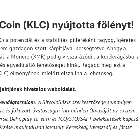
oin (KLC) nyújtotta fölényt!
) a potenciál és a stabilitás pilléreként ragyog, ígéretes
lem gazdagon szőtt kárpitjával kecsegtetve. Ahogy a
t, a Monero (XMR) pedig visszarázódik a kerékvágásba, 
dés egyedülálló lehetőséget kínál. Ragadd meg ezt a
(KLC) élményének, mielőtt elszállna a lehetőség.
ktjének hivatalos weboldalát.
 vendégtartalom.
A BitcoinBázis szerkesztősége semmilyen
ért és fokozott óvatosságra inti minden Olvasóját az extrém
erse, DeFi, play-to-earn és ICO/STO/SAFT befektetések kapcsá
rzése maximálisan javasolt. Kereskedj, invesztálj és játssz