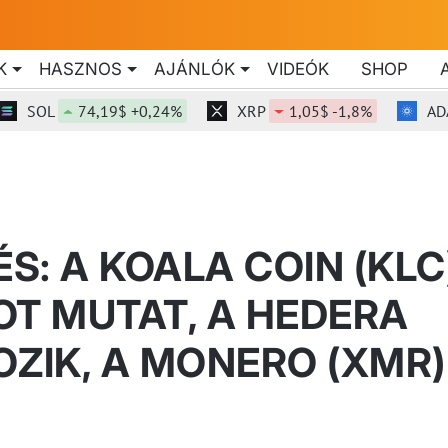
K
HASZNOS
AJÁNLÓK
VIDEÓK
SHOP
SOL
74,19$ +0,24%
XRP
1,05$ -1,8%
ADA
ÉS: A KOALA COIN (KLC
T MUTAT, A HEDERA
OZIK, A MONERO (XMR)