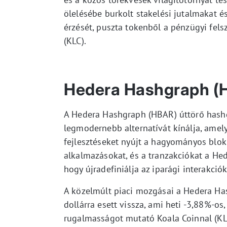
ölelésébe burkolt stakelési jutalmakat és 
érzését, puszta tokenből a pénzügyi fel
(KLC).
Hedera Hashgraph (H
A Hedera Hashgraph (HBAR) úttörő hash
legmodernebb alternatívát kínálja, amely
fejlesztéseket nyújt a hagyományos blokkl
alkalmazásokat, és a tranzakciókat a Hed
hogy újradefiniálja az iparági interakciók
A közelmúlt piaci mozgásai a Hedera Ha
dollárra esett vissza, ami heti -3,88%-os
rugalmasságot mutató Koala Coinnal (KLC