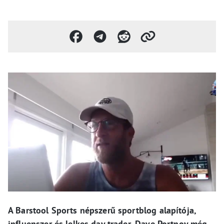
A Barstool Sports népszerű sportblog alapítója,
influenszer és lelkes day trader, Dave Portnoy még