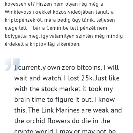
kövessen el? Hiszen nem olyan rég még a
Winklevoss ikrekkel közös videójában tanult a
kriptopénzekről, mára pedig úgy tűnik, teljesen
elege lett – bár a Geminibe tett pénzét nem
bolygatta meg, így valamilyen szintén még mindig
érdekelt a kriptovilág sikerében.
I currently own zero bitcoins. I will
wait and watch. I lost 25k. Just like
with the stock market it took my
brain time to figure it out. I know
this. The Link Marines are weak and
the orchid flowers do die in the
crypto world. I may or may not be