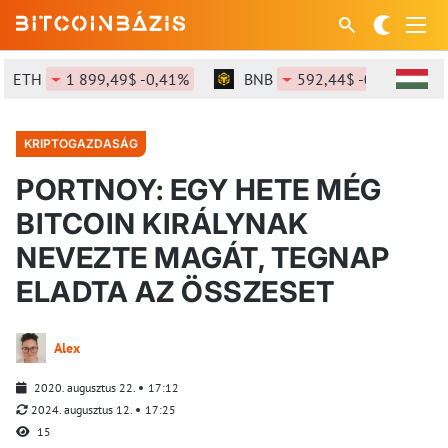
ETH
1 899,49$ -0,41%
BNB
592,44$ -0,21%
KRIPTOGAZDASÁG
PORTNOY: EGY HETE MÉG
BITCOIN KIRÁLYNAK
NEVEZTE MAGÁT, TEGNAP
ELADTA AZ ÖSSZESET
Alex
2020. augusztus 22.
17:12
2024. augusztus 12.
17:25
15