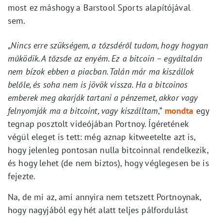
most ez máshogy a Barstool Sports alapítójával
sem.
„
Nincs erre szükségem, a tőzsdéről tudom, hogy hogyan
működik. A tőzsde az enyém. Ez a bitcoin – egyáltalán
nem bízok ebben a piacban. Talán már ma kiszállok
belőle, és soha nem is jövök vissza. Ha a bitcoinos
emberek meg akarják tartani a pénzemet, akkor vagy
felnyomják ma a bitcoint, vagy kiszálltam
,”
mondta
egy
tegnap posztolt videójában Portnoy. Ígéretének
végül eleget is tett: még aznap kitweetelte azt is,
hogy jelenleg pontosan nulla bitcoinnal rendelkezik,
és hogy lehet (de nem biztos), hogy véglegesen be is
fejezte.
Na, de mi az, ami annyira nem tetszett Portnoynak,
hogy nagyjából egy hét alatt teljes pálfordulást