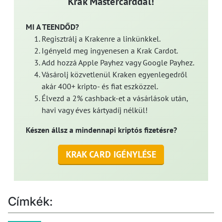
Krak Mastercarddal!
MI A TEENDŐD?
Regisztrálj a Krakenre a linkünkkel.
Igényeld meg ingyenesen a Krak Cardot.
Add hozzá Apple Payhez vagy Google Payhez.
Vásárolj közvetlenül Kraken egyenlegedről
akár 400+ kripto- és fiat eszközzel.
Élvezd a 2% cashback-et a vásárlások után,
havi vagy éves kártyadíj nélkül!
Készen állsz a mindennapi kriptós fizetésre?
KRAK CARD IGÉNYLÉSE
Címkék: