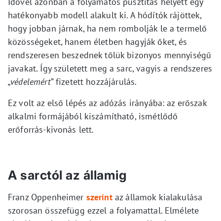
Idővel azonban a folyamatos pusztítás helyett egy
hatékonyabb modell alakult ki. A hódítók rájöttek,
hogy jobban járnak, ha nem rombolják le a termelő
közösségeket, hanem életben hagyják őket, és
rendszeresen beszednek tőlük bizonyos mennyiségű
javakat. Így született meg a sarc, vagyis a rendszeres
„védelemért
” fizetett hozzájárulás.
Ez volt az első lépés az adózás irányába: az erőszak
alkalmi formájából kiszámítható, ismétlődő
erőforrás-kivonás lett.
A sarctól az államig
Franz Oppenheimer
szerint
az államok kialakulása
szorosan összefügg ezzel a folyamattal. Elmélete