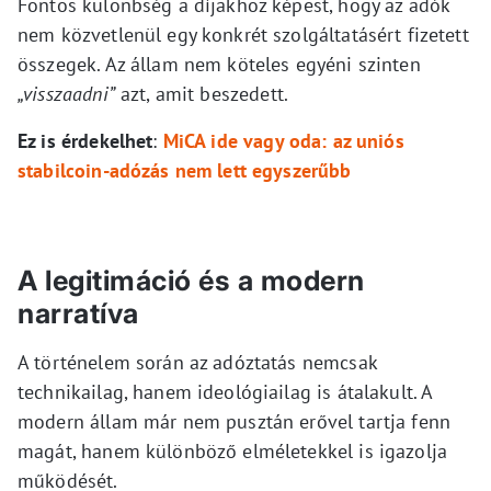
Fontos különbség a díjakhoz képest, hogy az adók
nem közvetlenül egy konkrét szolgáltatásért fizetett
összegek. Az állam nem köteles egyéni szinten
„visszaadni”
azt, amit beszedett.
Ez is érdekelhet
:
MiCA ide vagy oda: az uniós
stabilcoin-adózás nem lett egyszerűbb
A legitimáció és a modern
narratíva
A történelem során az adóztatás nemcsak
technikailag, hanem ideológiailag is átalakult. A
modern állam már nem pusztán erővel tartja fenn
magát, hanem különböző elméletekkel is igazolja
működését.