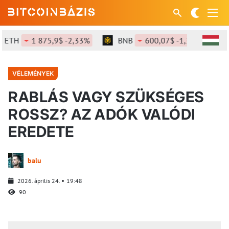
TH
1 875,9$ -2,33%
BNB
600,07$ -1,34%
SO
VÉLEMÉNYEK
RABLÁS VAGY SZÜKSÉGES
ROSSZ? AZ ADÓK VALÓDI
EREDETE
balu
2026. április 24.
19:48
90