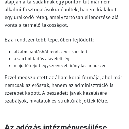
alapján a társadalmak egy ponton túl már nem
alkalmi fosztogatásokra épültek, hanem kialakult
egy uralkodó réteg, amely tartósan ellenőrzése alá
vonta a termelő lakosságot.
Ez a rendszer több lépcsőben fejlődött:
alkalmi rablásból rendszeres sarc lett
a sarcból tartós alávetettség
majd létrejött egy szervezett irányítási rendszer
Ezzel megszületett az állam korai formája, ahol már
nemcsak az erőszak, hanem az adminisztráció is
szerepet kapott. A beszedett javak kezelésére
szabályok, hivatalok és struktúrák jöttek létre.
Az adózás intézményesülése