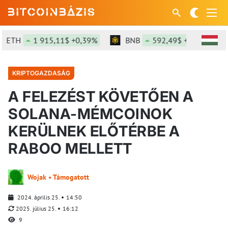
ETH
1 915,11$ +0,39%
BNB
592,49$ +0,36%
KRIPTOGAZDASÁG
A FELEZÉST KÖVETŐEN A
SOLANA-MÉMCOINOK
KERÜLNEK ELŐTÉRBE A
RABOO MELLETT
Wojak • Támogatott
2024. április 25.
14:50
2025. július 25.
16:12
9