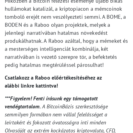
Miközben a Bitcoin felezési eseménye újabb bikás
hullámokat katalizál, a kriptopiacon a mémcoinok
tomboló erejét nem veszélyezteti semmi. A BOME, a
BODEN és a Raboo olyan projektek, melyek a
jelenlegi narratívában hatalmas növekedést
produkálhatnak. A Raboo azáltal, hogy a mémeket és
a mesterséges intelligenciát kombinálja, két
narratívában is vezető szerepre tör, a befektetés
pedig hatalmas megtérüléssel párosulhat!
Csatlakozz a Raboo előértékesítéséhez az
alábbi linkre kattintva!
***Figyelem! Fenti írásunk egy támogatott
vendégtartalom.
A BitcoinBázis szerkesztősége
semmilyen formában nem vállal felelősséget a
leírtakért és fokozott óvatosságra inti minden
Olvasóját az extrém kockázatos kriptovaluta, CFD,