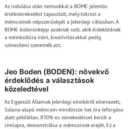
Az indulása után nemsokkal a BOME jelentős
értéknövekedést tapasztalt, mely tükrözi a
mémcoinok népszerűségét a jelenlegi ciklusban. A
BOME különösképp azoknak szól, akik érdeklődnek
a mémkultúra iránt, kreativitásukkal pedig
színesíteni szeretnék azt.
Jeo Boden (BODEN): növekvő
érdeklődés a választások
közeledtével
Az Egyesült Államok jelenlegi elnökéről elnevezett,
Solana-alapú mémcoin mindössze hat óra leforgása
alatt példátlan, 830%-os növekedéssel került a
címlapra, demonstrálva a mémcoinok erejét. Ez a