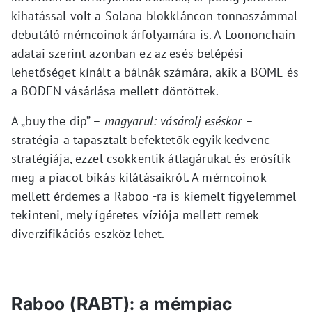
kihatással volt a Solana blokkláncon tonnaszámmal
debütáló mémcoinok árfolyamára is. A Loononchain
adatai szerint azonban ez az esés belépési
lehetőséget kínált a bálnák számára, akik a BOME és
a BODEN vásárlása mellett döntöttek.
A „buy the dip” –
magyarul: vásárolj eséskor
–
stratégia a tapasztalt befektetők egyik kedvenc
stratégiája, ezzel csökkentik átlagárukat és erősítik
meg a piacot bikás kilátásaikról. A mémcoinok
mellett érdemes a Raboo -ra is kiemelt figyelemmel
tekinteni, mely ígéretes víziója mellett remek
diverzifikációs eszköz lehet.
Raboo (RABT): a mémpiac