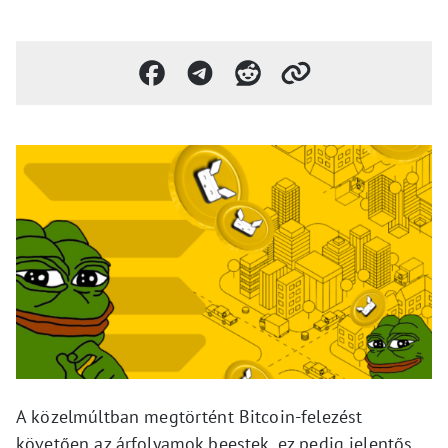
A közelmúltban megtörtént Bitcoin-felezést
követően az árfolyamok beestek, ez pedig jelentős