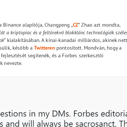
a Binance alapítója, Changpeng „
CZ
” Zhao azt mondta,
t a kriptopiac és a feltörekvő blokklánc technológiák széle
ak
” kialakításában. A kínai-kanadai milliárdos, akinek net
sülik, később a
Twitteren
pontosított. Mondván, hogy a
fejlesztését segítenék, és a Forbes szerkesztői
ek nevezte.