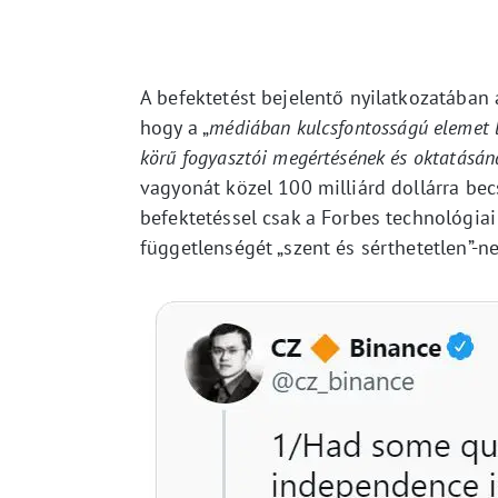
A befektetést bejelentő nyilatkozatában 
hogy a „
médiában kulcsfontosságú elemet lá
körű fogyasztói megértésének és oktatásán
vagyonát közel 100 milliárd dollárra bec
befektetéssel csak a Forbes technológiai 
függetlenségét „szent és sérthetetlen”-n