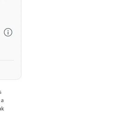
s
 a
ak