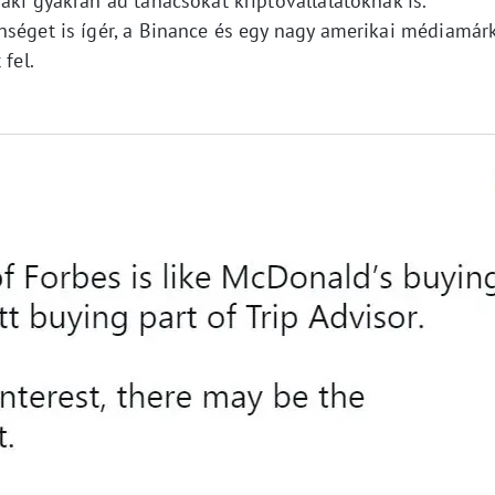
aki gyakran ad tanácsokat kriptovállalatoknak is.
nséget is ígér, a Binance és egy nagy amerikai médiamár
 fel.