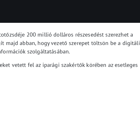
totőzsdéje 200 millió dolláros részesedést szerezhet a
gít majd abban, hogy vezető szerepet töltsön be a digitál
információk szolgáltatásában.
ket vetett fel az iparági szakértők körében az esetleges