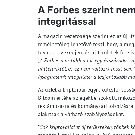
A Forbes szerint nem 
integritással
A magazin vezetősége szerint ez az új üzl
remélhetőleg lehetővé teszi, hogy a meg
továbbnövekedjen, és új területek felé is
„
A Forbes már több mint egy évszázada szig
hátterünktől, és ez nem változik most sem,
újságírásunk integritása a legfontosabb má
Az üzlet a kriptoipar egyik kulcsfontossá
Bitcoin értéke az egekbe szökött, miközb
reklámozásra és kormányzati lobbizásra k
alakítsák a várható szabályozásokat.
“
Sok kriptovállalat új területeken, többek 