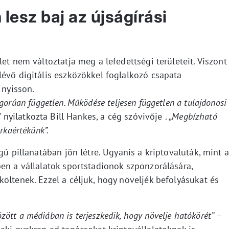
lesz baj az újságírási
et nem változtatja meg a lefedettségi területeit. Viszont
lévő digitális eszközökkel foglalkozó csapata
 nyisson.
orúan független. Működése teljesen független a tulajdonosi
” nyilatkozta Bill Hankes, a cég szóvivője . „
Megbízható
rkaértékünk”.
gú pillanatában jön létre. Ugyanis a kriptovaluták, mint a
en a vállalatok sportstadionok szponzorálására,
öltenek. Ezzel a céljuk, hogy növeljék befolyásukat és
között a médiában is terjeszkedik, hogy növelje hatókörét”
–