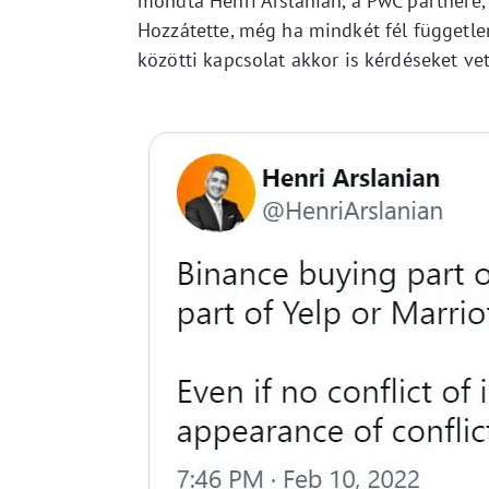
mondta Henri Arslanian, a PwC partnere, 
Hozzátette, még ha mindkét fél függetle
közötti kapcsolat akkor is kérdéseket vet