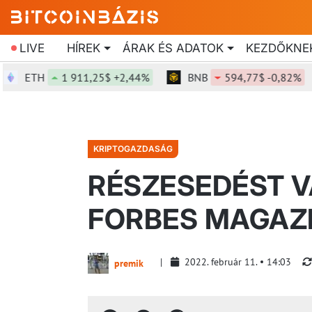
LIVE
HÍREK
ÁRAK ÉS ADATOK
KEZDŐKNE
ETH
1 911,25$ +2,44%
BNB
594,77$ -0,82%
KRIPTOGAZDASÁG
RÉSZESEDÉST V
FORBES MAGAZ
2022. február 11.
14:03
premik