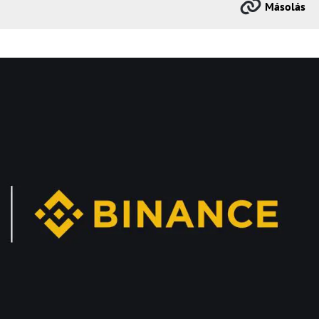
Másolás