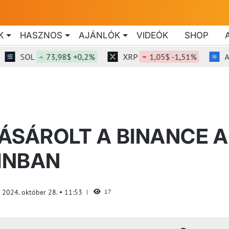
K
HASZNOS
AJÁNLÓK
VIDEÓK
SHOP
SOL
73,98$ +0,2%
XRP
1,05$ -1,51%
ADA
ÁSÁROLT A BINANCE A
INBAN
2024. október 28.
11:53
17