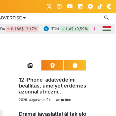
ADVERTISE
0,188$ -2,17%
TON
1,4$ +0,59%
DOT
0,83
12 iPhone-adatvédelmi
beállítás, amelyet érdemes
azonnal átnézni...
2026. augusztus 06.
anorbee
Drámai javaslattal álltak elő