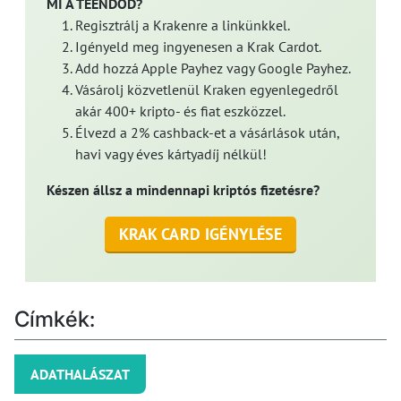
MI A TEENDŐD?
Regisztrálj a Krakenre a linkünkkel.
Igényeld meg ingyenesen a Krak Cardot.
Add hozzá Apple Payhez vagy Google Payhez.
Vásárolj közvetlenül Kraken egyenlegedről
akár 400+ kripto- és fiat eszközzel.
Élvezd a 2% cashback-et a vásárlások után,
havi vagy éves kártyadíj nélkül!
Készen állsz a mindennapi kriptós fizetésre?
KRAK CARD IGÉNYLÉSE
Címkék:
ADATHALÁSZAT