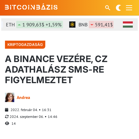
ETH
1 909,63$ +1,59%
BNB
591,41$ -1,57%
KRIPTOGAZDASÁG
A BINANCE VEZÉRE, CZ
ADATHALÁSZ SMS-RE
FIGYELMEZTET
Andrea
2022. február 04.
16:31
2024. szeptember 06.
14:46
14