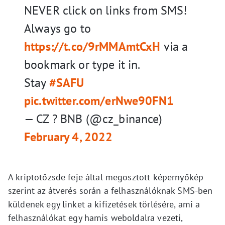
NEVER click on links from SMS!
Always go to
https://t.co/9rMMAmtCxH
via a
bookmark or type it in.
Stay
#SAFU
pic.twitter.com/erNwe90FN1
— CZ ? BNB (@cz_binance)
February 4, 2022
A kriptotőzsde feje által megosztott képernyőkép
szerint az átverés során a felhasználóknak SMS-ben
küldenek egy linket a kifizetések törlésére, ami a
felhasználókat egy hamis weboldalra vezeti,