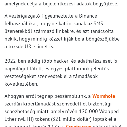
amelynek célja a bejelentkezési adatok begyűjtése.
A vezérigazgató figyelmeztette a Binance
felhasználókat, hogy ne kattintsanak az SMS
üzenetekből származó linkekre, és azt tanácsolta
nekik, hogy mindig kézzel írják be a böngészőjükbe
a tőzsde URL-címét is.
2022-ben eddig több hacker- és adathalász eset is
napvilágot látott, és egyes platformok jelentős
veszteségeket szenvedtek el a támadások
következtében.
Ahogyan arról tegnap beszámoltunk, a
Wormhole
szerdán kibertámadást szenvedett el biztonsági
sebezhetőség miatt, amely révén 120 000 Wrapped
Ether (wETH) tokent (321 millió dollár) loptak el a
platformról. Január 17-én a
Crypto.com
oldalról 33,8