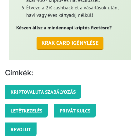
akár 400+ kripto- és fiat eszközzel.
Élvezd a 2% cashback-et a vásárlások után,
havi vagy éves kártyadíj nélkül!
Készen állsz a mindennapi kriptós fizetésre?
KRAK CARD IGÉNYLÉSE
Címkék:
KRIPTOVALUTA SZABÁLYOZÁS
LETÉTKEZELÉS
PRIVÁT KULCS
REVOLUT