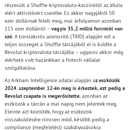
részesült a Shuffle kriptovaluta-kaszinótól az általa
elért aktivitásért cserébe. Ez akkor nagyjából 50
ezer dollárnak felelt meg, mai árfolyamon azonban
115 ezer dollárról –
vagyis 35,2 millió forintról van
szó
. A tranzakciós azonosító (TXID) alapján ezt a
teljes összeget a Shuffle tárcájából el is küldte a
Revolut kriptovaluta-tárcájába – ugyanis akkor még
elérhető volt hazánkban a fintech vállalat
szolgáltatása.
Az Arkham Intelligence adatai alapján a
z eszközök
2024. szeptember 12-én meg is érkeztek, ezt pedig a
Revolut csapata is megerősítette
, azonban az
eszközök a tárcán a mai napig nem jelentek meg.
Eleinte azt közölték, hogy az eszközök
visszaküldésére nincsen mód, később pedig a
compliance (megfelelési) szabályozásokra