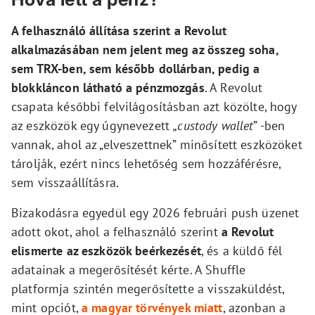
A felhasználó állítása szerint a Revolut
alkalmazásában nem jelent meg az összeg soha,
sem TRX-ben, sem később dollárban, pedig a
blokkláncon látható a pénzmozgás
. A Revolut
csapata későbbi felvilágosításban azt közölte, hogy
az eszközök egy úgynevezett
„custody wallet
” -ben
vannak, ahol az „elveszettnek” minősített eszközöket
tárolják, ezért nincs lehetőség sem hozzáférésre,
sem visszaállításra.
Bizakodásra egyedül egy 2026 februári push üzenet
adott okot, ahol a felhasználó szerint
a Revolut
elismerte az eszközök beérkezését
, és a küldő fél
adatainak a megerősítését kérte. A Shuffle
platformja szintén megerősítette a visszaküldést,
mint opciót,
a magyar törvények miatt
, azonban a