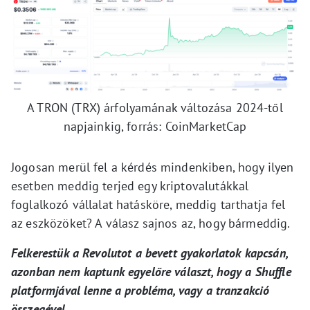
A TRON (TRX) árfolyamának változása 2024-től
napjainkig, forrás: CoinMarketCap
Jogosan merül fel a kérdés mindenkiben, hogy ilyen
esetben meddig terjed egy kriptovalutákkal
foglalkozó vállalat hatásköre, meddig tarthatja fel
az eszközöket? A válasz sajnos az, hogy bármeddig.
Felkerestük a Revolutot a bevett gyakorlatok kapcsán,
azonban nem kaptunk egyelőre választ, hogy a Shuffle
platformjával lenne a probléma, vagy a tranzakció
összegével.