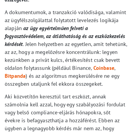
A dokumentumok, a tranzakció valódisága, valamint
az ügyfélszolgálattal folytatott levelezés logikája
alapján
az ügy egyértelműen felveti a
fogyasztóvédelem, az átláthatóság és az eszközkezelés
kérdését
. Jelen helyzetben az egyetlen, amit tehetünk,
az az, hogy a megelőzésre koncentrálunk: legyen
kezünkben a privát kulcs, értékesítést csak bevett
oldalon folytassunk (például Binance,
Coinbase
,
Bitpanda
) és az algoritmus megkerülésére ne egy
összegben utaljunk fel ekkora összegeket.
Aki közvetítőn keresztül tart eszközt, annak
számolnia kell azzal, hogy egy szabályozási fordulat
vagy belső compliance-eljárás hónapokra, sőt
évekre is befagyaszthatja a hozzáférést. Ebben az
ügyben a legnagyobb kérdés már nem az, hogy