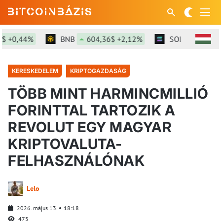
0,44%
BNB
604,36$ +2,12%
SOL
76,21$ +3,
KERESKEDELEM
KRIPTOGAZDASÁG
TÖBB MINT HARMINCMILLIÓ
FORINTTAL TARTOZIK A
REVOLUT EGY MAGYAR
KRIPTOVALUTA-
FELHASZNÁLÓNAK
Lelo
2026. május 13.
18:18
475