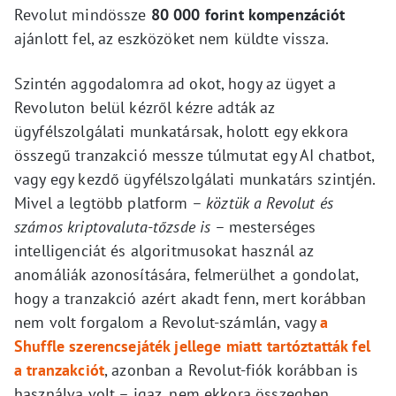
Revolut mindössze
80 000 forint kompenzációt
ajánlott fel, az eszközöket nem küldte vissza.
Szintén aggodalomra ad okot, hogy az ügyet a
Revoluton belül kézről kézre adták az
ügyfélszolgálati munkatársak, holott egy ekkora
összegű tranzakció messze túlmutat egy AI chatbot,
vagy egy kezdő ügyfélszolgálati munkatárs szintjén.
Mivel a legtöbb platform –
köztük a Revolut és
számos kriptovaluta-tőzsde is
– mesterséges
intelligenciát és algoritmusokat használ az
anomáliák azonosítására, felmerülhet a gondolat,
hogy a tranzakció azért akadt fenn, mert korábban
nem volt forgalom a Revolut-számlán, vagy
a
Shuffle szerencsejáték jellege miatt tartóztatták fel
a tranzakciót
, azonban a Revolut-fiók korábban is
használva volt – igaz, nem ekkora összegben.